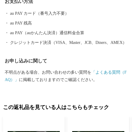
お支払い方法
町の形がハートなので“ハートのまち宇治田原”としてまちづくり
をすすめています。宇治田原町にはおおらかで暖かい空気感、豊
au PAY カード（番号入力不要）
かな自然がもたらす小さな幸せ（ハート）があふれています。ハ
au PAY 残高
ート形の展望台やお寺のハート形の窓などがあり、“ハートのふる
さと特産品”もご用意しています。 “ハート”フルな宇治田原町ふ
au PAY（auかんたん決済）通信料金合算
るさと特産品をお楽しみください。
クレジットカード決済（VISA、Master、JCB、Diners、AMEX）
お申し込みに関して
不明点がある場合、お問い合わせの多い質問を
「よくある質問（F
AQ）」
に掲載しておりますのでご確認ください。
この返礼品を見ている人はこちらもチェック