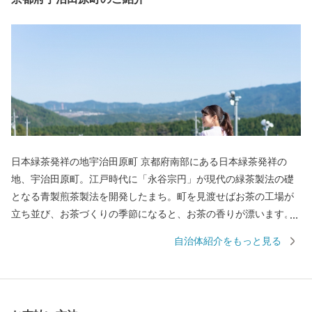
日本緑茶発祥の地宇治田原町 京都府南部にある日本緑茶発祥の
地、宇治田原町。江戸時代に「永谷宗円」が現代の緑茶製法の礎
となる青製煎茶製法を開発したまち。町を見渡せばお茶の工場が
立ち並び、お茶づくりの季節になると、お茶の香りが漂います。
「ほんまもんのお茶の産地では、どんな種類のお茶も手に入
自治体紹介をもっと見る
る。」自分好みのお茶や、お茶に由来する名産品を手に入れるた
め、多くのお茶好きが宇治田原町を訪れます。 “シンプルだけど奥
深い”そんな日本緑茶を宇治田原町ふるさと特産品でお楽しみくだ
さい。 心やすらぐぬくもりのある「ハートのまち」宇治田原町