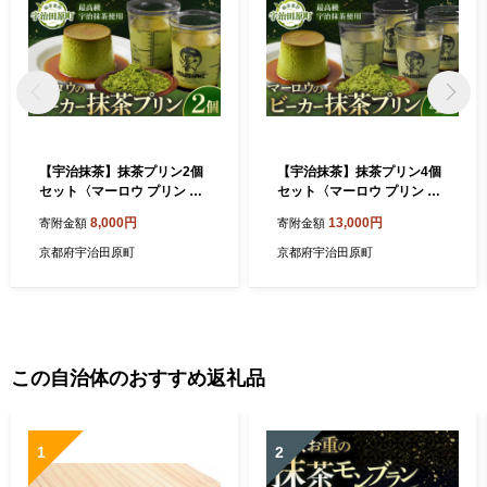
【宇治抹茶】抹茶プリン2個
【宇治抹茶】抹茶プリン4個
セット〈マーロウ プリン 宇
セット〈マーロウ プリン 宇
治抹茶 抹茶 スイーツ デザー
治抹茶 抹茶 スイーツ デザー
8,000円
13,000円
寄附金額
寄附金額
ト ギフト 贈り物 瓶入り ビー
ト ギフト 贈り物 瓶入り ビー
カー〉
カー〉
京都府宇治田原町
京都府宇治田原町
この自治体のおすすめ返礼品
1
2