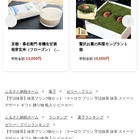
京都・喜右衛門 有機生甘酒
贅沢お重の和栗モンブラン 1
発芽玄米（フローズン）（3
箱
70g×5）京都・喜右衛門〈あ
14,000円
10,000円
寄附金額
寄附金額
まざけ 甘酒 有機 オーガニッ
ク 麹 フローズン 玄米 発芽玄
米 飲む点滴 飲料 ドリンク 〉
ふるさと納税ホーム
菓子
ゼリー・プリン
【宇治抹茶】抹茶プリン3個セット〈マーロウ プリン 宇治抹茶 抹茶 スイーツ
デザート ギフト 贈り物 瓶入り ビーカー〉
ふるさと納税ホーム
ランキング
菓子ランキング
ゼリー・プリンランキング
【宇治抹茶】抹茶プリン3個セット〈マーロウ プリン 宇治抹茶 抹茶 スイーツ
デザート ギフト 贈り物 瓶入り ビーカー〉