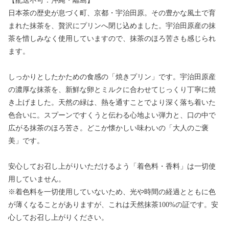
【配送不可：沖縄・離島】
日本茶の歴史が息づく町、京都・宇治田原。その豊かな風土で育
まれた抹茶を、贅沢にプリンへ閉じ込めました。宇治田原産の抹
茶を惜しみなく使用していますので、抹茶のほろ苦さも感じられ
ます。
しっかりとしたかための食感の「焼きプリン」です。宇治田原産
の濃厚な抹茶を、新鮮な卵とミルクに合わせてじっくり丁寧に焼
き上げました。天然の緑は、熱を通すことでより深く落ち着いた
色合いに。スプーンですくうと伝わる心地よい弾力と、口の中で
広がる抹茶のほろ苦さ。どこか懐かしい味わいの「大人のご褒
美」です。
安心してお召し上がりいただけるよう「着色料・香料」は一切使
用していません。
※着色料を一切使用していないため、光や時間の経過とともに色
が薄くなることがありますが、これは天然抹茶100%の証です。安
心してお召し上がりください。