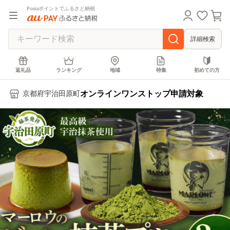
Pontaポイントでふるさと納税
詳細検索
返礼品
ランキング
地域
特集
初めての方
オンラインワンストップ申請対象
京都府宇治田原町