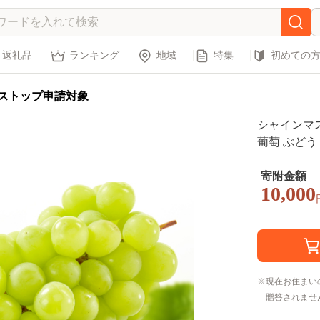
返礼品
ランキング
地域
特集
初めての
ストップ申請対象
シャインマス
葡萄 ぶどう
旬の果物 旬
寄附金額
10,000
現在お住まい
贈答されませ