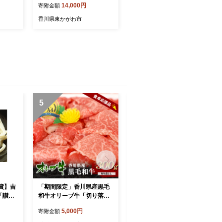
14,000円
寄附金額
 果実
ルーツ 果物 くだもの 果実
ツ 贈答
旬の果物 旬のフルーツ 贈答
香川県東かがわ市
 香川
用 ギフト プレゼント 香川
香川県 東かがわ市
5
6
賞】吉
「期間限定」香川県産黒毛
東かがわ市ちょこっと定期
「讃岐
和牛オリーブ牛「切り落と
便(12回) みかん いちご 讃岐
し300g」牛肉 肉 お肉 和牛
うどん アスパラ トマト メ
5,000円
80,000円
寄附金額
寄附金額
香川 香川県 東かがわ市
ロン コーン 豚肉 シャイン