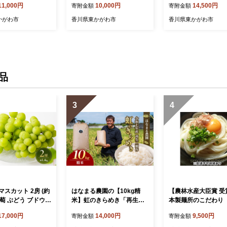
11,000円
10,000円
14,500円
寄附金額
寄附金額
 旬のフルーツ 香川
旬の果物 旬のフルーツ 香川
ルーツ 果物 くだもの
東かがわ市
香川県 東かがわ市
旬の果物 旬のフルー
かがわ市
香川県東かがわ市
香川県東かがわ市
用 ギフト プレゼント
香川県 東かがわ市
品
3
4
スカット 2房 (約
はなまる農園の【10kg精
【農林水産大臣賞 受
米】虹のきらめき「再生二
本製麺所のこだわり
果物 くだもの 果
期作米」
うどんセット」 麺類
17,000円
14,000円
9,500円
寄附金額
寄附金額
果物 旬のフルーツ