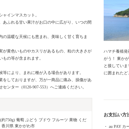
シャインマスカット。
。あふれる甘い果汁がお口の中に広がり、いつの間
内の温暖な天候にも恵まれ、美味しく甘く育ちま
実が黄色いものやカスリがあるもの、粒の大きさが
ハマチ養殖発祥地。 「ひけた鰤(ブ
いもの等が含まれます。
がう！ 東かがわ市は、香川県の東の端で徳島県鳴門市
と接していま
候等により、まれに種が入る場合があります。
に囲まれたど
業をしておりますが、万が一商品に痛み、損傷があ
をほっとさせ
ター（0120-907-553）へご連絡ください。
る人たちが住
たハマチは地
です。また、
の90パーセ
お支払い方
袋は、スポー
750g) 葡萄 ぶどう ブドウ フルーツ 果物 くだ
頼を得ていま
川 香川県 東かがわ市
au PAY