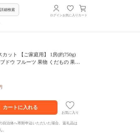
詳細検索
ログイン
お気に入り
カート
方
カット 【ご家庭用】 1房(約750g)
 ブドウ フルーツ 果物 くだもの 果実
のフルーツ 香川 香川県 東かがわ市
円
お気に入り
の自治体へ寄附申込いただいた場合、返礼品は
ん。