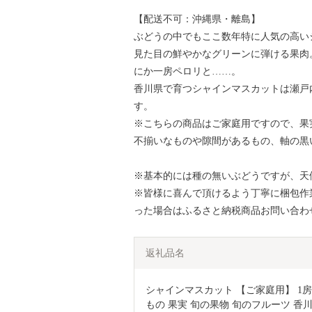
【配送不可：沖縄県・離島】
ぶどうの中でもここ数年特に人気の高い
見た目の鮮やかなグリーンに弾ける果肉
にか一房ペロリと……。
香川県で育つシャインマスカットは瀬戸
す。
※こちらの商品はご家庭用ですので、果
不揃いなものや隙間があるもの、軸の黒
※基本的には種の無いぶどうですが、天
※皆様に喜んで頂けるよう丁寧に梱包作
った場合はふるさと納税商品お問い合わせセン
返礼品名
シャインマスカット 【ご家庭用】 1房(約
もの 果実 旬の果物 旬のフルーツ 香