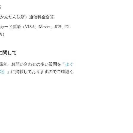
られている和三盆糖など、技術、伝統、
高
然環境豊かな市です。 東かがわ市では、
地で生まれた農産物、確かな技術で作ら
（auかんたん決済）通信料金合算
品をお届けしています。 いただいたご寄
ード決済（VISA、Master、JCB、Di
のため、地域のため、伝統文化の継承の
EX）
効に使わせていただきます。
に関して
場合、お問い合わせの多い質問を
「よく
Q）」
に掲載しておりますのでご確認く