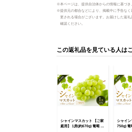
本ページは、提供自治体からの情報に基づき
提供元の都合などにより、掲載中に予告なく
更される場合がございます。お届けした返礼
確認ください。
この返礼品を見ている人は
シャインマスカット 【ご家
シャインマ
庭用】 1房(約670g) 葡萄 ぶ
750g) 葡萄 ぶどう ブドウ フ
どう ブドウ フルーツ 果物
ルーツ 果