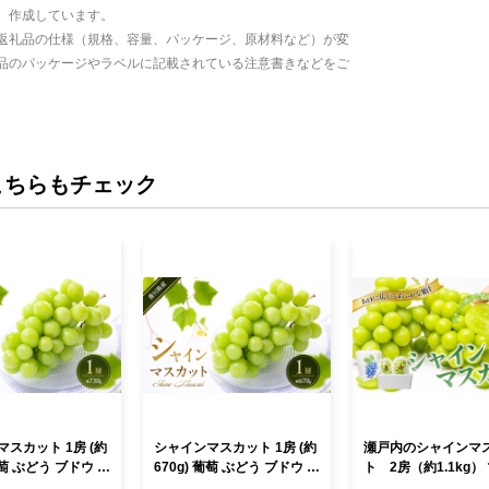
、作成しています。
返礼品の仕様（規格、容量、パッケージ、原材料など）が変
品のパッケージやラベルに記載されている注意書きなどをご
こちらもチェック
スカット 1房 (約
シャインマスカット 1房 (約
瀬戸内のシャインマ
670g) 葡萄 ぶどう ブドウ フ
ト 2房（約1.1kg）
物 くだもの 果実
ルーツ 果物 くだもの 果実
ット 葡萄 ぶどう ブ