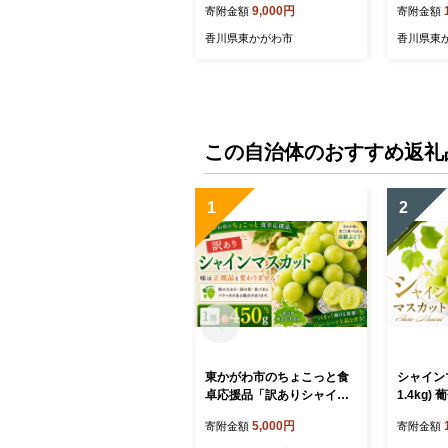
9,000円
寄附金額
寄附金額
くだもの 果実 旬の果物 旬
旬の果物
のフルーツ 香川 香川県 東
香川県 
香川県東かがわ市
香川県東
かがわ市
この自治体のおすすめ返礼
1
2
東かがわ市のちょこっと食
シャインマ
卓応援品「訳ありシャイン
1.4kg) 葡萄 ぶどう ブドウ
マスカット1房（約450
フルーツ 
5,000円
寄附金額
寄附金額
g）」
実 旬の