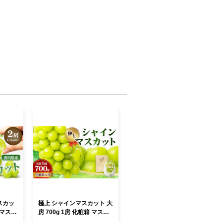
スカッ
極上 シャインマスカット 大
 マスカ
房 700g 1房 化粧箱 マスカ
ドウ フ
ット 葡萄 ぶどう ブドウ フ