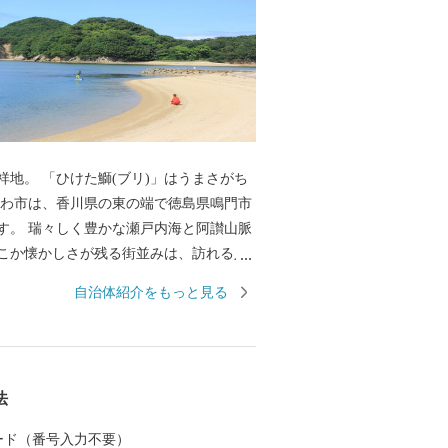
リ)」はうまさがち
す。 瑞々しく豊かな瀬戸内海と阿讃山脈
こか懐かしさが残る街並みは、訪れる人
、そこには、暖かい笑顔で出迎えてくれ
自治体紹介をもっと見る
んでいます。 日本で初めて養殖に成功し
域ブランドとしても有名でその味は絶品
地場産業である手袋生産は、全国シェア
ント以上を占めており、そこで作られる手
法
ツやファッションなど各界から絶大な信
す。今もなお、昔からの伝統製法を守
 カード（番号入力不要）