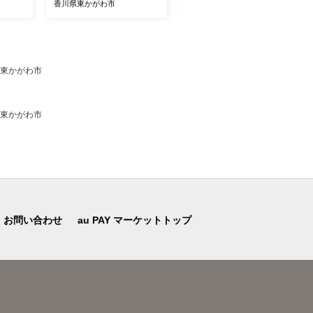
マスカット 卵 キウイ 黒毛
香川県東かがわ市
香川県東かがわ市
和牛 香川
県 東かがわ市
県 東かがわ市
お問い合わせ
au PAY マーケットトップ