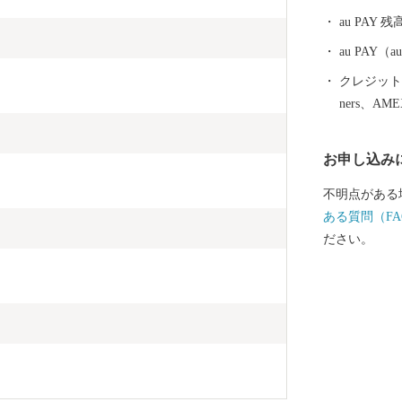
り、作り続け
au PAY 残
文化を守る自
自然豊かな土
au PAY
れた自慢の逸
クレジットカ
付は、子ども
ners、AM
ためなどに有
お申し込み
不明点がある
ある質問（FA
ださい。