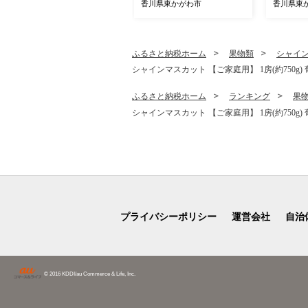
香川 香
香川県東かがわ市
香川県東
ふるさと納税ホーム
果物類
シャイ
シャインマスカット 【ご家庭用】 1房(約750g)
ふるさと納税ホーム
ランキング
果
シャインマスカット 【ご家庭用】 1房(約750g)
プライバシーポリシー
運営会社
自治
© 2016 KDDI/au Commerce & Life, Inc.