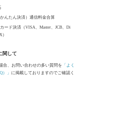
られている和三盆糖など、技術、伝統、
高
然環境豊かな市です。 東かがわ市では、
地で生まれた農産物、確かな技術で作ら
（auかんたん決済）通信料金合算
品をお届けしています。 いただいたご寄
ード決済（VISA、Master、JCB、Di
のため、地域のため、伝統文化の継承の
EX）
効に使わせていただきます。
に関して
場合、お問い合わせの多い質問を
「よく
Q）」
に掲載しておりますのでご確認く