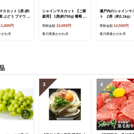
スカット 1房 (約
シャインマスカット 【ご家
瀬戸内のシャインマ
庭用】 1房(約750g) 葡萄 ぶ
ト 2房（約1.1kg）
物 くだもの 果実
どう ブドウ フルーツ 果物
ット 葡萄 ぶどう ブ
11,000円
10,000円
14,500円
寄附金額
寄附金額
 旬のフルーツ 香川
くだもの 果実 旬の果物 旬
ルーツ 果物 くだもの
東かがわ市
のフルーツ 香川 香川県 東
旬の果物 旬のフルー
かがわ市
香川県東かがわ市
香川県東かがわ市
かがわ市
用 ギフト プレゼント
香川県 東かがわ市
品
3
4