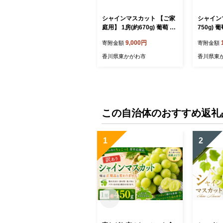
シャインマスカット 【ご家
シャインマ
庭用】 1房(約670g) 葡萄 ぶ
750g) 葡萄 ぶどう ブドウ フ
どう ブドウ フルーツ 果物
ルーツ 果
9,000円
寄附金額
寄附金額
くだもの 果実 旬の果物 旬
旬の果物
のフルーツ 香川 香川県 東
香川県 
香川県東かがわ市
香川県東
かがわ市
この自治体のおすすめ返礼
1
2