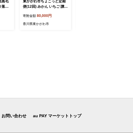
産黒毛
東かがわ市ちょこっと定期
東かがわ市ちょこっと定期
り落と
便(12回) みかん いちご 讃岐
便(12回) 卵 キウイ 黒毛和牛
肉 和牛
うどん アスパラ トマト メ
みかん いちご 讃岐うどん
80,000円
80,000円
寄附金額
寄附金額
わ市
ロン コーン 豚肉 シャイン
アスパラ トマト メロン コ
マスカット 卵 キウイ 黒毛
ーン 豚肉 シャインマスカッ
香川県東かがわ市
香川県東かがわ市
和牛 香川
ト 香川
お問い合わせ
au PAY マーケットトップ