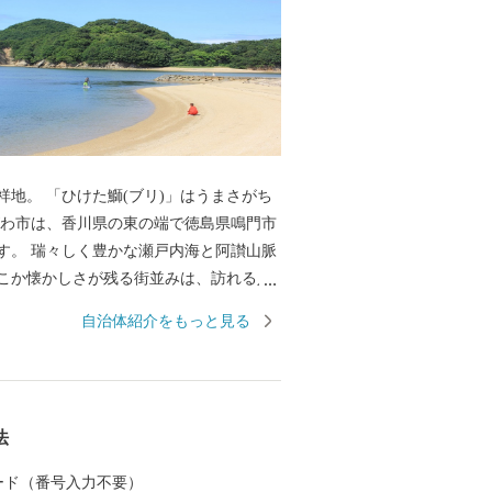
リ)」はうまさがち
す。 瑞々しく豊かな瀬戸内海と阿讃山脈
こか懐かしさが残る街並みは、訪れる人
、そこには、暖かい笑顔で出迎えてくれ
自治体紹介をもっと見る
んでいます。 日本で初めて養殖に成功し
域ブランドとしても有名でその味は絶品
地場産業である手袋生産は、全国シェア
ント以上を占めており、そこで作られる手
法
ツやファッションなど各界から絶大な信
す。今もなお、昔からの伝統製法を守
 カード（番号入力不要）