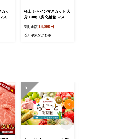
スカッ
極上 シャインマスカット 大
 マスカ
房 700g 1房 化粧箱 マスカ
ドウ フ
ット 葡萄 ぶどう ブドウ フ
14,000円
寄附金額
 果実
ルーツ 果物 くだもの 果実
ツ 贈答
旬の果物 旬のフルーツ 贈答
香川県東かがわ市
 香川
用 ギフト プレゼント 香川
香川県 東かがわ市
5
6