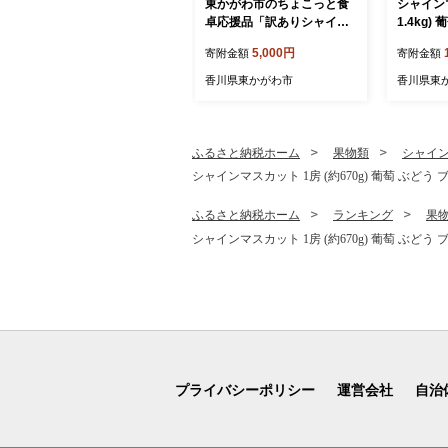
東かがわ市のちょこっと食
シャインマ
卓応援品「訳ありシャイン
1.4kg) 葡萄 ぶどう ブドウ
マスカット1房（約450
フルーツ 
5,000円
寄附金額
寄附金額
g）」
実 旬の
香川 香
香川県東かがわ市
香川県東
ふるさと納税ホーム
果物類
シャイ
シャインマスカット 1房 (約670g) 葡萄 ぶど
ふるさと納税ホーム
ランキング
果
シャインマスカット 1房 (約670g) 葡萄 ぶど
プライバシーポリシー
運営会社
自治