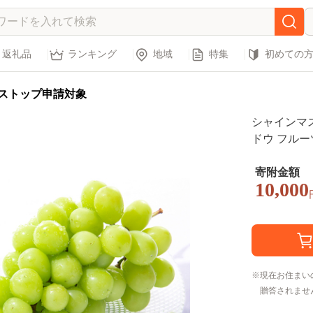
返礼品
ランキング
地域
特集
初めての
ストップ申請対象
シャインマスカット 
ドウ フルー
フルーツ 香
寄附金額
10,000
現在お住まい
贈答されませ