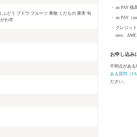
り、作り続け
au PAY 残
文化を守る自
葡萄 ぶどう ブドウ フルーツ 果物 くだもの 果実 旬
自然豊かな土
au PAY
かがわ市
れた自慢の逸
クレジットカ
付は、子ども
ners、AM
ためなどに有
お申し込み
不明点がある
ある質問（FA
ださい。