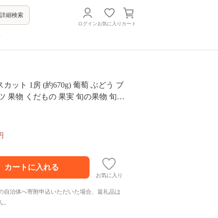
詳細検索
ログイン
お気に入り
カート
方
1房 (約670g) 葡萄 ぶどう ブ
ツ 果物 くだもの 果実 旬の果物 旬の
川 香川県 東かがわ市
円
お気に入り
の自治体へ寄附申込いただいた場合、返礼品は
ん。