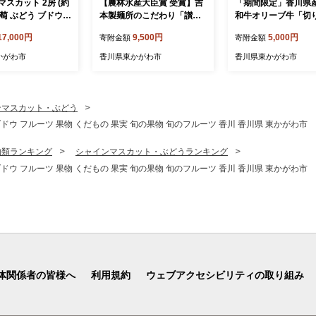
スカット 2房 (約
【農林水産大臣賞 受賞】吉
「期間限定」香川県
本製麺所のこだわり「讃岐
和牛オリーブ牛「切
果物 くだもの 果
うどんセット」 麺類
し300g」牛肉 肉 お
17,000円
9,500円
5,000円
寄附金額
寄附金額
果物 旬のフルーツ
香川 香川県 東かが
川県 東かがわ市
かがわ市
香川県東かがわ市
香川県東かがわ市
ンマスカット・ぶどう
う ブドウ フルーツ 果物 くだもの 果実 旬の果物 旬のフルーツ 香川 香川県 東かがわ市
物類ランキング
シャインマスカット・ぶどうランキング
う ブドウ フルーツ 果物 くだもの 果実 旬の果物 旬のフルーツ 香川 香川県 東かがわ市
体関係者の皆様へ
利用規約
ウェブアクセシビリティの取り組み