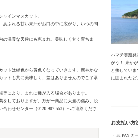
シャインマスカット。
。あふれる甘い果汁がお口の中に広がり、いつの間
内の温暖な天候にも恵まれ、美味しく甘く育ちま
ハマチ養殖発祥地。 「ひけた鰤(ブ
がう！ 東かがわ市は、香川県の東の端で徳島県鳴門市
カットは緑色から黄色くなっていきます。爽やかな
と接していま
カットも共に美味しく、差はありませんのでご了承
に囲まれたど
をほっとさせ
候等により、まれに種が入る場合があります。
る人たちが住
業をしておりますが、万が一商品に大量の傷み、脱
たハマチは地
せセンター（0120-907-553）へご連絡くださ
です。また、
の90パーセ
お支払い方
袋は、スポー
頼を得ていま
au PAY