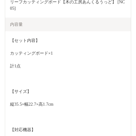
リーフカッティングボード【木の工房あんくるうっど】 [NC
05]
内容量
【セット内容】
カッティングボード×1
計1点
【サイズ】
縦35.5×幅22.7×高1.7cm  
【対応機器】 