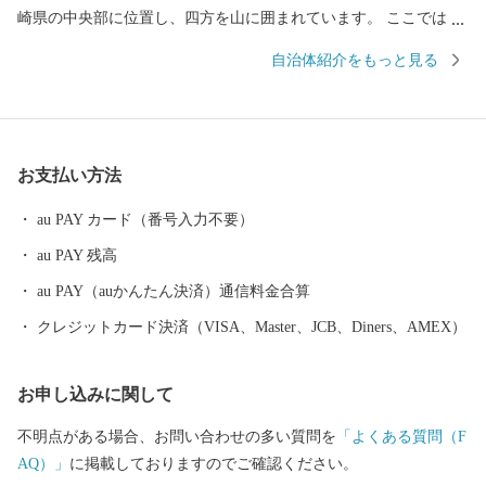
崎県の中央部に位置し、四方を山に囲まれています。 ここでは、
日本の棚田百選に選ばれた「鬼木棚田」にみられるように、豊か
自治体紹介をもっと見る
な自然のなかで、お米やお茶、アスパラガスなどの農畜産業が行
われているほか、400年の歴史を持つ陶磁器産業を中心とした「も
のづくり」の息吹が根付いています。 今なお多くの窯元が集積す
る中尾山には世界最大規模の登り窯跡があり、江戸時代には、こ
お支払い方法
こで焼かれた「くらわんか碗」が全国に出荷され、当時貴重品で
あった磁器を広く普及させるとともに、食文化にも大きな影響を
au PAY カード（番号入力不要）
与えたといわれています。 そして近年においても、日本の食卓を
au PAY 残高
彩るおしゃれで機能的な日用和食器の一大産地として、全国的に
も高いシェアを誇っています。（すでに皆さまの食卓にも、波佐
au PAY（auかんたん決済）通信料金合算
見で作られたやきものがあるかも！？）窯元、棚田、温泉など、
クレジットカード決済（VISA、Master、JCB、Diners、AMEX）
ここでは紹介しきれません。長崎へお越しの際は、ぜひ波佐見町
へお立ち寄りください。
お申し込みに関して
不明点がある場合、お問い合わせの多い質問を
「よくある質問（F
AQ）」
に掲載しておりますのでご確認ください。