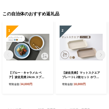
この自治体のおすすめ返礼品
1
2
【ブルー・キャラメル ペ
【波佐見焼】マットスクエア
ア】波佐見焼 24cm スプレ
プレートL 2枚セット ホワイ
ッドプレート【一真窯】 [BB
ト・モカグレージュ【陶芸ゆ
34,000円
18,000円
寄附金額
寄附金額
55]
たか】 [VA158]