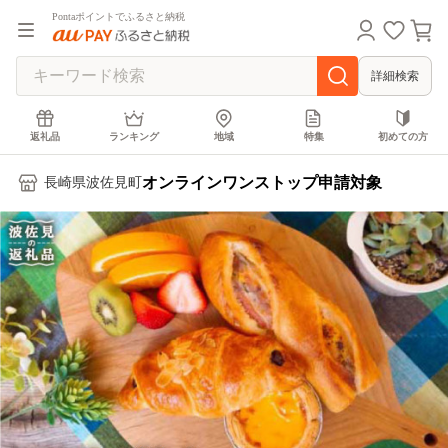
Pontaポイントでふるさと納税
詳細検索
返礼品
ランキング
地域
特集
初めての方
オンラインワンストップ申請対象
長崎県波佐見町