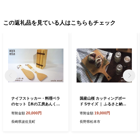
この返礼品を見ている人はこちらもチェック
ナイフストッカー・料理ベラ
国産山桜 カッティングボー
のセット【木の工房あんくる
ド Sサイズ ｜ ふるさと納税
うっど】 [NC01]
国産 山桜 天然木 木製 無垢材
20,000円
19,000円
寄附金額
寄附金額
カッティングボード 一枚板
食卓 木目 手作り 伝統 工芸品
長崎県波佐見町
長野県松本市
工房 松本市 長野県