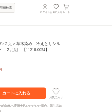
詳細検索
ログイン
お気に入り
カート
方
イズ×２足＞草木染め 冷えとりシル
２足組 【11218-0054】
円
お気に入り
の自治体へ寄附申込いただいた場合、返礼品は
ん。