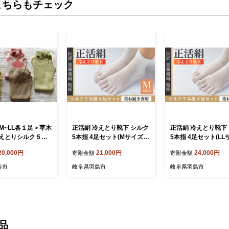
こちらもチェック
M~LL各１足＞草木
正活絹 冷えとり靴下 シルク
正活絹 冷えとり靴下
えとりシルク５本
5本指 4足セット(Mサイズ)
5本指 4足セット(LL
足組 【11218-
【1584065】
【1584064】
20,000円
21,000円
24,000円
寄附金額
寄附金額
谷市
岐阜県羽島市
岐阜県羽島市
品