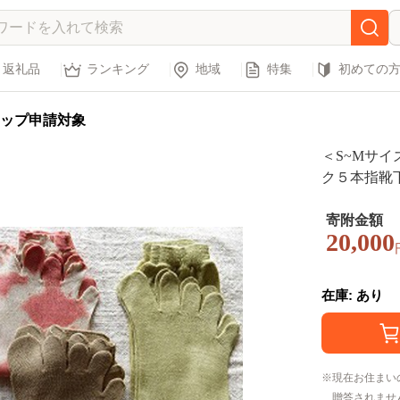
返礼品
ランキング
地域
特集
初めての
ップ申請対象
＜S~Mサ
ク５本指靴下 
寄附金額
20,000
在庫: あり
現在お住まい
贈答されませ