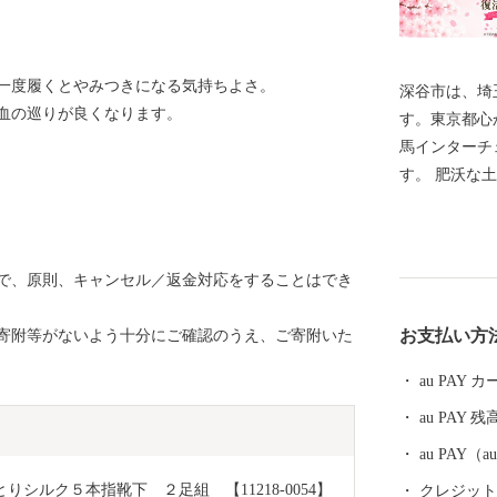
。
一度履くとやみつきになる気持ちよさ。
深谷市は、埼
血の巡りが良くなります。
す。東京都心
馬インターチ
す。 肥沃な土壌に恵まれ「深谷ねぎ」をはじめとする
農畜産物が盛
も果たしてい
リ、チューリ
で、原則、キャンセル／返金対応をすることはでき
また、最近２
話題となった
お支払い方
寄附等がないよう十分にご確認のうえ、ご寄附いた
谷市出身です
え、約５００
au PAY
００もの教育
au PAY 残
も熱心に取り
財務省が発表
au PAY
像、裏面は東
りシルク５本指靴下　２足組　【11218-0054】
クレジットカ