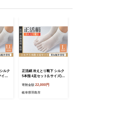
 シルク
正活絹 冷えとり靴下 シルク
サイズ)
5本指 4足セット(Lサイズ)
【1584060】
22,000円
寄附金額
岐阜県羽島市