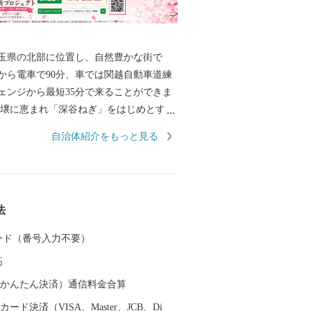
玉県の北部に位置し、自然豊かな街で
から電車で90分、車では関越自動車道練
ェンジから最短35分で来ることができま
んであり、「関東の台所」としての役割
自治体紹介をもっと見る
ます。また、生産量トップクラスのユ
ップなど花き栽培や造園業も盛んです。
０２４年度7月に１万円紙幣のデザインで
、近代経済の父といわれる渋沢栄一は深
法
。 渋沢栄一は「道徳経済合一説」を唱
もの企業の設立に関わるとともに、約６
 カード（番号入力不要）
機関・社会公共事業の支援と民間外交に
高
組み、数々の功績を残しました。 なお、
したデザインは、表面は渋沢栄一翁の肖
（auかんたん決済）通信料金合算
京駅となっていますが、東京駅で使用さ
ード決済（VISA、Master、JCB、Di