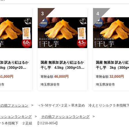
3
4
添加 訳あり紅はるか
国産 無添加 訳あり紅はるか
国産 無添加 訳あり
kg（300g×20
干し芋 4.5kg（300g×15
干し芋 3kg（300g×
218-1048】
袋） 【11218-1047】
袋） 【11218-104
61,000円
46,000円
32,000円
寄附金額
寄附金額
谷市
埼玉県深谷市
埼玉県深谷市
その他ファッション
＜S~Mサイズ×２足＞草木染め 冷えとりシルク５本指靴下 ２
ァッションランキング
その他ファッションランキング
本指靴下 ２足組 【11218-0054】