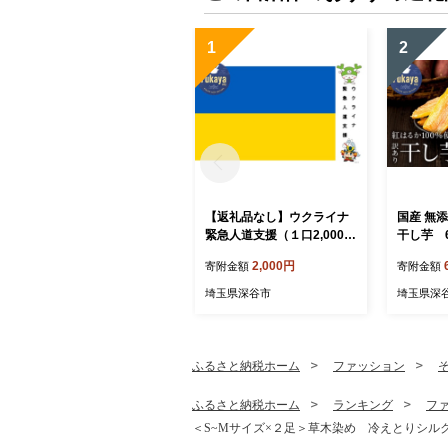
1
2
【返礼品なし】ウクライナ
国産 無
緊急人道支援（１口2,000円
干し芋 6
より）
袋） 【11
2,000円
寄附金額
寄附金額
埼玉県深谷市
埼玉県深
ふるさと納税ホーム
ファッション
ふるさと納税ホーム
ランキング
フ
＜S~Mサイズ×２足＞草木染め 冷えとりシルク５