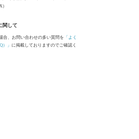
は、渋沢栄一翁が明治２０年に設立した
EX）
会社（後の日本煉瓦製造株式会社）の上
谷市）で作られたものも使われており、
に関して
市と関わりの深いものとなっています。
ージキャラクターの「ふっかちゃん」
場合、お問い合わせの多い質問を
「よく
 今後も、深谷の魅力を全国
Q）」
に掲載しておりますのでご確認く
届けしていきますので、よろしくおネギ
ーーーーーーーーーーー 【キャンセルに
 ふるさと納税は「寄附」となりますの
ャンセル／返金対応をすることはできま
じめご了承ください。 申込内容や返礼品
しての寄附等がないよう十分にご確認の
いただきますようお願いいたします。