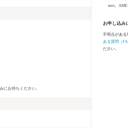
れている煉瓦
ners、AM
日本煉瓦製造
敷免工場（深
お申し込み
いずれも深谷
さらに、イメ
不明点がある
は、全国的にも人気です。
ある質問（FA
の皆さんにお
ださい。
しまぁ～す。 ーーーーーーーーーーーーーーーーーー
ーーーーーー
つきまして】
で、原則、キ
せん。あらか
みにお待ちください。
の誤り、重複
うえ、ご寄附