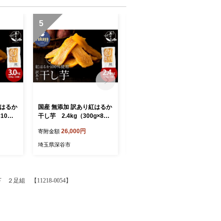
5
6
紅はるか
国産 無添加 訳あり紅はるか
国産 無添加 訳あり紅はるか
10
干し芋 2.4kg（300g×8
干し芋 4.5kg（150g×30
6】
袋） 【11218-1045】
袋） 【11218-1044】
26,000円
57,000円
寄附金額
寄附金額
埼玉県深谷市
埼玉県深谷市
足組 【11218-0054】