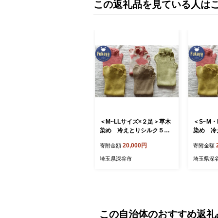
この返礼品を見ている人は
＜M~LLサイズ×２足＞草木
＜S~M・
染め 冷えとりシルク５本
染め 冷
指靴下 ２足組 【11218-
指靴下 ２
20,000円
寄附金額
寄附金額
0054】
0054】
埼玉県深谷市
埼玉県深
この自治体のおすすめ返礼