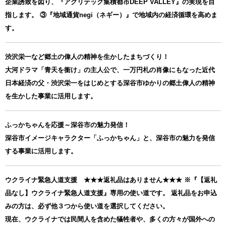
企業誘致を図り、『アグリテック集積都市DEEP VALLEY』の実現を目
指します。 ③『地域通貨negi（ネギー）』で地域内の経済循環を高めま
す。
渋沢栄一など郷土の偉人の精神を生かしたまちづくり！
大河ドラマ「青天を衝け」の主人公で、一万円札の肖像にもなった近代
日本経済の父・渋沢栄一をはじめとする深谷市ゆかりの郷土偉人の精神
を生かした事業に活用します。
ふっかちゃんを応援～深谷市の魅力発信！
深谷市イメージキャラクター「ふっかちゃん」と、深谷市の魅力を発信
する事業に活用します。
ウクライナ緊急人道支援 ★★★返礼品はありません★★★ ※『【返礼
品なし】ウクライナ緊急人道支援』専用の使い道です。 返礼品をお申込
みの方は、必ず他３つから使い道を選択してください。
現在、ウクライナでは民間人を含めた犠牲者や、多くの方々が国外への