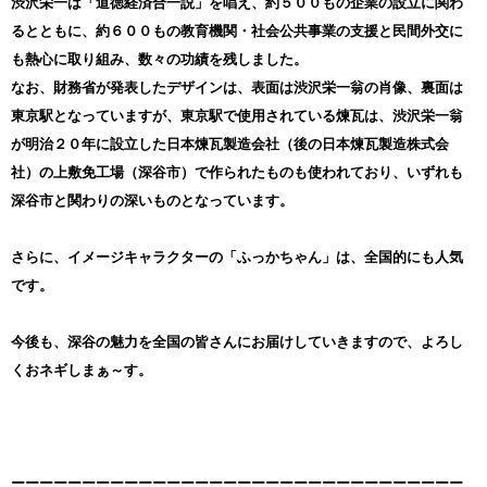
渋沢栄一は「道徳経済合一説」を唱え、約５００もの企業の設立に関わ
るとともに、約６００もの教育機関・社会公共事業の支援と民間外交に
も熱心に取り組み、数々の功績を残しました。
なお、財務省が発表したデザインは、表面は渋沢栄一翁の肖像、裏面は
東京駅となっていますが、東京駅で使用されている煉瓦は、渋沢栄一翁
が明治２０年に設立した日本煉瓦製造会社（後の日本煉瓦製造株式会
社）の上敷免工場（深谷市）で作られたものも使われており、いずれも
深谷市と関わりの深いものとなっています。
さらに、イメージキャラクターの「ふっかちゃん」は、全国的にも人気
です。
今後も、深谷の魅力を全国の皆さんにお届けしていきますので、よろし
くおネギしまぁ～す。
ーーーーーーーーーーーーーーーーーーーーーーーーーーーーーーーー