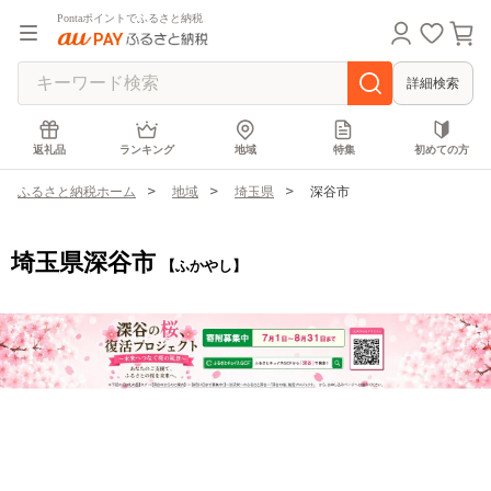
Pontaポイントでふるさと納税
詳細検索
返礼品
ランキング
地域
特集
初めての方
ふるさと納税ホーム
地域
埼玉県
深谷市
埼玉県深谷市
【ふかやし】