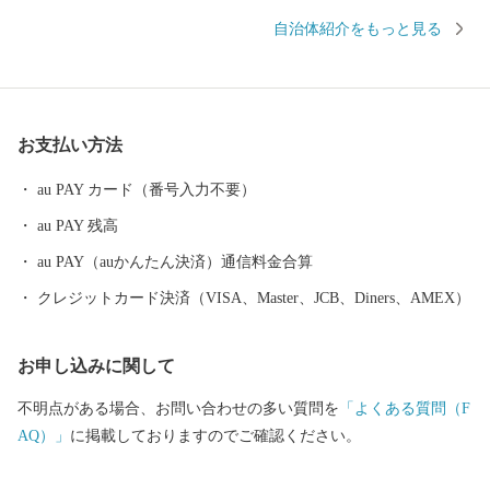
は古く、奈良時代には府中におかれた国の役所の外港として栄え
自治体紹介をもっと見る
ていました。交通の要として人の往来も多く、随筆や紀行の中に
も、「小津の泊」「小津の浦なる岸の松原」「大津の浦」の名で
登場する名勝の地です。 昭和17年4月1日に市制を施行、泉大津
市と改称。大阪府の南部に位置し、北部・東部は高石市と和泉
お支払い方法
市、南部は大津川を境として泉北郡忠岡町と隣接しています。西
北部は大阪湾に面し、はるかに六甲山、淡路島を望むことができ
au PAY カード（番号入力不要）
ます。市内全域がほぼ平坦で、市街化区域になっています。
au PAY 残高
au PAY（auかんたん決済）通信料金合算
クレジットカード決済（VISA、Master、JCB、Diners、AMEX）
お申し込みに関して
不明点がある場合、お問い合わせの多い質問を
「よくある質問（F
AQ）」
に掲載しておりますのでご確認ください。