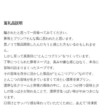
返礼品説明
騙されたと思って一回食べてみてください。
豚骨とプリン!?そんな風に思われたと思います。
悪ノリで製品開発したんだろうと感じた方もいるかもしれませ
ん。
しかし至って真面目に“とんこつプリン”をつくっています。
丁寧につくられた豚骨スープは、臭みや嫌な感じはなく、本当に
旨味の詰まりまくったスープです。
その旨味を存分に活かした製品が“とんこつプリン”なのです。
とんこつの旨味が生きている甘くて冷たい濃厚冷凍プリン。
濃厚な生クリームと卵黄の風味の中に、とんこつが持つ旨味と少
しの塩っぱさが加わることで、濃厚甘塩っぱい味がやみつきにな
ります。
口溶けとサッパリ感を味わっていただくために、あえて“冷凍状