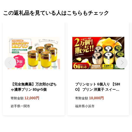
この返礼品を見ている人はこちらもチェック
【完全無農薬】万次郎かぼち
プリンセット 6個入り 【SIH
ゃ濃厚プリン 80g×5個
O】 プリン 洋菓子 スイーツ
小浜市 / 志保重 [BFBF013]
12,000円
10,000円
寄附金額
寄附金額
【配送不可地域：離島】
岩手県一関市
福井県小浜市