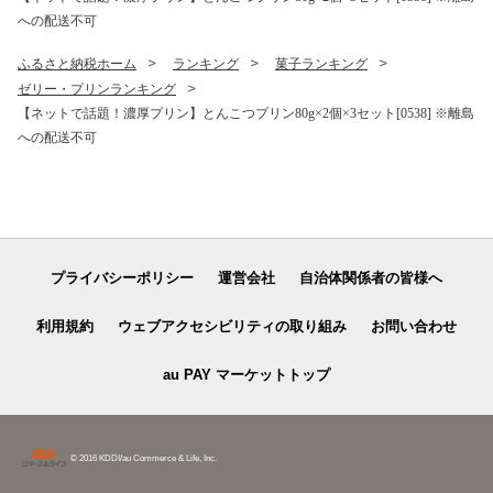
への配送不可
ふるさと納税ホーム
ランキング
菓子ランキング
ゼリー・プリンランキング
【ネットで話題！濃厚プリン】とんこつプリン80g×2個×3セット[0538] ※離島
への配送不可
プライバシーポリシー
運営会社
自治体関係者の皆様へ
利用規約
ウェブアクセシビリティの取り組み
お問い合わせ
au PAY マーケットトップ
© 2016 KDDI/au Commerce & Life, Inc.