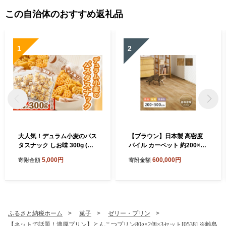
この自治体のおすすめ返礼品
1
2
大人気！デュラム小麦のパス
【ブラウン】日本製 高密度
タスナック しお味 300g (約5
パイル カーペット 約200×50
4個装) | お菓子 スナック菓子
0cm 1枚 フローリング調 70
5,000円
600,000円
寄附金額
寄附金額
個包装 パスタ スナック 塩味
0044017
しお味 おやつ おつまみ 晩酌
おかし スナック菓子 詰め合
わせ[4641]
ふるさと納税ホーム
菓子
ゼリー・プリン
【ネットで話題！濃厚プリン】とんこつプリン80g×2個×3セット[0538] ※離島