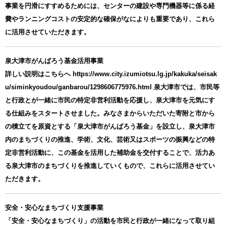
事業を円滑にすすめるためには、センターの建設や専門機器等に係る経
費やランニングコストの安定的な確保がなによりも重要であり、これら
に活用させていただきます。
泉大津市がんばろう基金活用事業
詳しい説明はこちらへ https://www.city.izumiotsu.lg.jp/kakuka/seisak
u/siminkyoudou/ganbarou/1298606775976.html 泉大津市では、市民等
と行政とが一緒に市民の特定非営利活動を応援し、泉大津市を元気にす
る仕組みをスタートさせました。みなさまからいただいた寄附と市から
の積立てを原資とする「泉大津市がんばろう基金」を設立し、泉大津市
内のまちづくりの推進、学術、文化、芸術又はスポーツの振興などの特
定非営利活動に、この基金を活用した補助金を交付することで、活力あ
る泉大津市のまちづくりを推進していくもので、これらに活用させてい
ただきます。
安全・安心なまちづくり支援事業
「安全・安心なまちづくり」の活動を市民と行政が一緒になって取り組