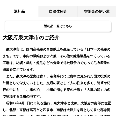
返礼品
自治体紹介
寄附金の使い道
返礼品一覧はこちら
大阪府泉大津市のご紹介
泉大津市は、国内産毛布の９割以上を生産している「日本一の毛布の
まち」です。市内の繊維および衣服・その他の繊維製品をつくっている
工場は、紡績・織り・起毛などの分業で得た競争力でもって毛布産業の
発展を支えています。
また、泉大津の歴史は古く、奈良時代には府中におかれた国の役所の
外港として栄えていました。交通の要として人の往来も多く、随筆や紀
行の中にも、「小津の泊」「小津の浦なる岸の松原」「大津の浦」の名
で登場する名勝の地です。
昭和17年4月1日に市制を施行、泉大津市と改称。大阪府の南部に位置
し、北部・東部は高石市と和泉市、南部は大津川を境として泉北郡忠岡