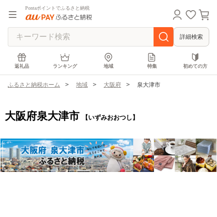
Pontaポイントでふるさと納税
詳細検索
返礼品
ランキング
地域
特集
初めての方
ふるさと納税ホーム
地域
大阪府
泉大津市
大阪府泉大津市
【いずみおおつし】