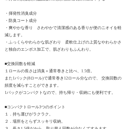
・揮発性消臭成分
・防臭コート成分
・爽やかな香り さわやかで清潔感のある香りが便のニオイを軽
減します。
・ふっくらやわらかな肌ざわり 柔軟仕上げの上質なやわらかさ
と独自のエンボス加工で、肌ざわりもふんわり。
■交換回数を軽減
１ロールの長さは消臭＋通常巻きと比べ、1.5倍。
また1パック(8ロール)で通常巻き12ロール分なので、 交換回数の
頻度を減らすことができます。
1パックがコンパクトなので、持ち帰り・収納にも便利です。
■コンパクトロール3つのポイント
１．持ち運びがラクラク。
２．場所をとらずスッキリ収納。
３．長さ1.5倍だから、取り替え回数が少なくてすみます。