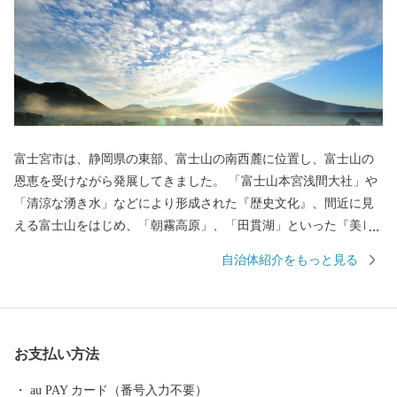
富士宮市は、静岡県の東部、富士山の南西麓に位置し、富士山の
恩恵を受けながら発展してきました。 「富士山本宮浅間大社」や
「清涼な湧き水」などにより形成された『歴史文化』、間近に見
える富士山をはじめ、「朝霧高原」、「田貫湖」といった『美し
い自然景観』、名物「富士宮やきそば」や富士山の恵みを生かし
自治体紹介をもっと見る
て生産された農産物、ニジマス、日本酒といった『美食』など、
様々な美しさに彩られた、バラエティ豊かなまちです。 市内には
富士山本宮浅間大社、静岡県富士山世界遺産センター、白糸ノ滝
などの「世界文化遺産富士山」の構成資産があり、富士山の麓で
お支払い方法
育まれた歴史文化を体感できます。 市の北部にある朝霧高原で
は、富士山をバックに草を食べる牛など、のどかな風景が楽しめ
au PAY カード（番号入力不要）