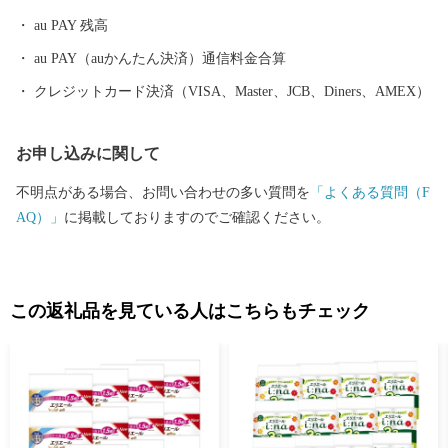
ます。 また、近年は多くのキャンプ客で賑わっており、キャンプ
au PAY 残高
の他にも、パラグライダー、E-BIKEなどのアクティビティを楽し
むことができます。 ぜひ富士宮市へ足を運んでいただき、魅力を
au PAY（auかんたん決済）通信料金合算
感じていただけたら幸いです。
クレジットカード決済（VISA、Master、JCB、Diners、AMEX）
お申し込みに関して
不明点がある場合、お問い合わせの多い質問を
「よくある質問（F
AQ）」
に掲載しておりますのでご確認ください。
この返礼品を見ている人はこちらもチェック