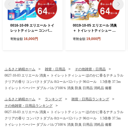
0016-10-09 エリエール トイ
0019-10-05 エリエール 消臭
レットティシュー コンパク
＋ トイレットティシュー し
トシングル 8ロール×8パック
っかり香るフレッシュクリア
16,000円
19,000円
寄附金額
寄附金額
64ロール 1.5倍巻 82.5m ト
の香り コンパクトダブル 8ロ
イレットペーパー シングル
ール×8パック 64ロール 1.5
パルプ100％ 香りつき 日用
倍巻 37.5m トイレットペー
品 消耗品 備蓄
パー ダブル パルプ100％ 消
臭 防臭 日用品 消耗品 備蓄
ふるさと納税ホーム
雑貨・日用品
その他雑貨・日用品
0027-10-03 エリエール 消臭＋ トイレットティシュー ほのかに香るナチュラル
クリアの香り コンパクトダブル 8ロール×12パック 96ロール 1.5倍巻 37.5m
トイレットペーパー ダブル パルプ100％ 消臭 防臭 日用品 消耗品 備蓄
ふるさと納税ホーム
ランキング
雑貨・日用品ランキング
その他雑貨・日用品ランキング
0027-10-03 エリエール 消臭＋ トイレットティシュー ほのかに香るナチュラル
クリアの香り コンパクトダブル 8ロール×12パック 96ロール 1.5倍巻 37.5m
トイレットペーパー ダブル パルプ100％ 消臭 防臭 日用品 消耗品 備蓄