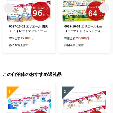
0027-10-02 エリエール 消臭
0027-10-01 エリエール i:na
＋ トイレットティシュー し
（イーナ）トイレットティシ
っかり香るフレッシュクリア
ュー 3.2倍巻 （ダブル） 4ロ
27,000円
27,000円
寄附金額
寄附金額
の香り コンパクトダブル 8ロ
ール×16パック（64個）
ール×12パック 96ロール 1.
静岡県富士宮市
静岡県富士宮市
5倍巻 37.5m トイレットペー
パー ダブル パルプ100％ 消
臭 防臭 日用品 消耗品 備蓄
この自治体のおすすめ返礼品
1
2