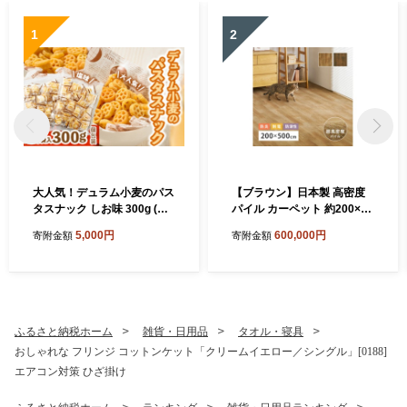
1
2
大人気！デュラム小麦のパス
【ブラウン】日本製 高密度
タスナック しお味 300g (約5
パイル カーペット 約200×50
4個装) | お菓子 スナック菓子
0cm 1枚 フローリング調 70
5,000円
600,000円
寄附金額
寄附金額
個包装 パスタ スナック 塩味
0044017
しお味 おやつ おつまみ 晩酌
おかし スナック菓子 詰め合
わせ[4641]
ふるさと納税ホーム
雑貨・日用品
タオル・寝具
おしゃれな フリンジ コットンケット「クリームイエロー／シングル」[0188]
エアコン対策 ひざ掛け