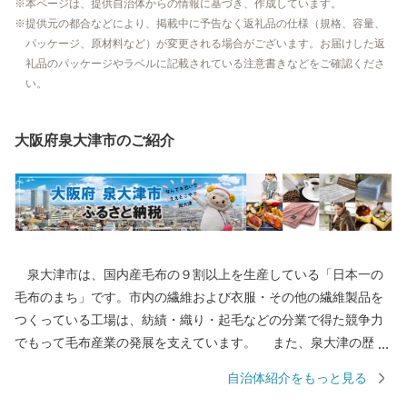
本ページは、提供自治体からの情報に基づき、作成しています。
提供元の都合などにより、掲載中に予告なく返礼品の仕様（規格、容量、
パッケージ、原材料など）が変更される場合がございます。お届けした返
礼品のパッケージやラベルに記載されている注意書きなどをご確認くださ
い。
大阪府泉大津市のご紹介
泉大津市は、国内産毛布の９割以上を生産している「日本一の
毛布のまち」です。市内の繊維および衣服・その他の繊維製品を
つくっている工場は、紡績・織り・起毛などの分業で得た競争力
でもって毛布産業の発展を支えています。 また、泉大津の歴史
は古く、奈良時代には府中におかれた国の役所の外港として栄え
自治体紹介をもっと見る
ていました。交通の要として人の往来も多く、随筆や紀行の中に