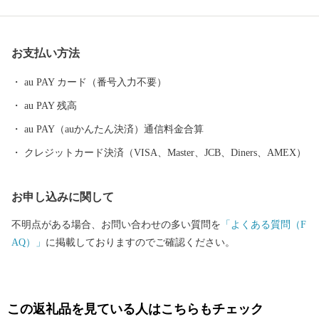
も、「小津の泊」「小津の浦なる岸の松原」「大津の浦」の名で
登場する名勝の地です。 昭和17年4月1日に市制を施行、泉大津
市と改称。大阪府の南部に位置し、北部・東部は高石市と和泉
お支払い方法
市、南部は大津川を境として泉北郡忠岡町と隣接しています。西
北部は大阪湾に面し、はるかに六甲山、淡路島を望むことができ
au PAY カード（番号入力不要）
ます。市内全域がほぼ平坦で、市街化区域になっています。
au PAY 残高
au PAY（auかんたん決済）通信料金合算
クレジットカード決済（VISA、Master、JCB、Diners、AMEX）
お申し込みに関して
不明点がある場合、お問い合わせの多い質問を
「よくある質問（F
AQ）」
に掲載しておりますのでご確認ください。
この返礼品を見ている人はこちらもチェック