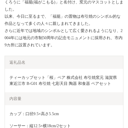
くろうに「福籠(福がこもる)」と名付け、窯元のマスコットとしま
した。
以来、今日に至るまで、「福籠」の置物は布引焼のシンボル的な
作品となって多くの人々に親しまれてきました。
さらに近年では地域のシンボルとして広く愛されるようになり、2
004年には地元の市制50周年の記念モニュメントに採用され、市内
9カ所に設置されています。
返礼品名
ティーカップセット「桜」ペア 株式会社 布引焼窯元 滋賀県 
東近江市 B-G01 布引焼 七彩天目 陶器 和食器 ペアセット
内容量
カップ：口径9.5×高さ5.5cm 
ソーサー：縦12.5×横18cm/2セット 