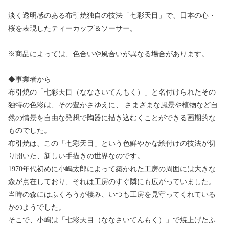
淡く透明感のある布引焼独自の技法「七彩天目」で、日本の心・
桜を表現したティーカップ＆ソーサー。
※商品によっては、色合いや風合いが異なる場合があります。
◆事業者から
布引焼の「七彩天目（ななさいてんもく）」と名付けられたその
独特の色彩は、その豊かさゆえに、 さまざまな風景や植物など自
然の情景を自由な発想で陶器に描き込むくことができる画期的な
ものでした。
布引焼は、この「七彩天目」という色鮮やかな絵付けの技法が切
り開いた、新しい手描きの世界なのです。
1970年代初めに小嶋太郎によって築かれた工房の周囲には大きな
森が点在しており、それは工房のすぐ隣にも広がっていました。
当時の森にはふくろうが棲み、いつも工房を見守ってくれている
かのようでした。
そこで、小嶋は「七彩天目（ななさいてんもく）」で焼上げたふ