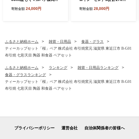
社 滋賀県 東近江市 B-B22 ウ
高島屋選定品 （株）高島屋
24,000円
28,000円
寄附金額
寄附金額
イスキー 知多 シングルグレ
洛西店 滋賀県 東近江市 B-H
ーン 国産ウイスキー サント
03 近江牛 サーロイン ヒレ
リー 700ml 瓶 ハイボール 洋
ステーキ 味噌漬け 270g ギフ
酒 酒 ギフト
ト 贈答
ふるさと納税ホーム
雑貨・日用品
食器・グラス
ティーカップセット「桜」ペア 株式会社 布引焼窯元 滋賀県 東近江市 B-G01
布引焼 七彩天目 陶器 和食器 ペアセット
ふるさと納税ホーム
ランキング
雑貨・日用品ランキング
食器・グラスランキング
ティーカップセット「桜」ペア 株式会社 布引焼窯元 滋賀県 東近江市 B-G01
布引焼 七彩天目 陶器 和食器 ペアセット
プライバシーポリシー
運営会社
自治体関係者の皆様へ