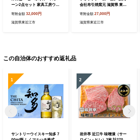
ーン2点セット 家具工房ウノ
会社布引焼窯元 滋賀県 東近
カ 滋賀県 東近江市 C-B02 木
江市 B-G02 フォトフレーム
32,000円
27,000円
寄附金額
寄附金額
の器 ベビーボウル スプーン
「桜」 布引焼 陶器 七彩天目
2点セット 離乳食 ヨーグルト
写真立て インテリア 桜柄 伝
滋賀県東近江市
滋賀県東近江市
赤ちゃん 子供 食器 木 スープ
統工芸
皿 カトラリー ギフト プレゼ
ント 出産祝い 天然木 手作り
この自治体のおすすめ返礼品
1
2
サントリーウイスキー知多 7
岩井亭 近江牛 味噌漬（サー
00ml瓶 しくマルハチ株式会
ロイン・ヒレ）3枚 計270g