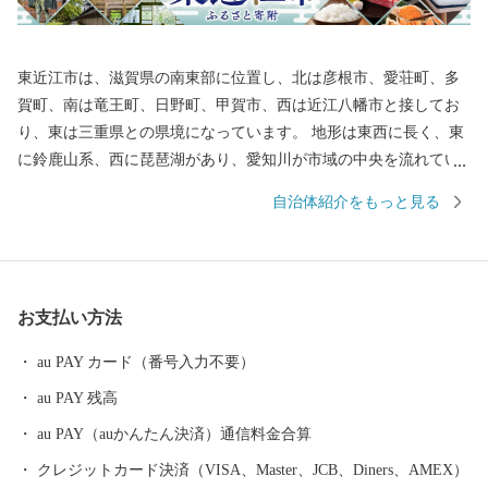
東近江市は、滋賀県の南東部に位置し、北は彦根市、愛荘町、多
賀町、南は竜王町、日野町、甲賀市、西は近江八幡市と接してお
り、東は三重県との県境になっています。 地形は東西に長く、東
に鈴鹿山系、西に琵琶湖があり、愛知川が市域の中央を流れてい
ます。また、市の南西部には日野川が流れています。この両川の
自治体紹介をもっと見る
流域には平地や丘陵地が広がり、緑豊かな田園地帯を形成してい
ます。さらに地域内には箕作山（みつくりやま）や繖山（きぬが
さやま）などが点在し、豊かな自然に恵まれています。 総面積
は、約388平方キロメートル（滋賀県総面積の約9.7％）で、高島
お支払い方法
市・長浜市・甲賀市・大津市に次いで県内で5番目に大きな市で
す。
au PAY カード（番号入力不要）
au PAY 残高
au PAY（auかんたん決済）通信料金合算
クレジットカード決済（VISA、Master、JCB、Diners、AMEX）