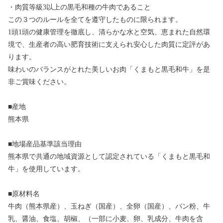
・肉質等級3以上の黒毛和種の牛肉であること
この３つのルールを全てを遵守したものに限られます。
1頭1頭の健康管理を徹底し、清らかな水と空気、恵まれた自然環
境で、生産者の高い肥育技術に支えられ安心した肉質に定評があ
ります。
味わいのバランスがとれた美しいお肉「くまもと黒毛和牛」を是
非ご賞味ください。
■産地
熊本県
■地場産品基準該当理由
熊本県で共通の地域資源として認定されている「くまもと黒毛和
牛」を使用しています。
■原材料名
牛肉（熊本県産）、玉ねぎ（国産）、全卵（国産）、パン粉、牛
乳、醤油、食塩、胡椒、（一部に小麦、卵、乳成分、牛肉を含