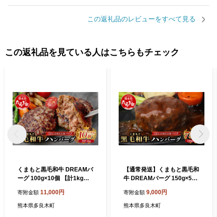
この返礼品のレビューをすべて見る
この返礼品を見ている人はこちらもチェック
くまもと黒毛和牛 DREAMバ
【通常発送】くまもと黒毛和
ーグ 100g×10個 【計1kg】
牛 DREAMバーグ 150g×5パ
生 ハンバーグ 牛肉 100％ ブ
ック 計750g 牛肉 100％ 国産
11,000円
9,000円
寄附金額
寄附金額
ランド牛 黒毛 和牛 お弁当 熊
ハンバーグ 熊本 ブランド牛
本 上質 肉 惣菜 冷凍 小分け
黒毛 和牛 上質 はんばーぐ 惣
熊本県多良木町
熊本県多良木町
熊本県 113-0540
菜 熊本県 113-0508