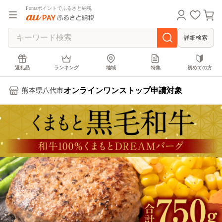
Pontaポイントでふるさと納税
詳細検索
返礼品
ランキング
地域
特集
初めての方
オンラインワンストップ申請対象
熊本県八代市