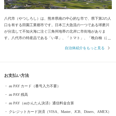
八代市（やつしろし）は、熊本県南の中心的な市で、県下第2の人
口を有する田園工業都市です。日本三大急流の一つである球磨川
が分流して不知火海に注ぐ三角州地帯の北岸に市街地がありま
す。八代市の特産品である「い草」、「トマト」、「晩白柚（ば
んぺいゆ）」は日本一の生産数を誇ります。豊富な地域資源を活
自治体紹介をもっと見る
かして、季節に応じた祭りやイベントなどを年間を通して開催し
ています。
お支払い方法
au PAY カード（番号入力不要）
au PAY 残高
au PAY（auかんたん決済）通信料金合算
クレジットカード決済（VISA、Master、JCB、Diners、AMEX）