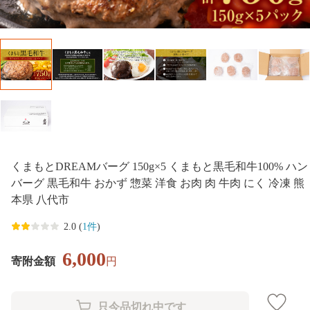
くまもとDREAMバーグ 150g×5 くまもと黒毛和牛100% ハン
バーグ 黒毛和牛 おかず 惣菜 洋食 お肉 肉 牛肉 にく 冷凍 熊
本県 八代市
2.0 (
1件
)
6,000
寄附金額
円