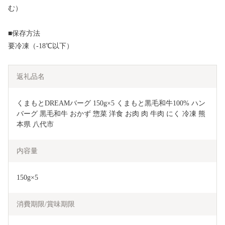
む）
■保存方法
要冷凍（-18℃以下）
返礼品名
くまもとDREAMバーグ 150g×5 くまもと黒毛和牛100% ハン
バーグ 黒毛和牛 おかず 惣菜 洋食 お肉 肉 牛肉 にく 冷凍 熊
本県 八代市
内容量
150g×5
消費期限/賞味期限