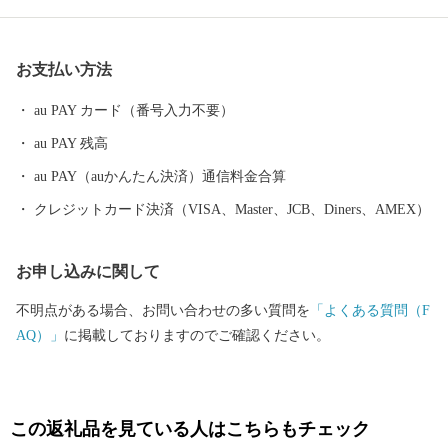
７．５度、最寒月で６．３度と温暖ですが、年間平均降水量は
１，８０９ミリで、以前から台風、水害、高潮などの被害を数多
お支払い方法
く受けています。 太平洋に面する砂州海岸には、全長約４．５キ
ロメートル、幅は広い所で約５００メートルの近畿最大の松林
au PAY カード（番号入力不要）
「煙樹ヶ浜（えんじゅがはま）」があります。
au PAY 残高
au PAY（auかんたん決済）通信料金合算
クレジットカード決済（VISA、Master、JCB、Diners、AMEX）
お申し込みに関して
不明点がある場合、お問い合わせの多い質問を
「よくある質問（F
AQ）」
に掲載しておりますのでご確認ください。
この返礼品を見ている人はこちらもチェック