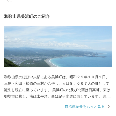
い。
和歌山県美浜町のご紹介
和歌山県のほぼ中央部にある美浜町は、昭和２９年１０月１日、
三尾・和田・松原の三村が合併し、人口８，６６７人の町として
誕生し現在に至っています。 美浜町の北及び北西は日高町、東は
御坊市に接し、南は太平洋、西は紀伊水道に面しています。 東西
約９キロメートル、南北約２．５キロメートル、面積１２．７７
自治体紹介をもっと見る
平方キロメートルの町で、面積では和歌山県下で二番目に狭い町
であります。 当地は年間平均気温１６．６度と高く、最暖月で２