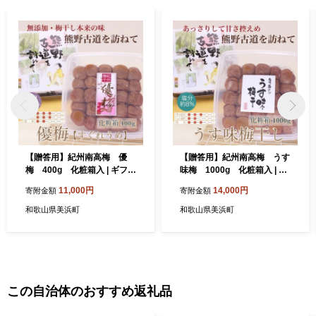
【贈答用】紀州南高梅 優
【贈答用】紀州南高梅 うす
梅 400g 化粧箱入 | ギフト
味梅 1000g 化粧箱入 | 1k
プレゼント 国産 ※北海道・
g ギフト プレゼント 国産 ※
11,000円
14,000円
寄附金額
寄附金額
沖縄・離島への配送不可
北海道・沖縄・離島への配送
不可
和歌山県美浜町
和歌山県美浜町
この自治体のおすすめ返礼品