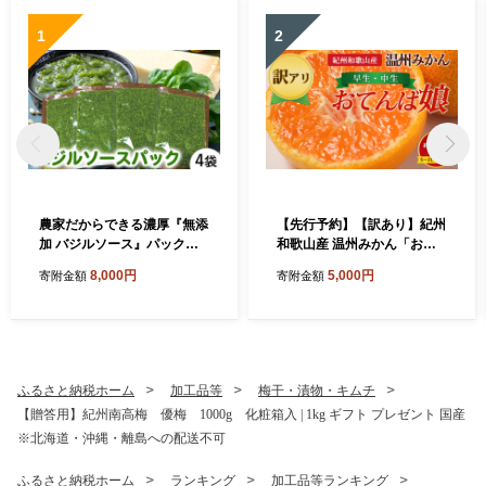
1
2
農家だからできる濃厚『無添
【先行予約】【訳あり】紀州
加 バジルソース』パック入
和歌山産 温州みかん「おて
り4袋
んば娘」約1kg（箱込み）S
8,000円
5,000円
寄附金額
寄附金額
～2L サイズ混合（早生・中
生）
ふるさと納税ホーム
加工品等
梅干・漬物・キムチ
【贈答用】紀州南高梅 優梅 1000g 化粧箱入 | 1kg ギフト プレゼント 国産
※北海道・沖縄・離島への配送不可
ふるさと納税ホーム
ランキング
加工品等ランキング