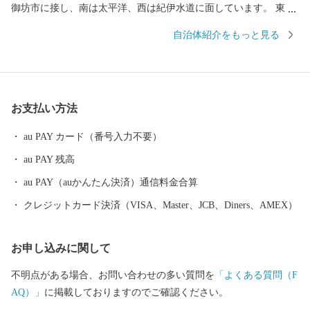
御坊市に接し、南は太平洋、西は紀伊水道に面しています。 東西
約９キロメートル、南北約２．５キロメートル、面積１２．７７
自治体紹介をもっと見る
平方キロメートルの町で、面積では和歌山県下で二番目に狭い町
であります。 当地は年間平均気温１６．６度と高く、最暖月で２
７．５度、最寒月で６．３度と温暖ですが、年間平均降水量は
１，８０９ミリで、以前から台風、水害、高潮などの被害を数多
お支払い方法
く受けています。 太平洋に面する砂州海岸には、全長約４．５キ
ロメートル、幅は広い所で約５００メートルの近畿最大の松林
au PAY カード（番号入力不要）
「煙樹ヶ浜（えんじゅがはま）」があります。
au PAY 残高
au PAY（auかんたん決済）通信料金合算
クレジットカード決済（VISA、Master、JCB、Diners、AMEX）
お申し込みに関して
不明点がある場合、お問い合わせの多い質問を
「よくある質問（F
AQ）」
に掲載しておりますのでご確認ください。