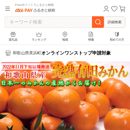
Pontaポイントでふるさと納税
詳細検索
返礼品
ランキング
地域
特集
初めての方
オンラインワンストップ申請対象
和歌山県美浜町