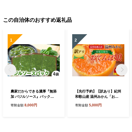
この自治体のおすすめ返礼品
1
2
農家だからできる濃厚『無添
【先行予約】【訳あり】紀州
加 バジルソース』パック入
和歌山産 温州みかん「おて
り4袋
んば娘」約1kg（箱込み）S
8,000円
5,000円
寄附金額
寄附金額
～2L サイズ混合（早生・中
生）