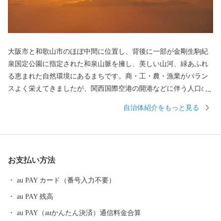
大阪市と和歌山市のほぼ中間に位置し、背後に一部が金剛生駒紀
泉国定公園に指定された和泉山脈を擁し、美しい山河、緑あふれ
る恵まれた自然環境にあるまちです。商・工・農・漁業がバラン
スよく栄えてきましたが、関西国際空港の開港などに伴う人口の
増加とともに、商業・サービス業が盛んになっています。 名前の
自治体紹介をもっと見る
由来は、中世以来の村名「佐野」に旧国名和泉を冠したもので、
伝承では「狭い原野」ということから「狭野」というようにな
り、それが転じて「佐野」とよばれるようになったといわれてい
ます。 昭和23年4月1日、佐野町の市制施行により泉佐野市（いず
お支払い方法
みさのし）が誕生し、昭和29年、南中通村、日根野村、長滝村、
上之郷村、大土村の5カ村が合併し、現在の市域が形成されていま
au PAY カード（番号入力不要）
す。 平成6年9月に開港した関空によるインパクトを最大限に活用
au PAY 残高
し、世界と日本を結ぶ玄関都市として、21世紀にふさわしい国際
都市をめざしてまちづくりに取り組んでいます。
au PAY（auかんたん決済）通信料金合算