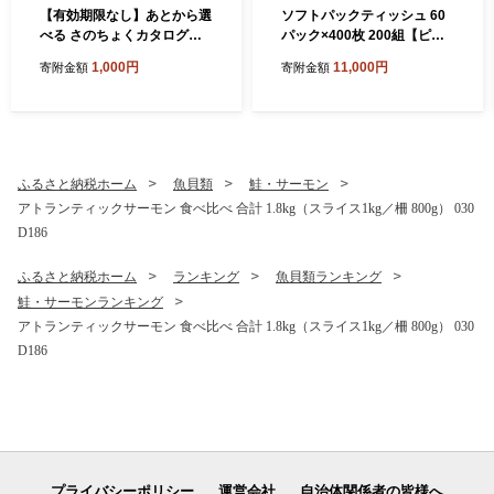
【有効期限なし】あとから選
ソフトパックティッシュ 60
べる さのちょくカタログ
パック×400枚 200組【ピュ
（寄附1,000円コース）【泉
アパルプ100％ 高評価 人気
1,000円
11,000円
寄附金額
寄附金額
佐野市 ふるさとギフト 4000
急上昇 まとめ買い 日用品 常
品以上 高評価 肉 ビール 海鮮
備品 てぃっしゅ 備蓄 防災 箱
野菜 定期便 タオル ティッシ
なし】 010B1754
ュ 後から カタログギフト あ
とからセレクト】 sn020
ふるさと納税ホーム
魚貝類
鮭・サーモン
アトランティックサーモン 食べ比べ 合計 1.8kg（スライス1kg／柵 800g） 030
D186
ふるさと納税ホーム
ランキング
魚貝類ランキング
鮭・サーモンランキング
アトランティックサーモン 食べ比べ 合計 1.8kg（スライス1kg／柵 800g） 030
D186
プライバシーポリシー
運営会社
自治体関係者の皆様へ