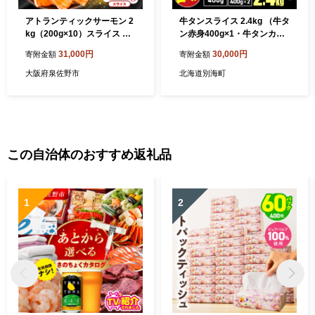
アトランティックサーモン 2
牛タンスライス 2.4kg （牛タ
kg（200g×10）スライス 小
ン赤身400g×1・牛タンカル
分け 030D135
ビ食べ比べ400g×2 合計1.2k
31,000円
30,000円
寄附金額
寄附金額
g×2箱）
大阪府泉佐野市
北海道別海町
この自治体のおすすめ返礼品
1
2