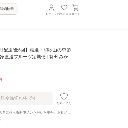
詳細検索
ログイン
お気に入り
カート
方
月配送/全6回】厳選・和歌山の季節
農家直送フルーツ定期便 | 有田 みかん
ジ 八朔 せとか ポンカン セミノール
いよかん 不知火 ※北海道・沖縄・
送不可
円
お気に入り
の自治体へ寄附申込いただいた場合、返礼品は
ん。