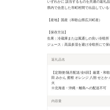
いずれかに 該当するものを共通の返礼
県内で合意した市町村間で出品している
【産地】国産（和歌山県広川町産）
【保存方法】
生果：冷蔵庫または風通しの良い冷暗所
ジュース：高温多湿を避け冷暗所にて保
返礼品名
【定期便/隔月配送/全6回】厳選・和歌
田 みかん 蜜柑 オレンジ 八朔 せとか
火

※北海道・沖縄・離島への配送不可
内容量