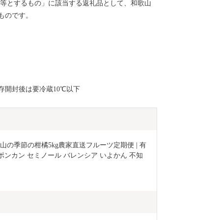
品等とするもの」に該当する返礼品として、和歌山
ものです。
存開封後は要冷蔵10℃以下
山の季節の柑橘5kg農家直送フルーツ定期便 | 有
 ポンカン セミノール バレンシア いよかん 不知