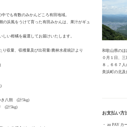
その中でも有数のみかんどころ有田地域。
潮の浜風をうけて育った有田みかんは、果汁がギュ
いしい柑橘を厳選してお届けいたします。
当たり収量、収穫量及び出荷量/農林水産統計より
和歌山県のほ
０月１日、三
g
８，６６７人
美浜町の北及
は太平洋、西
)
ロメートル、
７７平方キロ
八朔 (計5kg)
二番目に狭い
(計5kg)
６．６度と高
お支払い方
３度と温暖で
で、以前から
au PAY