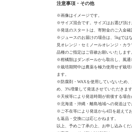
注意事項・その他
※画像はイメージです。
※サイズ混合です。サイズはお選び頂け
※発送のスタートは、寄附金のご入金確
※ジュースのお届けの場合は、5kgではな
見オレンジ・セミノールオレンジ・カラ
品種のご指定はご容赦お願いいたします
※柑橘類はダンボールから取出し、風通
※栽培期間中は農薬を極力使用せず栽培
ます。
※防腐剤・WAXを使用していないため
め、3%増量して発送させていただきま
※天候等により発送時期が前後する場合
※北海道・沖縄・離島地域への発送はで
※ご不在等により発送から4日を超えて
も返品・交換には応じかねます。
以上、予めご了承の上、お申し込みくだ