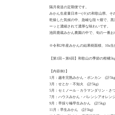
隔月発送の定期便です。
みかん生産量日本一(※)の和歌山県、
乾燥した気候の中、急峻な段々畑で、黒
ーッと濃縮されて濃厚な味わいです。
池田鹿蔵みかん農園の中で、旬の一番お
※令和2年産みかんの結果樹面積、10a
【第1回～第6回】和歌山の季節の柑橘5k
【内容例1】
1月：越冬完熟みかん・ポンカン (計5kg
3月：せとか・不知火 (計5kg)
5月：セミノール・カラマンダリン・さつき
7月：ハウスみかん・バレンシアオレンジ 
9月：早採り極早生みかん (計5kg)
11月：早生みかん (計5kg)