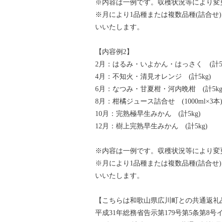
※内容は一例です。収穫状況等により変
※月により1品種または複数品種(詰合せ
いいたします。
【内容例2】
2月：はるみ・いよかん・はっさく (計5k
4月：不知火・清見オレンジ (計5kg)
6月：なつみ・甘夏柑・河内晩柑 (計5kg
8月：柑橘ジュース詰合せ (1000ml×3本
10月：完熟極早生みかん (計5kg)
12月：樹上完熟早生みかん (計5kg)
※内容は一例です。収穫状況等により変
※月により1品種または複数品種(詰合せ
いいたします。
【こちらは和歌山県広川町との共通返礼
平成31年総務省告示第179号第5条第