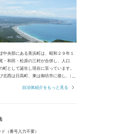
ぼ中央部にある美浜町は、昭和２９年１
尾・和田・松原の三村が合併し、人口
の町として誕生し現在に至っています。
び北西は日高町、東は御坊市に接し、南
は紀伊水道に面しています。 東西約９キ
自治体紹介をもっと見る
南北約２．５キロメートル、面積１２．
メートルの町で、面積では和歌山県下で
町であります。 当地は年間平均気温１
く、最暖月で２７．５度、最寒月で６．
法
すが、年間平均降水量は１，８０９ミリ
台風、水害、高潮などの被害を数多く受
 カード（番号入力不要）