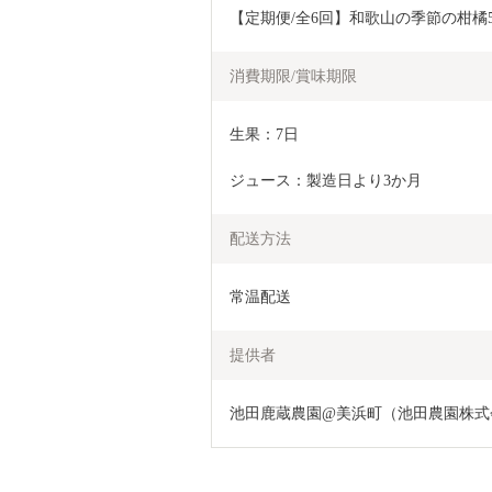
【定期便/全6回】和歌山の季節の柑橘5k
消費期限/賞味期限
生果：7日
ジュース：製造日より3か月
配送方法
常温配送
提供者
池田鹿蔵農園@美浜町（池田農園株式