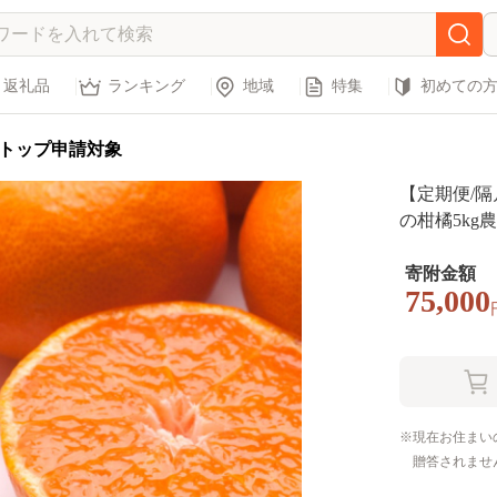
返礼品
ランキング
地域
特集
初めての
トップ申請対象
【定期便/隔
の柑橘5kg
蜜柑 オレン
バレンシア 
寄附金額
75,000
離島への配
現在お住まい
贈答されませ