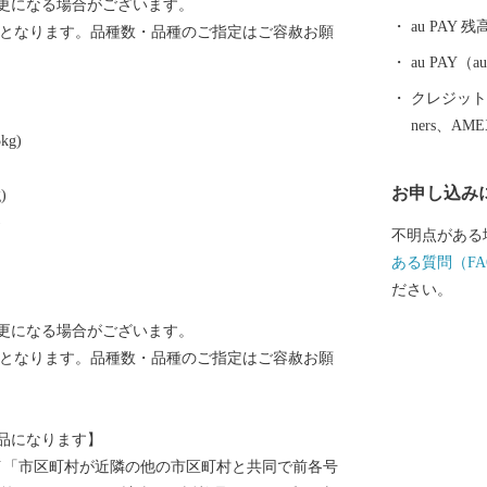
更になる場合がございます。
けています。
au PAY 残
)となります。品種数・品種のご指定はご容赦お願
４．５キロメ
の近畿最大の
au PAY
あります。
クレジットカ
ners、AM
g)
お申し込み
)
)
不明点がある
ある質問（FA
ださい。
更になる場合がございます。
)となります。品種数・品種のご指定はご容赦お願
品になります】
8号イ「市区町村が近隣の他の市区町村と共同で前各号