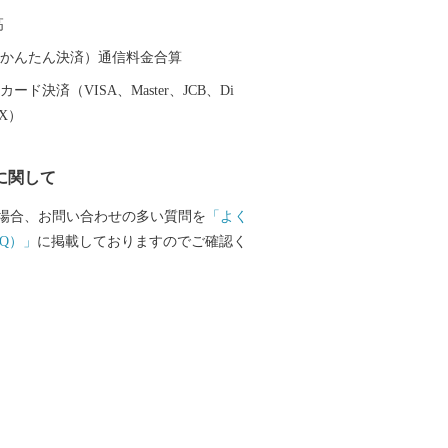
 太平洋に面する砂州海岸には、全長約
高
ートル、幅は広い所で約５００メートル
松林「煙樹ヶ浜（えんじゅがはま）」が
（auかんたん決済）通信料金合算
ード決済（VISA、Master、JCB、Di
EX）
に関して
場合、お問い合わせの多い質問を
「よく
Q）」
に掲載しておりますのでご確認く