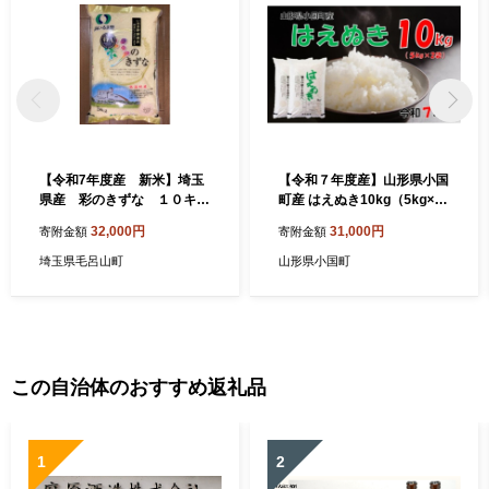
【令和7年度産 新米】埼玉
【令和７年度産】山形県小国
県産 彩のきずな １０キロ
町産 はえぬき10kg（5kg×2
（５キロ×２袋）
袋）
32,000円
31,000円
寄附金額
寄附金額
埼玉県毛呂山町
山形県小国町
この自治体のおすすめ返礼品
1
2