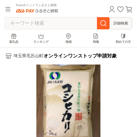
Pontaポイントでふるさと納税
詳細検索
返礼品
ランキング
地域
特集
初めての方
オンラインワンストップ申請対象
埼玉県毛呂山町