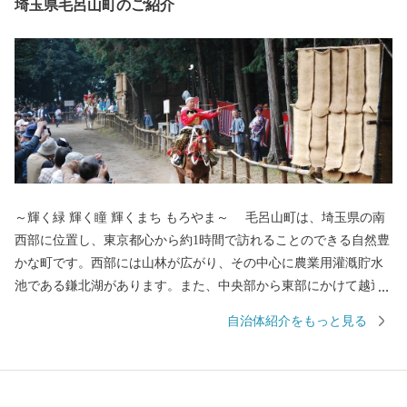
埼玉県毛呂山町のご紹介
～輝く緑 輝く瞳 輝くまち もろやま～ 毛呂山町は、埼玉県の南
西部に位置し、東京都心から約1時間で訪れることのできる自然豊
かな町です。西部には山林が広がり、その中心に農業用灌漑貯水
池である鎌北湖があります。また、中央部から東部にかけて越辺
川や高麗川といった河川が東部に広がる水田地域を形成します。
自治体紹介をもっと見る
平安時代を起源とする「流鏑馬」、日本最古の産地のひとつで
ある「桂木ゆず」、武者小路実篤が築いた「新しき村」、さらに
箕和田湖、ゆずの里オートキャンプ場、宿谷の滝といった歴史、
文化、観光資源に彩られた町です。 返礼品を通じて、毛呂山町