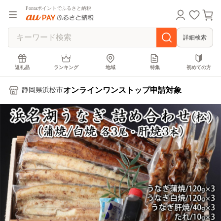
Pontaポイントでふるさと納税
詳細検索
返礼品
ランキング
地域
特集
初めての方
オンラインワンストップ申請対象
静岡県浜松市