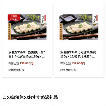
浜名湖マルマ 【定期便・全7
浜名湖マルマ うなぎ白焼(約
回】うなぎ白焼(約130g x 2
130g x 15尾) 浜名湖産うな
尾) 浜名湖産うなぎ 長白焼 国
ぎ 長白焼 国産 ギフト 贈答
136,000円
139,000円
寄附金額
寄附金額
産 ギフト 贈答 土用の丑の日
土用の丑の日 白焼 鰻 うなぎ
白焼 鰻 うなぎ 真空 個包装
真空 個包装 冷凍 浜名湖 グル
静岡県浜松市
静岡県浜松市
冷凍 浜名湖 グルメ 高級 静岡
メ 高級 静岡 浜松市 【配送不
浜松市 【配送不可：離島】
可：離島】
この自治体のおすすめ返礼品