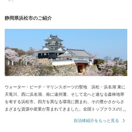
静岡県浜松市のご紹介
ウォーター・ビーチ・マリンスポーツの聖地 浜松・浜名湖 東に
天竜川、西に浜名湖、南に遠州灘、そして北へと連なる森林地帯
を有する浜松市。四方を異なる環境に囲まれ、その豊かさからさ
まざまな資源や産業が育まれてきました。全国トップクラスの日
照時間、温暖な気候、豊富な水源により発展した農業や水産業の
自治体紹介をもっと見る
ほか、楽器やオートバイ、繊維、食品など、ものづくりの街は生
んだ資源や製品には、日本のみならず世界でも認められる逸品が