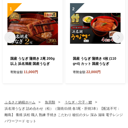
1
2
国産 うなぎ 蒲焼き 2尾 200g
国産 うなぎ 蒲焼き 4枚 (110
以上 浜名湖産 国産うなぎ
g×4) カット 国産うなぎ
11,000円
22,000円
寄附金額
寄附金額
ふるさと納税ホーム
魚貝類
うなぎ・穴子・鱧
浜名湖うなぎ 詰め合わせ（松）（蒲焼/白焼 各3尾・肝焼3本）【配送不可：
離島】 養殖 浜松 職人 熟練 手焼き こだわり 秘伝のタレ 深み 滋味 電子レンジ
パワーフード セット