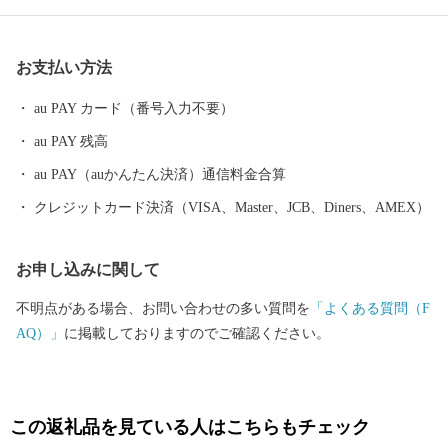
数多く存在します。 また、浜名湖ではクルージングやフィッシン
グはもちろん、ウェイクボードや ウインドサーフィンなどさまざ
お支払い方法
まなウォーター・ビーチ・マリンスポーツを楽しむことができ、
自然と一体化する感動も味わうことができます。
au PAY カード（番号入力不要）
au PAY 残高
au PAY（auかんたん決済）通信料金合算
クレジットカード決済（VISA、Master、JCB、Diners、AMEX）
お申し込みに関して
不明点がある場合、お問い合わせの多い質問を
「よくある質問（F
AQ）」
に掲載しておりますのでご確認ください。
この返礼品を見ている人はこちらもチェック