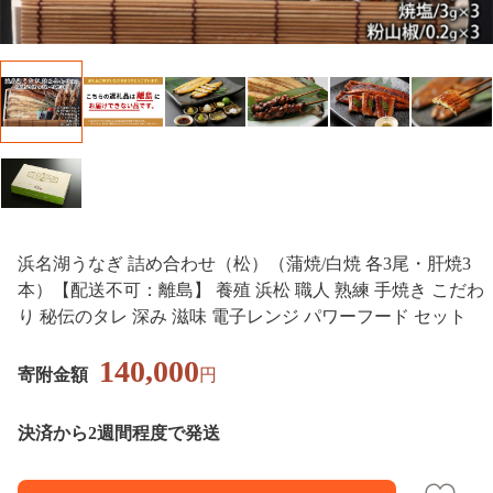
浜名湖うなぎ 詰め合わせ（松）（蒲焼/白焼 各3尾・肝焼3
本）【配送不可：離島】 養殖 浜松 職人 熟練 手焼き こだわ
り 秘伝のタレ 深み 滋味 電子レンジ パワーフード セット
140,000
寄附金額
円
決済から2週間程度で発送