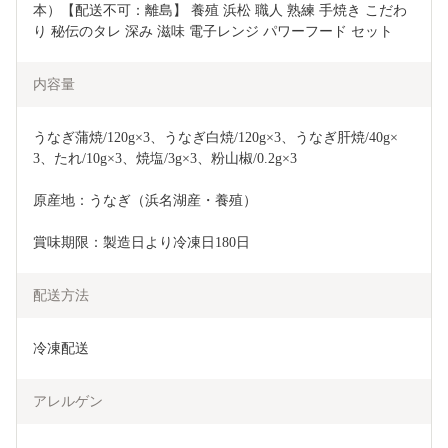
本）【配送不可：離島】 養殖 浜松 職人 熟練 手焼き こだわ
り 秘伝のタレ 深み 滋味 電子レンジ パワーフード セット 
内容量
うなぎ蒲焼/120g×3、うなぎ白焼/120g×3、うなぎ肝焼/40g×
3、たれ/10g×3、焼塩/3g×3、粉山椒/0.2g×3
原産地：うなぎ（浜名湖産・養殖）
賞味期限：製造日より冷凍日180日
配送方法
冷凍配送
アレルゲン