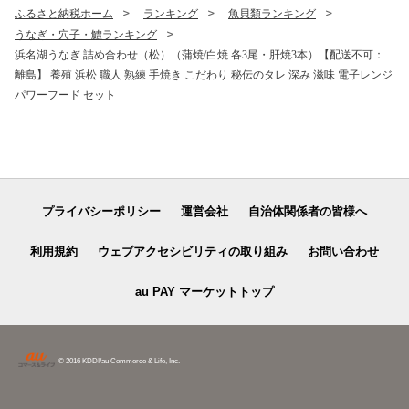
ふるさと納税ホーム
ランキング
魚貝類ランキング
うなぎ・穴子・鱧ランキング
浜名湖うなぎ 詰め合わせ（松）（蒲焼/白焼 各3尾・肝焼3本）【配送不可：
離島】 養殖 浜松 職人 熟練 手焼き こだわり 秘伝のタレ 深み 滋味 電子レンジ
パワーフード セット
プライバシーポリシー
運営会社
自治体関係者の皆様へ
利用規約
ウェブアクセシビリティの取り組み
お問い合わせ
au PAY マーケットトップ
© 2016 KDDI/au Commerce & Life, Inc.