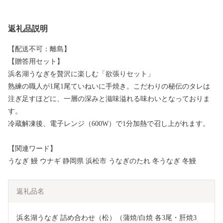
返礼品説明
【配送不可：離島】
【贈答用セット】
浜名湖うなぎを贅沢に楽しむ「欲張りセット」
熟練の職人が1尾1尾ていねいに手焼き。こだわりの秘伝のタレは
注ぎ足すほどに、一層の深みと滋味溢れる味わいとなっておりま
す。
冷蔵解凍後、電子レンジ（600W）で1分加熱で召し上がれます。
【関連ワード】
うなぎ 鰻 ウナギ 静岡県 浜松市 うなぎのたれ 冬うなぎ 冬鰻
返礼品名
浜名湖うなぎ 詰め合わせ（松）（蒲焼/白焼 各3尾・肝焼3