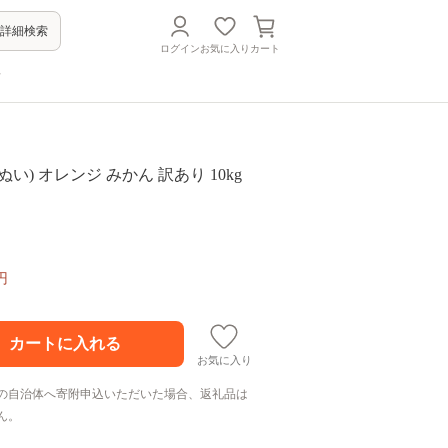
詳細検索
ログイン
お気に入り
カート
方
い) オレンジ みかん 訳あり 10kg
円
お気に入り
の自治体へ寄附申込いただいた場合、返礼品は
ん。