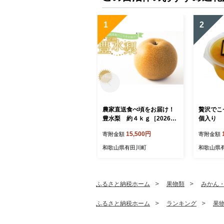
1
2
農家直送食べ頃をお届け！
贅沢でこゼリ
豊水梨 約４ｋｇ［2026年
個入り
8月中旬以降順次発送］
15,500円
寄附金額
寄附金額
和歌山県有田川町
和歌山県
ふるさと納税ホーム
果物類
みかん
ふるさと納税ホーム
ランキング
果