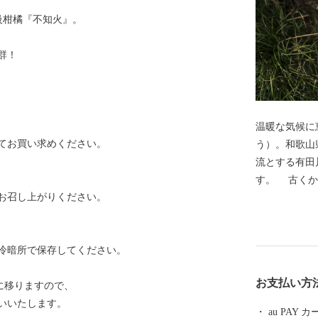
級柑橘『不知火』。
群！
温暖な気候に
てお買い求めください。
う）。和歌山
流とする有田川
す。 古くか
お召し上がりください。
「有田（あり
火などの柑橘
う山椒」の栽
冷暗所で保存してください。
た町です。ま
店されるなど
お支払い方
に移りますので、
ています。是
いいたします。
援をよろしく
au PAY