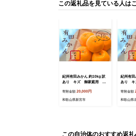
この返礼品を見ている人は
紀州有田みかん 約10kg 訳
紀州有田み
あり キズ 御家庭用 サ
あり キ
イズ混合 【sml110C】
イズ混合【
20,000円
寄附金額
寄附金額
和歌山県新宮市
和歌山県
この自治体のおすすめ返礼