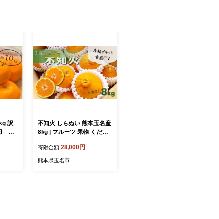
g 訳
不知火 しらぬい 熊本玉名産
用 サ
8kg | フルーツ 果物 くだも
C】
の 柑橘 ミカン みかん オレ
28,000円
寄附金額
ンジ 熊本県 玉名市
熊本県玉名市