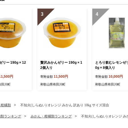
3
4
ー 190g × 12
贅沢みかんゼリー 190g × 1
とろり飲むレモンゼリ
2個入り
0g × 8個入り
11,500円
11,500円
10,000円
寄附金額
寄附金額
有田川町
和歌山県有田川町
和歌山県有田川町
・柑橘類
不知火(しらぬい) オレンジ みかん 訳あり 10kg サイズ混合
物類ランキング
みかん・柑橘類ランキング
不知火(しらぬい) オレンジ みか