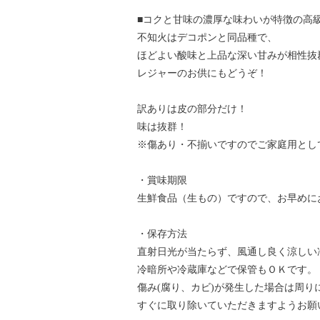
■コクと甘味の濃厚な味わいが特徴の高
不知火はデコポンと同品種で、
ほどよい酸味と上品な深い甘みが相性抜
レジャーのお供にもどうぞ！
訳ありは皮の部分だけ！
味は抜群！
※傷あり・不揃いですのでご家庭用とし
・賞味期限
生鮮食品（生もの）ですので、お早めに
・保存方法
直射日光が当たらず、風通し良く涼しい
冷暗所や冷蔵庫などで保管もＯＫです。
傷み(腐り、カビ)が発生した場合は周り
すぐに取り除いていただきますようお願