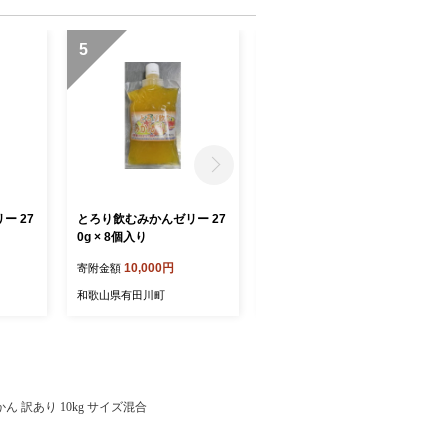
5
6
ー 27
とろり飲むみかんゼリー 27
美脚に導く骨盤ケアシュー
0g × 8個入り
ズyui エナメルブラック
（サイズ21.5cm）
10,000円
44,000円
寄附金額
寄附金額
和歌山県有田川町
和歌山県有田川町
ん 訳あり 10kg サイズ混合