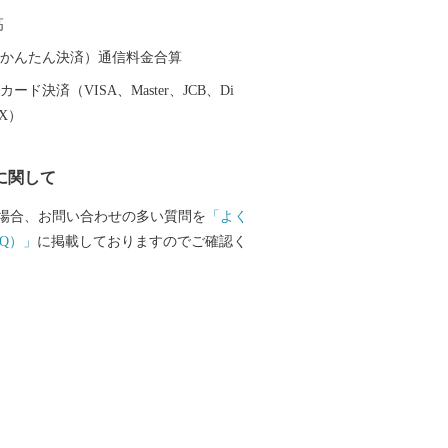
高
（auかんたん決済）通信料金合算
ード決済（VISA、Master、JCB、Di
EX）
に関して
場合、お問い合わせの多い質問を
「よく
Q）」
に掲載しておりますのでご確認く