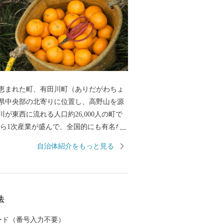
恵まれた町、有田川町（ありだがわちょ
県中央部の北寄りに位置し、高野山を源
が東西に流れる人口約26,000人の町で
ら1次産業が盛んで、全国的にも有名な
だ）みかん」をはじめ、はっさくや不知
自治体紹介をもっと見る
類の生産、日本一の生産量を誇る「ぶど
培が活発に行われるなど、自然に恵まれ
た最近では、個性豊かな飲食店が多く出
若者が住みやすい町として、発展を続け
法
非、ふるさと納税で「有田川町」への応
お願いします。
 カード（番号入力不要）