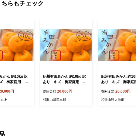
こちらもチェック
かん 約10kg 訳
紀州有田みかん 約10kg 訳
紀州有田みかん 約10k
ズ 御家庭用 サ
あり キズ 御家庭用 サ
あり キズ 御家庭
sml110C】
イズ混合 【sml110C】
イズ混合 【sml110
20,000円
20,000円
20,000円
寄附金額
寄附金額
北山村
和歌山県串本町
和歌山県太地町
品