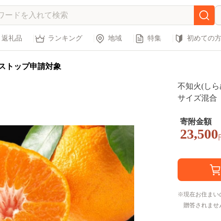
返礼品
ランキング
地域
特集
初めての
ストップ申請対象
不知火(しらぬ
サイズ混合
寄附金額
23,500
現在お住まい
贈答されませ