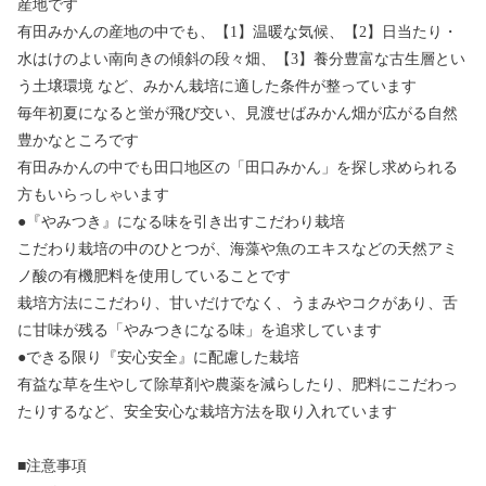
産地です
有田みかんの産地の中でも、【1】温暖な気候、【2】日当たり・
水はけのよい南向きの傾斜の段々畑、【3】養分豊富な古生層とい
う土壌環境 など、みかん栽培に適した条件が整っています
毎年初夏になると蛍が飛び交い、見渡せばみかん畑が広がる自然
豊かなところです
有田みかんの中でも田口地区の「田口みかん」を探し求められる
方もいらっしゃいます
●『やみつき』になる味を引き出すこだわり栽培
こだわり栽培の中のひとつが、海藻や魚のエキスなどの天然アミ
ノ酸の有機肥料を使用していることです
栽培方法にこだわり、甘いだけでなく、うまみやコクがあり、舌
に甘味が残る「やみつきになる味」を追求しています
●できる限り『安心安全』に配慮した栽培
有益な草を生やして除草剤や農薬を減らしたり、肥料にこだわっ
たりするなど、安全安心な栽培方法を取り入れています
■注意事項