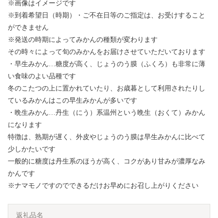
※画像はイメージです
※到着希望日（時期）・ご不在日等のご指定は、お受けすること
ができません
※発送の時期によってみかんの種類が変わります
その時々によって旬のみかんをお届けさせていただいております
・早生みかん…糖度が高く、じょうのう膜（ふくろ）も非常に薄
い食味のよい品種です
冬のこたつの上に置かれていたり、お歳暮として利用されたりし
ているみかんはこの早生みかんが多いです
・晩生みかん…丹生（にう）系温州という晩生（おくて）みかん
になります
特徴は、熟期が遅く、外皮やじょうのう膜は早生みかんに比べて
少しかたいです
一般的に糖度は丹生系のほうが高く、コクがあり甘みが濃厚なみ
かんです
※ナマモノですのでできるだけお早めにお召し上がりください
返礼品名