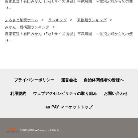
農家直送！有田みかん（5kg Lサイズ 秀品）平武農園 ～蛍飛ぶ町から旬の便
り～
ふるさと納税ホーム
ランキング
果物類ランキング
みかん・柑橘類ランキング
農家直送！有田みかん（5kg Lサイズ 秀品）平武農園 ～蛍飛ぶ町から旬の便
り～
プライバシーポリシー
運営会社
自治体関係者の皆様へ
利用規約
ウェブアクセシビリティの取り組み
お問い合わせ
au PAY マーケットトップ
© 2016 KDDI/au Commerce & Life, Inc.