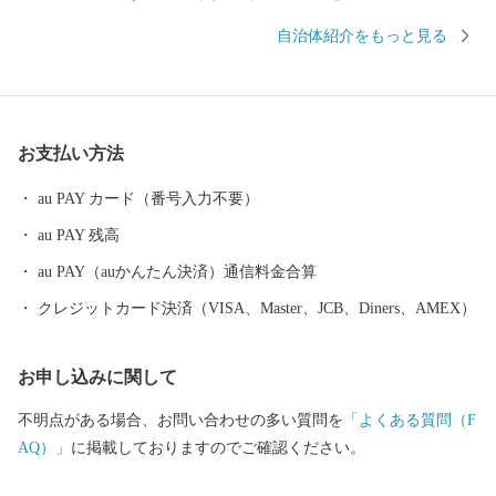
や不知火などの柑橘類の生産、日本一の生産量を誇る「ぶどう山
自治体紹介をもっと見る
椒」の栽培が活発に行われるなど、自然に恵まれた町です。また
最近では、個性豊かな飲食店が多く出店されるなど若者が住みや
すい町として、発展を続けています。是非、ふるさと納税で「有
田川町」への応援をよろしくお願いします。
お支払い方法
au PAY カード（番号入力不要）
au PAY 残高
au PAY（auかんたん決済）通信料金合算
クレジットカード決済（VISA、Master、JCB、Diners、AMEX）
お申し込みに関して
不明点がある場合、お問い合わせの多い質問を
「よくある質問（F
AQ）」
に掲載しておりますのでご確認ください。