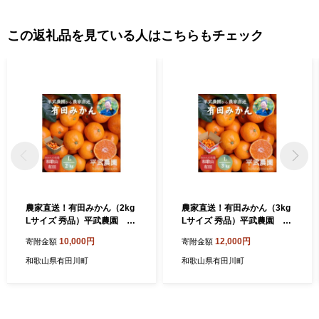
この返礼品を見ている人はこちらもチェック
農家直送！有田みかん（2kg
農家直送！有田みかん（3kg
Lサイズ 秀品）平武農園 ～
Lサイズ 秀品）平武農園 ～
蛍飛ぶ町から旬の便り～
蛍飛ぶ町から旬の便り～
10,000円
12,000円
寄附金額
寄附金額
和歌山県有田川町
和歌山県有田川町