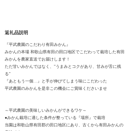
返礼品説明
『平武農園のこだわり有田みかん』
みかんの本場 和歌山県有田の田口地区でこだわって栽培した有田
みかんを農家直送でお届けします！
ただ甘いみかんではなく、”うまみとコクがあり、甘みが舌に残
る”
『あともう一個…』と手が伸びてしまう味にこだわった
平武農園のみかんを是非この機会にご賞味くださいませ
～平武農園の美味しいみかんができるワケ～
●みかん栽培に適した条件が整っている『場所』で栽培
当園は和歌山県有田郡の田口地区にあり、古くから有田みかんの