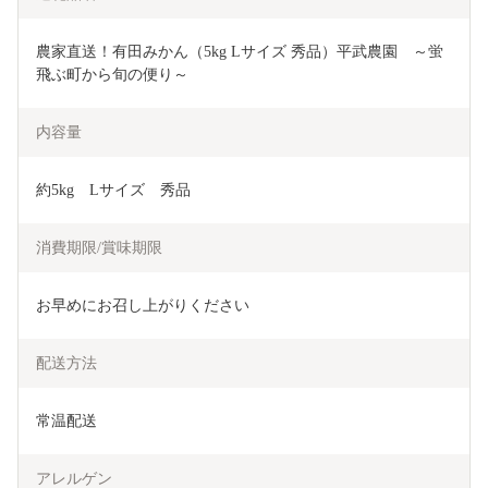
農家直送！有田みかん（5kg Lサイズ 秀品）平武農園　～蛍
飛ぶ町から旬の便り～
内容量
約5kg　Lサイズ　秀品
消費期限/賞味期限
お早めにお召し上がりください
配送方法
常温配送
アレルゲン