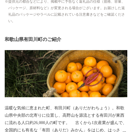
提供元の都合などにより、掲載中に予告なく返礼品の仕様（規格、容量、
パッケージ、原材料など）が変更される場合がございます。お届けした返
礼品のパッケージやラベルに記載されている注意書きなどをご確認くださ
い。
和歌山県有田川町のご紹介
温暖な気候に恵まれた町、有田川町（ありだがわちょう）。和歌
山県中央部の北寄りに位置し、高野山を源流とする有田川が東西
に流れる人口約26,000人の町です。 古くから1次産業が盛んで、
全国的にも有名な「有田（ありだ）みかん」をはじめ、はっさく