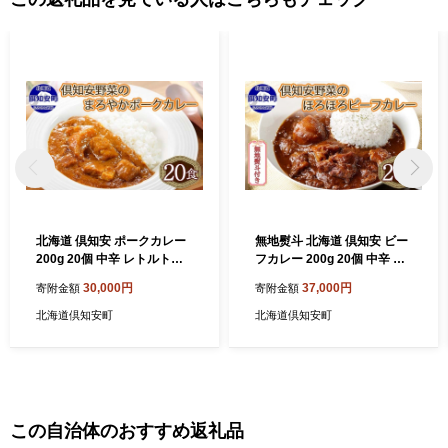
北海道 倶知安 ポークカレー
無地熨斗 北海道 倶知安 ビー
200g 20個 中辛 レトルト食
フカレー 200g 20個 中辛 レ
品 加工品 時短 豚肉 野菜 じ
トルト 食品 加工品 時短 牛肉
30,000円
37,000円
寄附金額
寄附金額
ゃがいも お取り寄せ グルメ
野菜 じゃがいも お取り寄せ
詰め合わせ 【お肉・豚肉・
【お肉・牛肉・加工食品・惣
北海道倶知安町
北海道倶知安町
加工食品】
菜】
この自治体のおすすめ返礼品