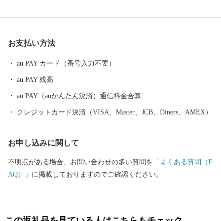
す。豊富な羊蹄山の伏流水を利用し、じゃがいもやメロン、アス
パラガスなどの農業も盛んです。 「スキーの町宣言」をした倶知
安町は、「東洋のサンモリッツ」とも呼ばれるスキーの聖地で、
お支払い方法
冬になると日本だけではなく世界各国から多くのスキーヤーやス
ノーボーダーが、上質なパウダースノーを楽しみに訪れます。
au PAY カード（番号入力不要）
au PAY 残高
au PAY（auかんたん決済）通信料金合算
クレジットカード決済（VISA、Master、JCB、Diners、AMEX）
お申し込みに関して
不明点がある場合、お問い合わせの多い質問を
「よくある質問（F
AQ）」
に掲載しておりますのでご確認ください。
この返礼品を見ている人はこちらもチェック