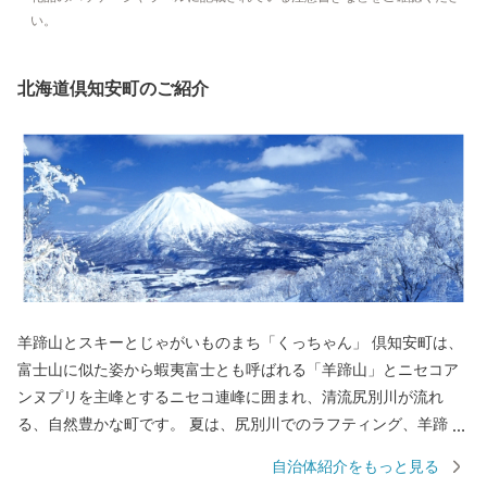
い。
北海道倶知安町のご紹介
羊蹄山とスキーとじゃがいものまち「くっちゃん」 倶知安町は、
富士山に似た姿から蝦夷富士とも呼ばれる「羊蹄山」とニセコア
ンヌプリを主峰とするニセコ連峰に囲まれ、清流尻別川が流れ
る、自然豊かな町です。 夏は、尻別川でのラフティング、羊蹄山
麓でのサイクリング、登山、ゴルフなどのアウトドアスポーツの
自治体紹介をもっと見る
人気が高く、近年は夏を涼しく過ごす長期滞在者も増えていま