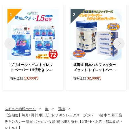
1
2
プリオール・ピコ トイレッ
北海道 日本ハムファイター
ト ペーパー 1.5倍巻き シン
ズセット トイレットペーパ
グル 90m 12ロール 6パック
ー ダブル 30m 96ロール テ
13,000円
32,000円
寄附金額
寄附金額
日本製 まとめ買い リサイク
ィッシュペーパー 200組 60
ル 防災 常備品 トイレ トイレ
箱 まとめ買い 日本製 リサイ
ットペーパー 消耗品 日用品
クル 防災 常備品 消耗品 生活
備蓄 送料無料 北海道 倶知安
必需品 備蓄 ペーパー 日ハム
町 倶知安町
ファイターズ 倶知安町
ふるさと納税ホーム
肉
鶏肉
【定期便】毎月1回 計3回 倶知安 チキンレッグスープカレー 3個 中辛 加工品
チキンカレー 野菜 じゃがいも 鳥 鶏 お取り寄せ【定期便・お肉・加工食品・
レトルト】