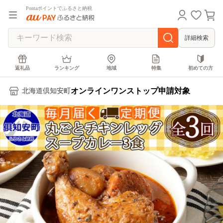
Pontaポイントでふるさと納税
詳細検索
返礼品
ランキング
地域
特集
初めての方
オンラインワンストップ申請対象
北海道倶知安町