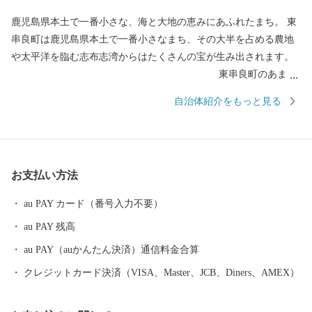
鹿児島県本土で一番小さな、海と大地の恵みにあふれたまち。 東
串良町は鹿児島県本土で一番小さなまち、その大半を占める農地
や太平洋を臨む志布志湾からはたくさんの宝が生み出されます。
東串良町のあまり
知られていないものすごい話 ・ピーマンの面積あたり収量が日本
自治体紹介をもっと見る
一 小さいまちですので、作付面積こそ全国６位ですが、収穫量は
全国３位。作付面積あたりに換算すると圧倒的な数値を誇りま
す。きっと知らないうちに皆様の食卓にもあがっているはずで
す。収穫時期が終わる6月上旬にはイベントとしてピーマン狩りが
お支払い方法
開催され、たくさんの来場者でにぎわいます。 ・目
立っていないけど畜産業の圧倒的成績 ２０１７年に宮城県で開催
au PAY カード（番号入力不要）
された、５年に１度開催される和牛の品評会（全国和牛能力共進
au PAY 残高
会 通称：和牛のオリンピック）。出品頭数全５１３頭のうち総
合優勝を果たした鹿児島県からは２９頭が出品、そのうち小さな
au PAY（auかんたん決済）通信料金合算
小さな東串良町からは５頭が出品されていました。地区大会、県
クレジットカード決済（VISA、Master、JCB、Diners、AMEX）
大会の厳しい審査を通過し、総合優勝に貢献しました。日本国土
の0.007％の面積の東串良町から約1％が選出される快挙でした。