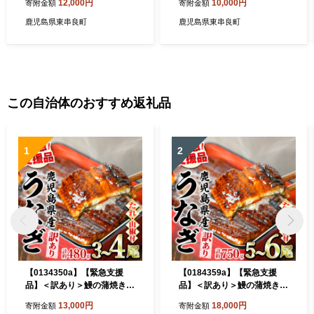
12,000円
10,000円
寄附金額
寄附金額
焼き たれ 鹿児島 ふるさと 人
g・タレ、山椒付) うなぎ 高
気【アクアおおすみ】
級 ウナギ 鰻 国産 蒲焼 蒲焼
鹿児島県東串良町
鹿児島県東串良町
き たれ 鹿児島 ふるさと 人気
【アクアおおすみ】
この自治体のおすすめ返礼品
1
2
【0134350a】【緊急支援
【0184359a】【緊急支援
品】＜訳あり＞鰻の蒲焼き
品】＜訳あり＞鰻の蒲焼き
(無頭)(3～4尾・計約480g・
(無頭)(5～6尾・計約750g・
13,000円
18,000円
寄附金額
寄附金額
タレ、山椒付) うなぎ ウナギ
タレ、山椒付) うなぎ ウナギ