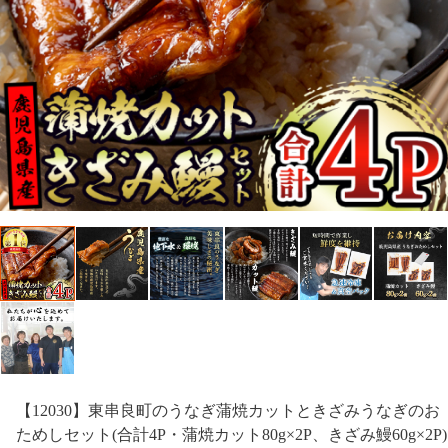
【12030】東串良町のうなぎ蒲焼カットときざみうなぎのお
ためしセット(合計4P・蒲焼カット80g×2P、きざみ鰻60g×2P)