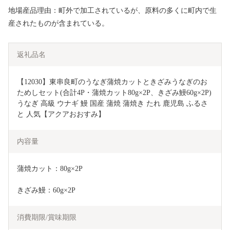
地場産品理由：町外で加工されているが、原料の多くに町内で生
産されたものが含まれている。
返礼品名
【12030】東串良町のうなぎ蒲焼カットときざみうなぎのお
ためしセット(合計4P・蒲焼カット80g×2P、きざみ鰻60g×2P)
うなぎ 高級 ウナギ 鰻 国産 蒲焼 蒲焼き たれ 鹿児島 ふるさ
と 人気【アクアおおすみ】
内容量
蒲焼カット：80g×2P
きざみ鰻：60g×2P
消費期限/賞味期限