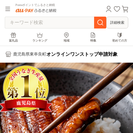
Pontaポイントでふるさと納税
詳細検索
返礼品
ランキング
地域
特集
初めての方
オンラインワンストップ申請対象
鹿児島県東串良町