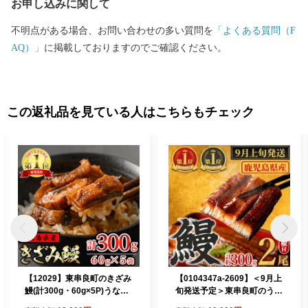
お申し込みに関して
・内水面漁業のすごさ 鹿児島県は養殖鰻の出荷量日本
一。その中でも東串良町含む大隅半島は養鰻がさかんです。シラ
不明点がある場合、お問い合わせの多い質問を
「よくある質問（F
ス台地によってろ過された天然地下水をふんだんに使って育てた
AQ）」
に掲載しておりますのでご確認ください。
鰻は言わずもがな大人気！ふわふわの触感と甘めのタレは大満足
まちがいなし。 ・季節限定だけど大人
気の果物 ハウス栽培がさかんな東串良町。果物ではメロン、スイ
カ、マンゴーなど手にした方が笑顔になる果物がたくさんありま
この返礼品を見ている人はこちらもチェック
す。どの作物も長年の経験を持つ農家さんが丁寧に育てた絶品の
ものばかり。
【12029】東串良町のきざみ
【0104347a-2609】＜9月上
鰻(計300g・60g×5P)うなぎ
旬発送予定＞東串良町のうな
高級 ウナギ 鰻 国産 蒲焼 蒲
ぎ蒲焼(無頭)(2尾・計約300