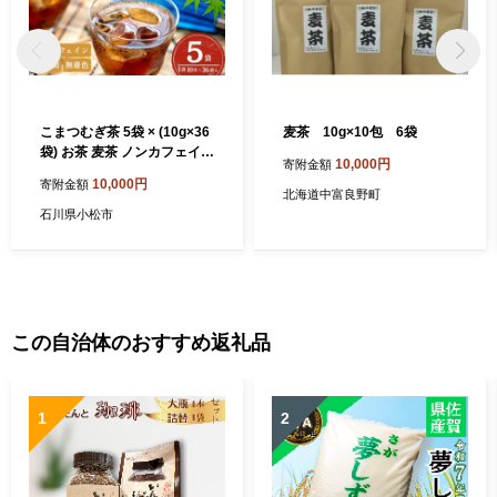
こまつむぎ茶 5袋 × (10g×36
麦茶 10g×10包 6袋
袋) お茶 麦茶 ノンカフェイン
10,000円
寄附金額
| 石川県 小松市 JAあぐり
10,000円
寄附金額
北海道中富良野町
石川県小松市
この自治体のおすすめ返礼品
1
2