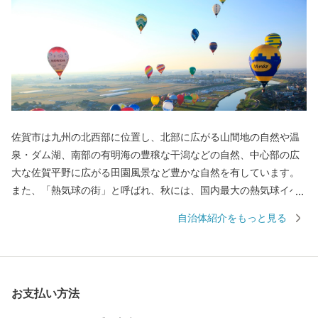
佐賀市は九州の北西部に位置し、北部に広がる山間地の自然や温
泉・ダム湖、南部の有明海の豊穣な干潟などの自然、中心部の広
大な佐賀平野に広がる田園風景など豊かな自然を有しています。
また、「熱気球の街」と呼ばれ、秋には、国内最大の熱気球イベ
ント「佐賀インターナショナルバルーンフェスタ」を開催し、沢
自治体紹介をもっと見る
山の熱気球が広大な佐賀平野を彩ります。 平成27年5月には、渡
り鳥のシギ・チドリ類飛来数日本一を誇り、紅葉する塩生生物
「シチメンソウ」が自生する「東よか干潟」が、ラムサール条約
湿地に登録されました。 日本初の実用蒸気船「凌風丸」が造られ
お支払い方法
た世界文化遺産「三重津海軍所跡」をはじめ、幕末維新の歴史遺
産も見どころの1つです。