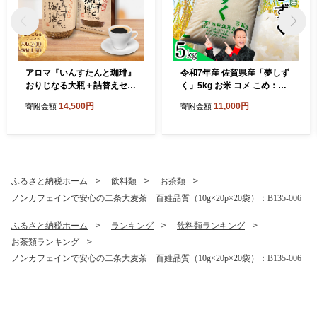
アロマ『いんすたんと珈琲』
令和7年産 佐賀県産「夢しず
おりじなる大瓶＋詰替えセッ
く」5kg お米 コメ こめ：B1
ト インスタントコーヒー 珈
10-064
14,500円
11,000円
寄附金額
寄附金額
琲 飲料 アロマ珈琲 佐賀県 佐
賀市 三瀬村：B145-024
ふるさと納税ホーム
飲料類
お茶類
ノンカフェインで安心の二条大麦茶 百姓品質（10g×20p×20袋）：B135-006
ふるさと納税ホーム
ランキング
飲料類ランキング
お茶類ランキング
ノンカフェインで安心の二条大麦茶 百姓品質（10g×20p×20袋）：B135-006