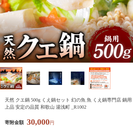
天然 クエ鍋 500g くえ鍋セット 幻の魚 魚 くえ鍋専門店 鍋用
上品 安定の品質 和歌山 湯浅町 _R1002
30,000
寄附金額
円