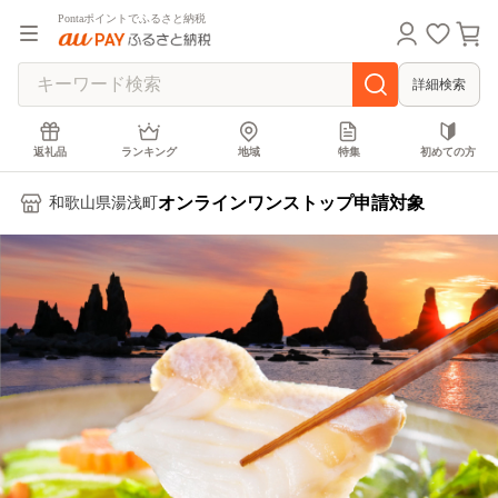
Pontaポイントでふるさと納税
詳細検索
返礼品
ランキング
地域
特集
初めての方
オンラインワンストップ申請対象
和歌山県湯浅町