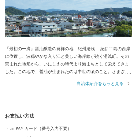
『最初の一滴』醤油醸造の発祥の地 紀州湯浅 紀伊半島の西岸
に位置し、波穏やかな入り江と美しい海岸線が続く湯浅町。その
恵まれた地形から、いにしえの時代より港まちとして栄えてきま
した。この地で、醤油が生まれたのは中世の頃のこと。さまざま
な商業や文化がして賑わう町なかで、「金山寺味噌」製造の過程
自治体紹介をもっと見る
に注目した職人の創意から、和食の味の決め手である醤油づくり
が始まりました。醤油の醸造に関わった蔵や建物が残る町並みは
「重要伝統的建造物群保存地区」に選定され、２０１７年には醤
油醸造の歴史と伝統が息づく町として「日本遺産」に認定され,食
お支払い方法
が伝統として受け継がれている「美味しい日本遺産」ともいえる
町なかを歩いていると、今も昔も変わらない醤油づくりの香りを
au PAY カード（番号入力不要）
感じられます。