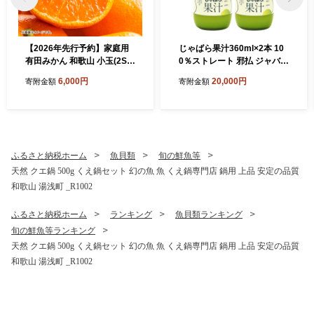
【2026年先行予約】家庭用
じゃばら果汁360ml×2本 10
有田みかん 和歌山 小玉(2S,3
0％ストレート 邪払 ジャバラ
Sサイズ混合) 約2kg_DZ622
じゃばら 果汁 北山村 / 紀伊
6,000円
20,000円
寄附金額
寄附金額
0
国屋文左衛門本舗_V7159
ふるさと納税ホーム
魚貝類
旬の鮮魚等
天然 クエ鍋 500g くえ鍋セット 幻の魚 魚 くえ鍋専門店 鍋用 上品 安定の品質
和歌山 湯浅町 _R1002
ふるさと納税ホーム
ランキング
魚貝類ランキング
旬の鮮魚等ランキング
天然 クエ鍋 500g くえ鍋セット 幻の魚 魚 くえ鍋専門店 鍋用 上品 安定の品質
和歌山 湯浅町 _R1002