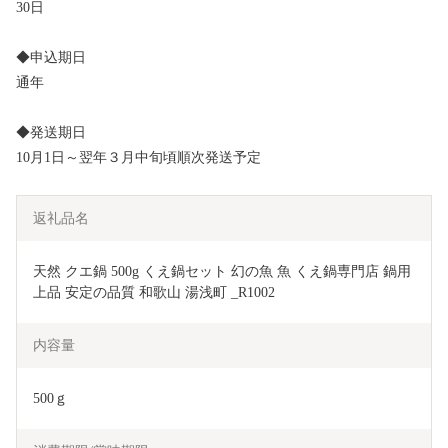
30日
◆申込期日
通年
◆発送期日
10月1日～翌年３月中旬頃順次発送予定
返礼品名
天然 クエ鍋 500g くえ鍋セット 幻の魚 魚 くえ鍋専門店 鍋用 
上品 安定の品質 和歌山 湯浅町 _R1002
内容量
500ｇ