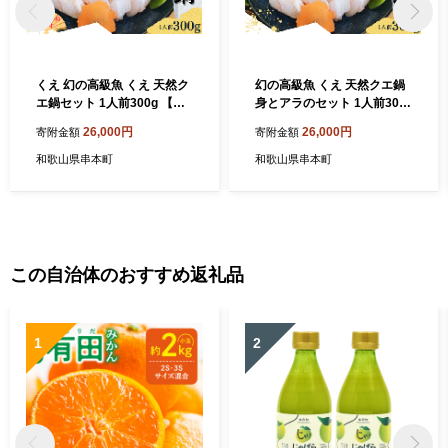
くえ 幻の高級魚 くえ 天然ク
幻の高級魚 くえ 天然クエ鍋
エ鍋セット 1人前300g 【個
身とアラのセット 1人前300
体10kg未満】【1ヶ月以内に
g 【個体10kg未満】【1ヶ月
26,000円
26,000円
寄附金額
寄附金額
順次発送】 / クエ クエ鍋 天
以内に順次発送】 / クエ クエ
然 魚 魚貝 海鮮 【tcr008
鍋 天然 魚 魚貝 海鮮 【tcr0
和歌山県串本町
和歌山県串本町
C】
08C】
この自治体のおすすめ返礼品
1
2