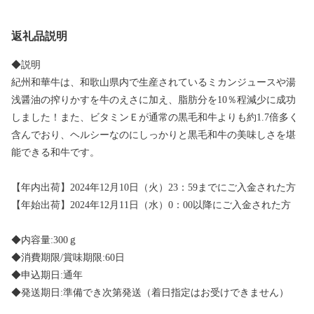
返礼品説明
◆説明
紀州和華牛は、和歌山県内で生産されているミカンジュースや湯
浅醤油の搾りかすを牛のえさに加え、脂肪分を10％程減少に成功
しました！また、ビタミンＥが通常の黒毛和牛よりも約1.7倍多く
含んでおり、ヘルシーなのにしっかりと黒毛和牛の美味しさを堪
能できる和牛です。
【年内出荷】2024年12月10日（火）23：59までにご入金された方
【年始出荷】2024年12月11日（水）0：00以降にご入金された方
◆内容量:300ｇ
◆消費期限/賞味期限:60日
◆申込期日:通年
◆発送期日:準備でき次第発送（着日指定はお受けできません）