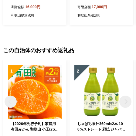
16,000円
17,000円
寄附金額
寄附金額
和歌山県湯浅町
和歌山県湯浅町
この自治体のおすすめ返礼品
1
2
【2026年先行予約】家庭用
じゃばら果汁360ml×2本 10
有田みかん 和歌山 小玉(2S,3
0％ストレート 邪払 ジャバラ
Sサイズ混合) 約2kg_DZ622
じゃばら 果汁 北山村 / 紀伊