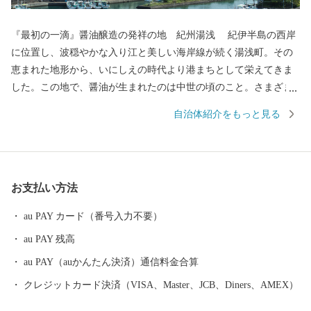
『最初の一滴』醤油醸造の発祥の地 紀州湯浅 紀伊半島の西岸
に位置し、波穏やかな入り江と美しい海岸線が続く湯浅町。その
恵まれた地形から、いにしえの時代より港まちとして栄えてきま
した。この地で、醤油が生まれたのは中世の頃のこと。さまざま
な商業や文化がして賑わう町なかで、「金山寺味噌」製造の過程
自治体紹介をもっと見る
に注目した職人の創意から、和食の味の決め手である醤油づくり
が始まりました。醤油の醸造に関わった蔵や建物が残る町並みは
「重要伝統的建造物群保存地区」に選定され、２０１７年には醤
油醸造の歴史と伝統が息づく町として「日本遺産」に認定され,食
お支払い方法
が伝統として受け継がれている「美味しい日本遺産」ともいえる
町なかを歩いていると、今も昔も変わらない醤油づくりの香りを
au PAY カード（番号入力不要）
感じられます。
au PAY 残高
au PAY（auかんたん決済）通信料金合算
クレジットカード決済（VISA、Master、JCB、Diners、AMEX）