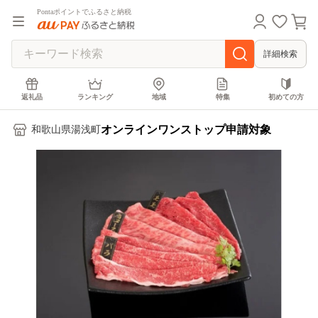
Pontaポイントでふるさと納税
詳細検索
返礼品
ランキング
地域
特集
初めての方
オンラインワンストップ申請対象
和歌山県湯浅町