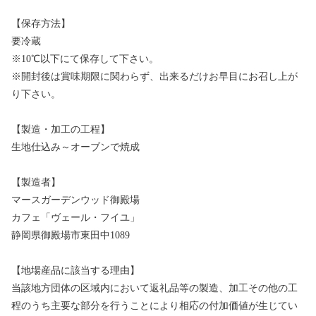
【保存方法】
要冷蔵
※10℃以下にて保存して下さい。
※開封後は賞味期限に関わらず、出来るだけお早目にお召し上が
り下さい。
【製造・加工の工程】
生地仕込み～オーブンで焼成
【製造者】
マースガーデンウッド御殿場
カフェ「ヴェール・フイユ」
静岡県御殿場市東田中1089
【地場産品に該当する理由】
当該地方団体の区域内において返礼品等の製造、加工その他の工
程のうち主要な部分を行うことにより相応の付加価値が生じてい