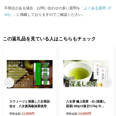
不明点がある場合、お問い合わせの多い質問を
「よくある質問（F
AQ）」
に掲載しておりますのでご確認ください。
この返礼品を見ている人はこちらもチェック
スウィーツと深蒸し八女茶詰
八女茶 極上煎茶・白 (深蒸し
合せ 八女産高級抹茶使用
煎茶) 88g×2袋 計176g ※配
送不可：北海道、沖縄、離島
11,000円
14,000円
寄附金額
寄附金額