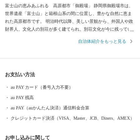
富士山の恵みあふれる 高原都市「御殿場」 静岡県御殿場市は、
世界遺産「富士山」と箱根山系の間に位置し、豊かな自然に恵ま
れた高原都市です。 明治時代以降、美しい景観から、外国人や政
財界人、文化人の別荘が多く建てられ、別荘文化が今に残ってい
ます。また、富士山の雨や雪どけ水が長い年月をかけ自然に濾過
自治体紹介をもっと見る
され湧き出る美味しい水や高原の気候が、豊かな実りや産品を生
み出しています。御殿場市は、美しい景観を大切にしながら、都
市と自然が調和し、市民と来訪者が豊かな時間を実感することが
できるまちの実現を進めています。 地域資源や新エネルギーの活
お支払い方法
用など環境負荷の低減による「エコ・ガーデンシティ」に向けた
取り組みや地域全体で子どもたちを守り育てる子育て支援、交通
au PAY カード（番号入力不要）
の利便性を生かした観光振興にも力を入れています。
au PAY 残高
au PAY（auかんたん決済）通信料金合算
クレジットカード決済（VISA、Master、JCB、Diners、AMEX）
お申し込みに関して