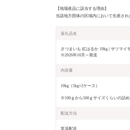
【地場産品に該当する理由】
当該地方団体の区域内において生産され
返礼品名
さつまいも 紅はるか 10kg | サツマ
※2026年10月～発送
内容量
10kg（5kg×2ケース）
※100ｇから500ｇサイズくらいの
配送方法
常温配送