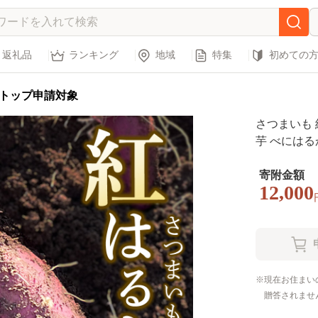
返礼品
ランキング
地域
特集
初めての
トップ申請対象
さつまいも 紅
芋 べにはるか
月～発送
寄附金額
12,000
現在お住まい
贈答されませ