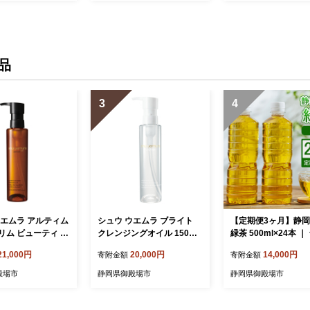
品
3
4
ウエムラ アルティム
シュウ ウエムラ ブライト
【定期便3ヶ月】静
リム ビューティ ク
クレンジングオイル 150ml |
緑茶 500ml×24本 
 オイルn 150ml
ロレアル クレンジング クレ
レス ペットボトル お
21,000円
20,000円
14,000円
寄附金額
寄附金額
アル クレンジング
ンジングオイル スキンケア
料 ※沖縄・離島への
ングオイル スキン
メイク落とし 化粧品
可
殿場市
静岡県御殿場市
静岡県御殿場市
イク落とし 化粧品
ャルトリートメン
ル LANCOME