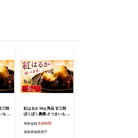
 甘三郎
紅はるか 5kg 秀品 甘三郎
いも サ
ぽくぽく農園 さつまいも サ
さつま
ツマイモ 熟成 生芋 さつま
9,000円
寄附金額
野菜 長
芋 やきいも 芋 イモ 野菜 長
農家直
期熟成 デザート 旬 農家直
徳島県徳島県庁
送 徳島県