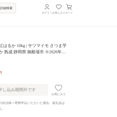
詳細検索
ログイン
お気に入り
カート
方
はるか 10kg | サツマイモ さつま芋
 熟成 静岡県 御殿場市 ※2026年10
円
お気に入り
の自治体へ寄附申込いただいた場合、返礼品は
ん。