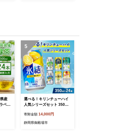
5
6
岡県産
選べる！キリンチューハイ
網巻き手ごねハンバーグセ
｜ ラベル
人気シリーズセット 350ml
ット（8個入り）◇ ｜ 黒毛
茶 飲
×24本 ※必ず6種類お選びい
和牛 A5 牛肉 豚肉 冷凍 個包
14,000円
12,000円
寄附金額
寄附金額
配送不
ただき備考欄へご明記くだ
装 小分け 晩ご飯 夜ご飯 お
さい△【チューハイ 缶チュ
かず お惣菜 お弁当 一品料
静岡県御殿場市
静岡県御殿場市
ーハイ 酎ハイ お酒 詰め合
理 時短 簡単 簡単調理 特製
わせ アソート 飲み比べ 氷
グルメ お取り寄せグルメ ※
結 ストロング 無糖 本搾り
離島への配送不可