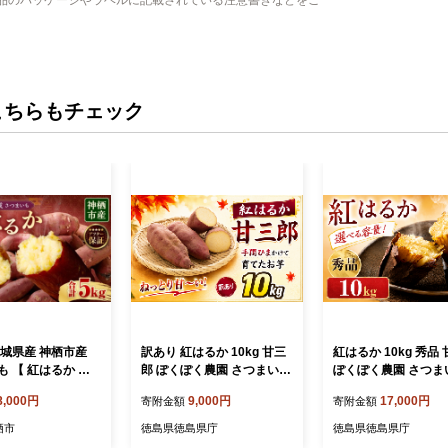
こちらもチェック
茨城県産 神栖市産
訳あり 紅はるか 10kg 甘三
紅はるか 10kg 秀品
 【 紅はるか 】
郎 ぽくぽく農園 さつまいも
ぽくぽく農園 さつま
芋 いも サツマイモ
サツマイモ 熟成 生芋 さつ
ツマイモ 熟成 生芋 
8,000円
9,000円
17,000円
寄附金額
寄附金額
い 国産
ま芋 やきいも 芋 イモ 野菜
芋 やきいも 芋 イモ 
長期熟成 デザート 旬 農家
期熟成 デザート 旬 
栖市
徳島県徳島県庁
徳島県徳島県庁
直送 徳島県
送 徳島県