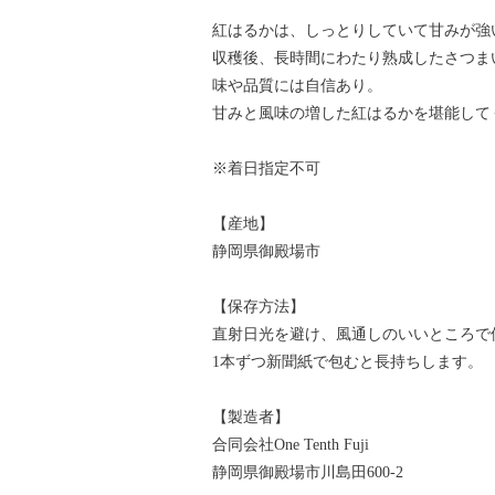
紅はるかは、しっとりしていて甘みが強
収穫後、長時間にわたり熟成したさつま
味や品質には自信あり。
甘みと風味の増した紅はるかを堪能して
※着日指定不可
【産地】
静岡県御殿場市
【保存方法】
直射日光を避け、風通しのいいところで
1本ずつ新聞紙で包むと長持ちします。
【製造者】
合同会社One Tenth Fuji
静岡県御殿場市川島田600-2