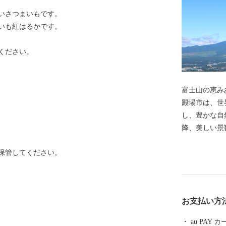
いさつまいもです。
いも紅はるかです。
ください。
富士山の恵みあ
殿場市は、世
し、豊かな自
降、美しい景
荘が多く建て
保管してください。
た、富士山の
過され湧き出
りや産品を生
観を大切にし
お支払い方
訪者が豊かな
を進めていま
au PAY