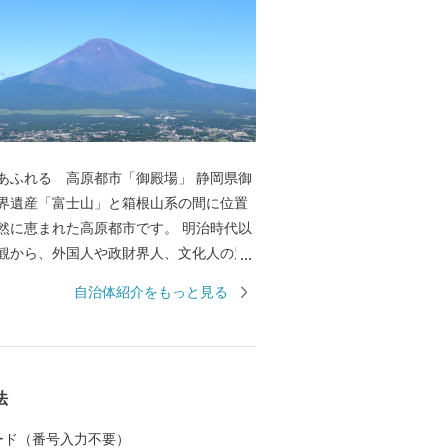
ふれる 高原都市「御殿場」 静岡県御
界遺産「富士山」と箱根山系の間に位置
然に恵まれた高原都市です。 明治時代以
観から、外国人や政財界人、文化人の別
られ、別荘文化が今に残っています。ま
自治体紹介をもっと見る
雨や雪どけ水が長い年月をかけ自然に濾
る美味しい水や高原の気候が、豊かな実
み出しています。御殿場市は、美しい景
ながら、都市と自然が調和し、市民と来
法
時間を実感することができるまちの実現
す。 地域資源や新エネルギーの活用など
 カード（番号入力不要）