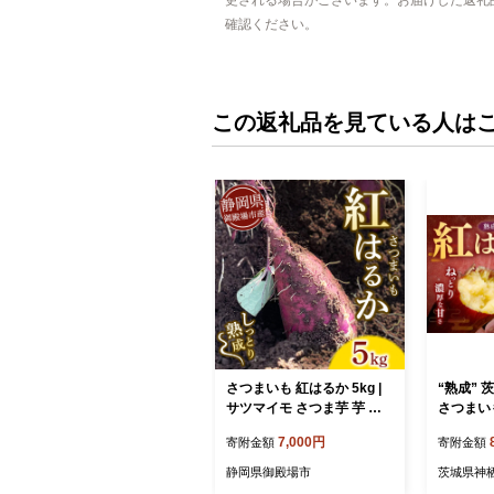
確認ください。
この返礼品を見ている人は
さつまいも 紅はるか 5kg |
“熟成” 
サツマイモ さつま芋 芋 べ
さつまいも
にはるか 熟成 静岡県 御殿
約5kg 
7,000円
寄附金額
寄附金額
場市 ※2026年10月～発送
野菜 やさ
静岡県御殿場市
茨城県神