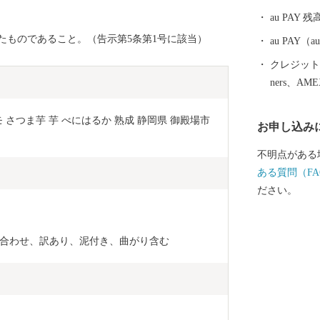
環境負荷の低
au PAY 残
けた取り組み
たものであること。（告示第5条第1号に該当）
育て支援、交
au PAY
入れています
クレジットカ
ners、AM
イモ さつま芋 芋 べにはるか 熟成 静岡県 御殿場市 
お申し込み
不明点がある
ある質問（FA
ださい。
詰め合わせ、訳あり、泥付き、曲がり含む