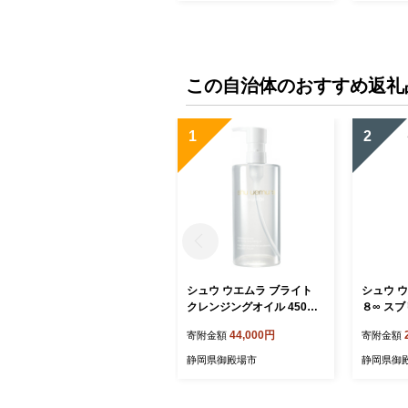
この自治体のおすすめ返礼
1
2
シュウ ウエムラ ブライト
シュウ 
クレンジングオイル 450ml |
８∞ スブ
ロレアル クレンジング クレ
レンジング
44,000円
寄附金額
寄附金額
ンジングオイル スキンケア
｜ ロレ
メイク落とし 化粧品
クレンジ
静岡県御殿場市
静岡県御
ケア メ
フェイシ
ト 椿オイ