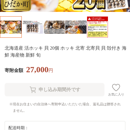
北海道産 活ホッキ 貝 20個 ホッキ 北寄 北寄貝 貝 殻付き 海
鮮 海産物 新鮮 旬
27,000
寄附金額
円
お気に入り
現在お住まいの自治体へ寄附申込いただいた場合、返礼品は贈答され
ません。
配送時期：