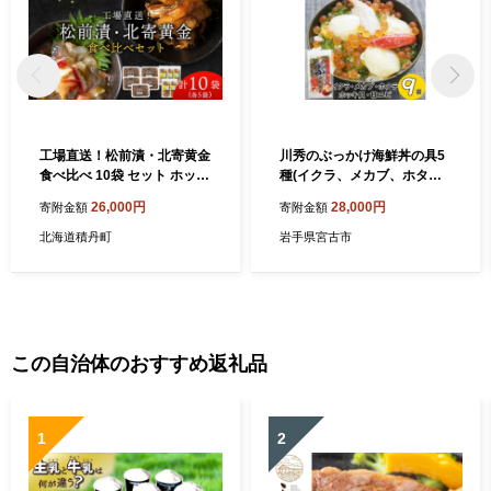
工場直送！松前漬・北寄黄金
川秀のぶっかけ海鮮丼の具5
食べ比べ 10袋 セット ホッキ
種(イクラ、メカブ、ホタ
貝 珍味 魚介 北海道 積丹 ＜
テ、ホッキ貝、甘エビ)100g
26,000円
28,000円
寄附金額
寄附金額
大川商店 ＞
9袋冷凍セット【163683
2】
北海道積丹町
岩手県宮古市
この自治体のおすすめ返礼品
1
2