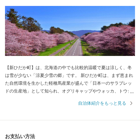
【新ひだか町】は、北海道の中でも比較的温暖で夏は涼しく、冬
は雪が少ない「涼夏少雪の郷」です。 新ひだか町は、まず恵まれ
た自然環境を生かした軽種馬産業が盛んで「日本一のサラブレッ
ドの生産地」として知られ、オグリキャップやウォッカ、トウシ
ョウボーイなどの歴史的名馬を輩出しており「競走馬のふるさ
自治体紹介をもっと見る
と」としての伝統を誇っています。 そして、春には壮大な二十間
道路の桜並木が一斉に花を咲かせ夏には草原を仔馬が無邪気に跳
ね回る北海道らしい景色が広がる町です。 また、古くから昆布の
漁場としても栄え、日高昆布をはじめ、春ウニや鮭などの海産物
お支払い方法
や和牛・ミニトマト・花卉など農産物の生産も盛んです。