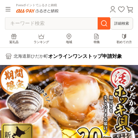
Pontaポイントでふるさと納税
詳細検索
返礼品
ランキング
地域
特集
初めての方
オンラインワンストップ申請対象
北海道新ひだか町