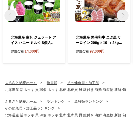
北海道産 生乳 ジェラート ア
北海道産 黒毛和牛 こぶ黒 サ
イス ハニー ミルク 8個入り
ーロイン 200g × 10 （ 2kg
ジェラートセット
） 黒毛 和牛 牛肉 サーロイン
14,000円
97,000円
寄附金額
寄附金額
ステーキ ステーキ ビーフ
ふるさと納税ホーム
魚貝類
その他魚貝・加工品
北海道産 活ホッキ 貝 20個 ホッキ 北寄 北寄貝 貝 殻付き 海鮮 海産物 新鮮 旬
ふるさと納税ホーム
ランキング
魚貝類ランキング
その他魚貝・加工品ランキング
北海道産 活ホッキ 貝 20個 ホッキ 北寄 北寄貝 貝 殻付き 海鮮 海産物 新鮮 旬