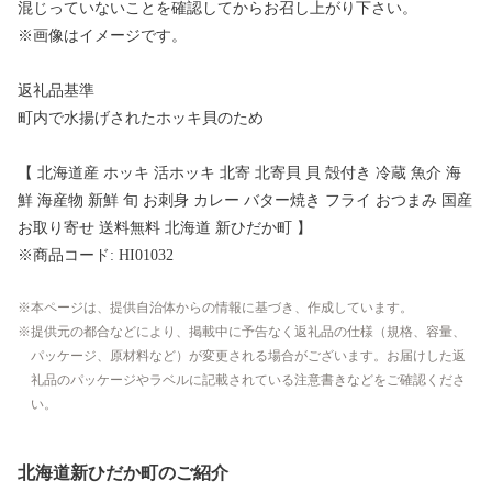
混じっていないことを確認してからお召し上がり下さい。
※画像はイメージです。
返礼品基準
町内で水揚げされたホッキ貝のため
【 北海道産 ホッキ 活ホッキ 北寄 北寄貝 貝 殻付き 冷蔵 魚介 海
鮮 海産物 新鮮 旬 お刺身 カレー バター焼き フライ おつまみ 国産
お取り寄せ 送料無料 北海道 新ひだか町 】
※商品コード: HI01032
本ページは、提供自治体からの情報に基づき、作成しています。
提供元の都合などにより、掲載中に予告なく返礼品の仕様（規格、容量、
パッケージ、原材料など）が変更される場合がございます。お届けした返
礼品のパッケージやラベルに記載されている注意書きなどをご確認くださ
い。
北海道新ひだか町のご紹介