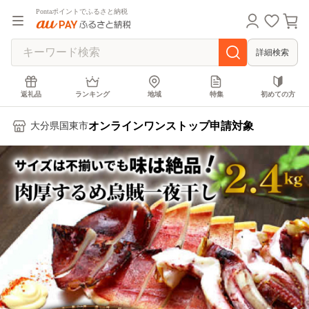
Pontaポイントでふるさと納税
詳細検索
返礼品
ランキング
地域
特集
初めての方
オンラインワンストップ申請対象
大分県国東市