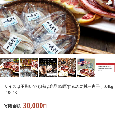
サイズは不揃いでも味は絶品!肉厚するめ烏賊一夜干し2.4kg
_1904R
30,000
寄附金額
円