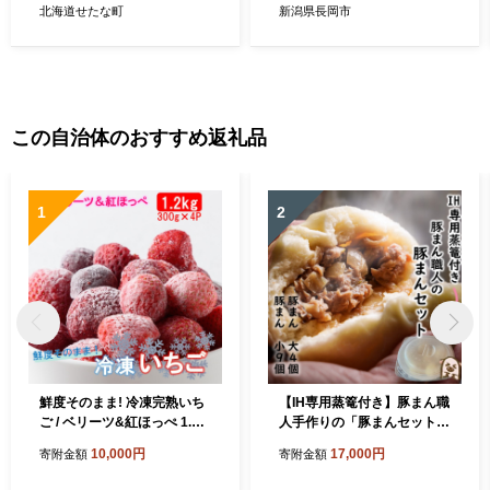
北海道せたな町
新潟県長岡市
この自治体のおすすめ返礼品
1
2
鮮度そのまま! 冷凍完熟いち
【IH専用蒸篭付き】豚まん職
ご / ベリーツ&紅ほっぺ 1.2k
人手作りの「豚まんセット
g (300g×4P)_2418R
大4個 小9個」_2781R
10,000円
17,000円
寄附金額
寄附金額