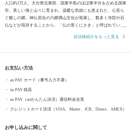
人口約3万人。大分県北東部、国東半島のほぼ東半分を占める国東
市。美しい海と山々に育まれ、温暖な気候にも恵まれた、心安ら
ぐ癒しの郷。神仏習合の六郷満山文化が発展し、数多く寺院や石
仏などが現存することから、「仏の里くにさき」と呼ばれていま
す。そして、やはり一番の自慢は、半島ならではの豊かな自然が
自治体紹介をもっと見る
生み出す、豊富な食材！海の幸・山の幸、あらゆる旬の幸を日々
堪能できます。 【交通アクセス】国東市は大分空港を有し、「大
分県の空の玄関口」と言われています。大分空港から東京（羽
田）までは1時間半！都会との行き来がしやすくとっても便利で
お支払い方法
す。また大阪・名古屋・ソウルとの定期便があります。
au PAY カード（番号入力不要）
au PAY 残高
au PAY（auかんたん決済）通信料金合算
クレジットカード決済（VISA、Master、JCB、Diners、AMEX）
お申し込みに関して