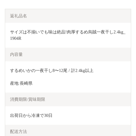
返礼品名
サイズは不揃いでも味は絶品!肉厚するめ烏賊一夜干し2.4kg_
1904R
内容量
するめいかの一夜干し8〜12尾 / 計2.4kg以上
産地:長崎県
消費期限/賞味期限
出荷日から冷凍で30日
配送方法