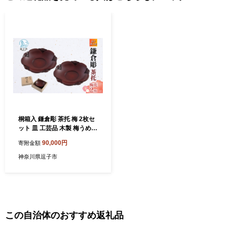
桐箱入 鎌倉彫 茶托 梅 2枚セ
ット 皿 工芸品 木製 梅うめ
お茶 お茶菓子 草花 絵柄 彫刻
90,000円
寄附金額
木 プレート キッチン雑貨 フ
ァミリー 来客用 取り皿 カフ
神奈川県逗子市
ェ風食器 取り皿 プレゼント
茜工房 送料無料 神奈川県 逗
子市
この自治体のおすすめ返礼品