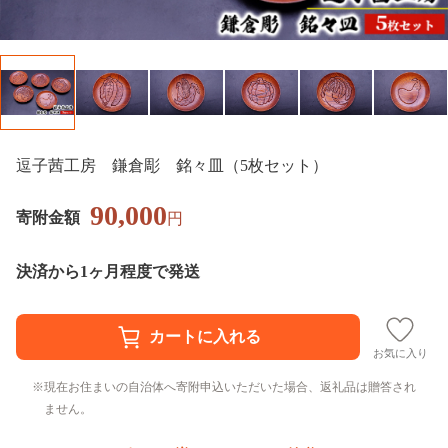
逗子茜工房 鎌倉彫 銘々皿（5枚セット）
90,000
寄附金額
円
決済から1ヶ月程度で発送
お気に入り
現在お住まいの自治体へ寄附申込いただいた場合、返礼品は贈答され
ません。