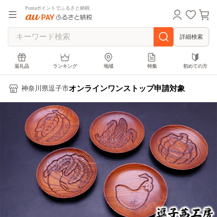
Pontaポイントでふるさと納税
詳細検索
返礼品
ランキング
地域
特集
初めての方
オンラインワンストップ申請対象
神奈川県逗子市