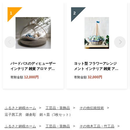
1
2
バードバスのディヒューザー
ヨット型 フラワーアレンジ
インテリア 雑貨 アロマ ディ
メント インテリア 雑貨 アー
フューザー 香り ルームフレ
ティフィシャルフラワー 造
12,000円
32,000円
寄附金額
寄附金額
グランス 小鳥 置物 オブジェ
花 海 夏 マリンスタイル 木製
バードバス 木製トレー ハン
トレー ハンドメイド ギフト
ギング 吊るす 癒し リラック
贈り物 玄関 プレゼント 送料
ス 送料無料 神奈川県 逗子市
無料 神奈川県 逗子市
ふるさと納税ホーム
工芸品・装飾品
その他伝統技術
逗子茜工房 鎌倉彫 銘々皿（5枚セット）
ふるさと納税ホーム
工芸品・装飾品
その他木工品・竹工品