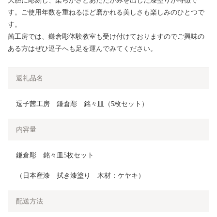
大胆に彫刻し、柔らかさとあたたかみを出した漆塗りが特徴で
す。ご使用年数を重ねるほど磨かれる美しさも楽しみのひとつで
す。
茜工房では、鎌倉彫体験教室も受け付けておりますのでご興味の
ある方はぜひ逗子へも足を運んでみてください。
返礼品名
逗子茜工房　鎌倉彫　銘々皿（5枚セット）
内容量
鎌倉彫　銘々皿5枚セット
（日本産漆　拭き漆塗り　木材：ケヤキ）
配送方法