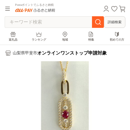
Pontaポイントでふるさと納税
詳細検索
返礼品
ランキング
地域
特集
初めての方
オンラインワンストップ申請対象
山梨県甲斐市