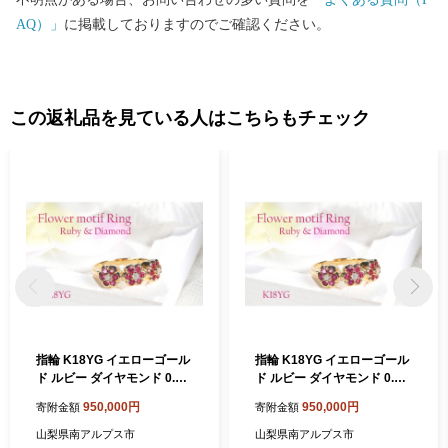
AQ）」
に掲載しておりますのでご確認ください。
この返礼品を見ている人はこちらもチェック
指輪 K18YG イエローゴール
指輪 K18YG イエローゴール
ド ルビー ダイヤモンド 0.1ct
ド ルビー ダイヤモンド 0.1ct
3連 フラワーモチーフ レディ
3連 フラワーモチーフ レディ
950,000円
950,000円
寄附金額
寄附金額
ースリング【f264-k18yg-r
ースリング【f264-k18yg-r
u】 ※5号 ALPAZ104-5
u】 ※5.5号 ALPAZ104-5_5
山梨県南アルプス市
山梨県南アルプス市