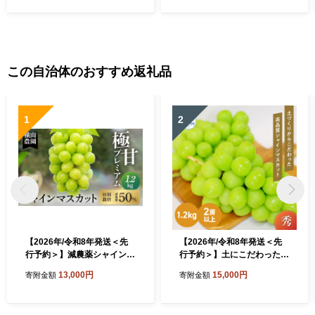
この自治体のおすすめ返礼品
1
2
【2026年/令和8年発送＜先
【2026年/令和8年発送＜先
行予約＞】減農薬シャインマ
行予約＞】土にこだわったシ
スカット1.2kg／2房 人
ャインマスカット 1.2kg 2房
13,000円
15,000円
寄附金額
寄附金額
気 おすすめ 国産 贈答
以上 先行予約 山梨県産 朝採
ギフト お取り寄せ 山梨
り 新鮮 シャインマスカット
県産 産地直送 フルーツ
国産 産地直送 人気 おすすめ