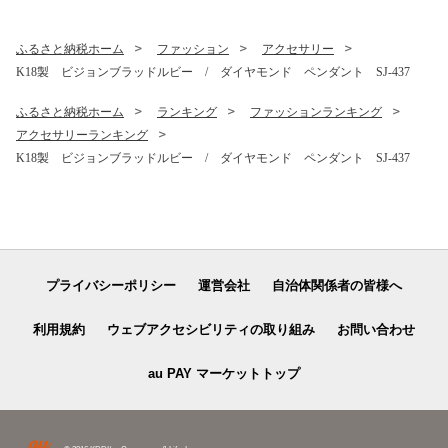
果物 くだもの ぶどう ブ
贈答 ギフト お取り寄せ フル
ドウ 葡萄 シャイン シャ
ーツ 果物 くだもの ぶどう ブ
インマスカット 新鮮 CF-
ドウ 葡萄 新鮮 甘い 皮ごと
ふるさと納税ホーム
ファッション
アクセサリー
2
甲斐市 BI-5
K18製 ビジョンブラッドルビー / ダイヤモンド ペンダント SJ-437
ふるさと納税ホーム
ランキング
ファッションランキング
アクセサリーランキング
K18製 ビジョンブラッドルビー / ダイヤモンド ペンダント SJ-437
プライバシーポリシー
運営会社
自治体関係者の皆様へ
利用規約
ウェブアクセシビリティの取り組み
お問い合わせ
au PAY マーケットトップ