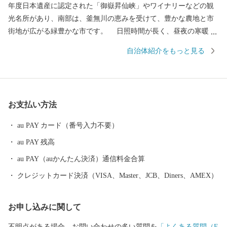
年度日本遺産に認定された「御嶽昇仙峡」やワイナリーなどの観
光名所があり、南部は、釜無川の恵みを受けて、豊かな農地と市
街地が広がる緑豊かな市です。 日照時間が長く、昼夜の寒暖差
があり、雨の少ない甲斐市の気候は、ブドウ栽培に適しており、
自治体紹介をもっと見る
人気のシャインマスカットをはじめ、ブドウを原材料とするワイ
ンの醸造、ワインを原材料とした餌を与えられて育つ「甲州ワイ
ンビーフ」などを生産しています。 その他にも、甲州名物「あ
わびの煮貝」や「馬刺し」、豊かな自然環境で飼育された鶏が産
お支払い方法
む「オーガニック卵」など数多くの特産品があります。 豊かな
自然と快適な都市機能が調和した美しいまち「甲斐市」の応援を
au PAY カード（番号入力不要）
どうぞよろしくお願いいたします。
au PAY 残高
au PAY（auかんたん決済）通信料金合算
クレジットカード決済（VISA、Master、JCB、Diners、AMEX）
お申し込みに関して
不明点がある場合、お問い合わせの多い質問を
「よくある質問（F