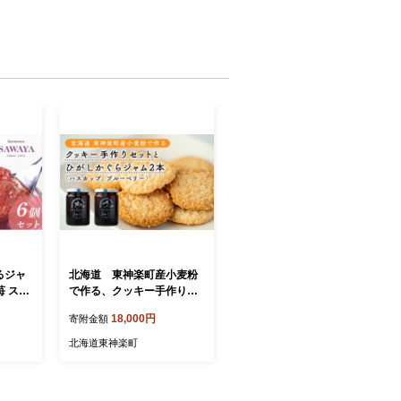
るジャ
北海道 東神楽町産小麦粉
苺 スト
で作る、クッキー手作りセ
ー あん
ットとひがしかぐらジャム2
18,000円
寄附金額
本（ハスカップ、ブルーベ
リー）
北海道東神楽町