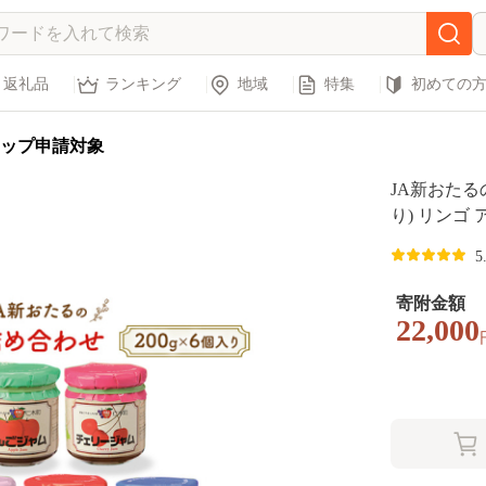
返礼品
ランキング
地域
特集
初めての
ップ申請対象
JA新おたる
り) リンゴ
リー チェリ
5
ルーツ [JA
寄附金額
22,000