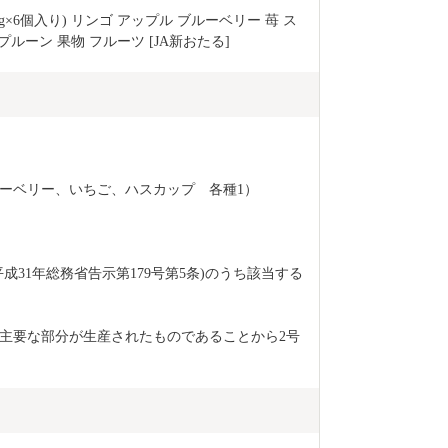
g×6個入り) リンゴ アップル ブルーベリー 苺 ス
ルーン 果物 フルーツ [JA新おたる] 
ーベリー、いちご、ハスカップ　各種1） 
成31年総務省告示第179号第5条)のうち該当する
主要な部分が生産されたものであることから2号