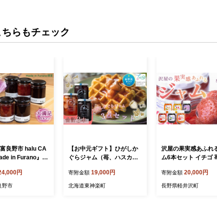
こちらもチェック
富良野市 halu CA
【お中元ギフト】ひがしか
沢屋の果実感あふれ
de in Furano』認
ぐらジャム（苺、ハスカッ
ム6本セット イチゴ 
ジャム 6個 セット
プ、ブルーベリー）3点セッ
ロベリー ブルーベリ
24,000円
19,000円
20,000円
寄附金額
寄附金額
ベリー・ストロベリ
ト【8月19日入金完了分ま
ず リンゴ
ップ 各2個)
で対象】
良野市
北海道東神楽町
長野県軽井沢町