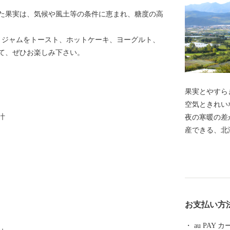
た果実は、気候や風土等の条件に恵まれ、糖度の高
作りジャムをトースト、ホットケーキ、ヨーグルト、
て、ぜひお楽しみ下さい。
果実とやすらぎの里 仁
空気ときれい
汁
夜の寒暖の差
産できる、北
す。初夏のイ
はぶどうやプ
な果物を楽し
大変人気があ
主に道外に出
お支払い方
めぴりかや、
種も栽培して
au PAY