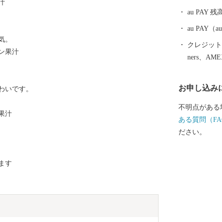
汁
使った、ジュ
au PAY 残
え、仁木町産
れており、２
au PAY
気。
も控え、仁木
クレジットカ
ン果汁
ners、AM
お申し込み
わいです。
不明点がある
果汁
ある質問（FA
ださい。
ます