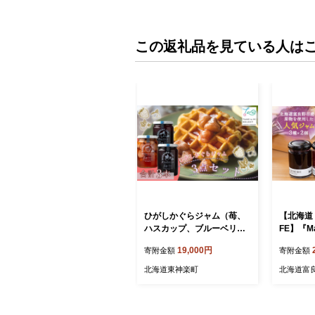
この返礼品を見ている人は
ひがしかぐらジャム（苺、
【北海道 
ハスカップ、ブルーベリ
FE】『Ma
ー）3点セット
定 3種 
19,000円
寄附金額
寄附金額
(ブルー
ー・ハスカ
北海道東神楽町
北海道富