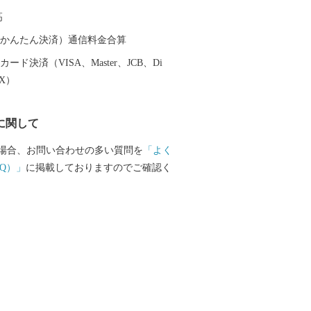
ースやジャム、お菓子などの加工品に加
高
のぶどうを醸造したワイン造りも進めら
０１９年には新規ワイナリーのオープン
（auかんたん決済）通信料金合算
町は道内外から注目を集めています。
ード決済（VISA、Master、JCB、Di
EX）
に関して
場合、お問い合わせの多い質問を
「よく
Q）」
に掲載しておりますのでご確認く