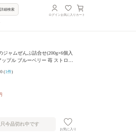
詳細検索
ログイン
お気に入り
カート
方
のジャムぜんぶ詰合せ(200g×6個入
 アップル ブルーベリー 苺 ストロベ
ー ハスカップ ニキプルーン 果物 フ
.0 (
1件
)
新おたる]
円
お気に入り