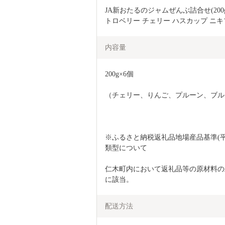
JA新おたるのジャムぜんぶ詰合せ(200
トロベリー チェリー ハスカップ ニキプ
内容量
200g×6個
（チェリー、りんご、プルーン、ブル
※ふるさと納税返礼品地場産品基準(平
類型について
仁木町内において返礼品等の原材料の
に該当。
配送方法