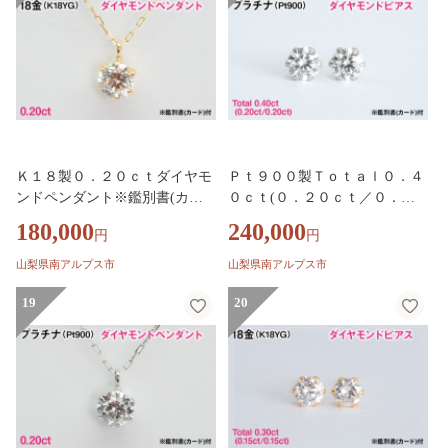
Ｋ１８製０．２０ｃｔダイヤモ
Ｐｔ９００製Ｔｏｔａｌ０．４
ンドペンダント※鑑別書(カー
０ｃｔ(０．２０ｃｔ／０．２
ド)付 ALPBK204
０ｃｔ)ダイヤモンドピアス※
180,000
240,000
円
円
鑑別書(カード)付 ALPBK203
山梨県南アルプス市
山梨県南アルプス市
19
20