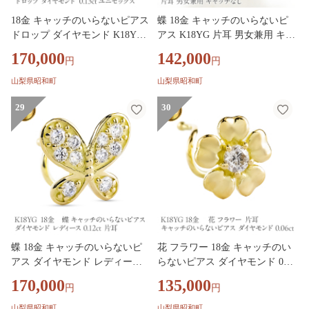
18金 キャッチのいらないピアス
蝶 18金 キャッチのいらないピ
ドロップ ダイヤモンド K18YG
アス K18YG 片耳 男女兼用 キャ
0.13ct ユニセックス 片耳 ピア
ッチなし ピアス つけっぱなし
170,000
142,000
円
円
ス つけっぱなし イエローゴー
イエローゴールドk18 地金 キャ
ルドk18 キャッチナッシャー 26
ッチナッシャー 260209p200yu S
山梨県昭和町
山梨県昭和町
0206bd400dyubp SWAA388
WAA387
29
30
蝶 18金 キャッチのいらないピ
花 フラワー 18金 キャッチのい
アス ダイヤモンド レディース
らないピアス ダイヤモンド 0.0
0.12ct K18YG 片耳 つけっぱな
6ct K18YG 片耳 つけっぱなし
170,000
135,000
円
円
し ピアス イエローゴールドk18
ピアス イエローゴールドk18 キ
キャッチナッシャー 260305bd40
ャッチナッシャー 260305bd401d
山梨県昭和町
山梨県昭和町