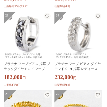
ピアス つけっぱなし キャッチ
ナッシャー 230726101d SWAA3
山梨県南アルプス市
山梨県昭和町
92
23
24
プラチナ フープピアス 片耳 ブ
プラチナ フープ ピアス ダイヤ
ラックダイヤモンド フープ ピ
モンド 0.1ct 片耳 レディース 中
アス レディース 0.10ct 中折れ
折れ式 フープピアス レディー
182,000
232,000
円
円
式 pt900 リングピアス 250401bd
ス pt900 240227bd400pu SWAA3
201pu SWAA391
90
山梨県昭和町
山梨県昭和町
25
26