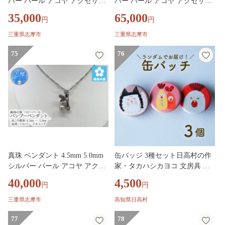
バー パール アコヤ アクセサリ
バー パール アコヤ アクセサリ
ー ジュエリー 三重県 伊勢志摩
ー ジュエリー 三重県 伊勢志摩
35,000
65,000
円
円
志摩市 プレゼント 贈り物 贈答
志摩市 プレゼント 贈り物 贈答
人気 クリスマス バレンタイン
人気 クリスマス バレンタイン
三重県志摩市
三重県志摩市
ホワイトデー カジュアル シン
ホワイトデー カジュアル シン
プル / 真珠の里 ベビーパール 4
75
プル / 真珠の里 ベビーパール 4.
76
mm アメリカンピアス SILVER
5mm ジルコニアピアス SILVER
製
製
真珠 ペンダント 4.5mm 5.0mm
缶バッジ 3種セット日高村の作
シルバー パール アコヤ アクセ
家・タカハシカヨコ 文房具 ラ
サリー ジュエリー 三重県 伊勢
ンダム
40,000
4,500
円
円
志摩 志摩市 プレゼント 贈り物
贈答 人気 クリスマス バレンタ
三重県志摩市
高知県日高村
イン ホワイトデー カジュアル
シンプル / 真珠の里 ベビーパー
77
78