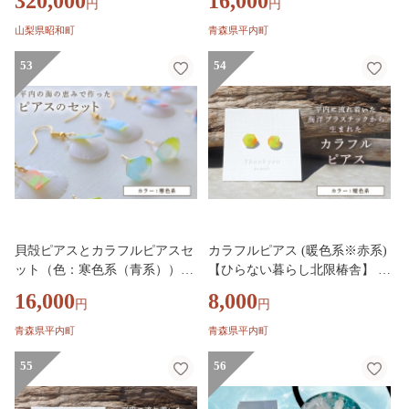
320,000
16,000
円
円
1205102 SWAA376-a
アス ホタテ貝殻 ほたて 帆立 海
洋プラスチック アップサイクル
山梨県昭和町
青森県平内町
手作り ハンドメイド アクセサ
53
リー レディース ギフト 青森県
54
平内町 F21J-393
貝殻ピアスとカラフルピアスセ
カラフルピアス (暖色系※赤系)
ット（色：寒色系（青系））
【ひらない暮らし北限椿舎】 ピ
【ひらない暮らし北限椿舎】 ピ
アス 手作り ハンドメイド アク
16,000
8,000
円
円
アス ホタテ貝殻 ほたて 帆立 海
セサリー レディース ギフト 海
洋プラスチック アップサイクル
洋プラスチック アップサイクル
青森県平内町
青森県平内町
手作り ハンドメイド アクセサ
青森県 平内町 F21J-391
リー レディース ギフト 青森県
55
56
平内町 F21J-368