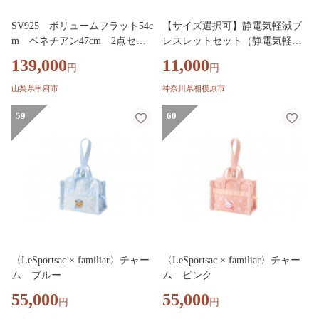
SV925 ボリュームフラット54c
【サイズ選択可】静電気軽減ブ
m ベネチアン47cm 2点セッ
レスレットセット（静電気軽減
トチェーンネックレス GSET-
アームミサンガ黒無地・柄、静
139,000
11,000
円
円
8002
電気軽減ゴムリング黒柄）【津
久井の組紐】
山梨県甲府市
神奈川県相模原市
59
60
〈LeSportsac × familiar〉チャー
〈LeSportsac × familiar〉チャー
ム ブルー
ム ピンク
55,000
55,000
円
円