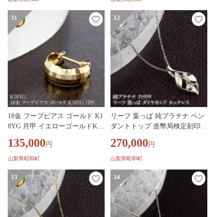
0dyubd SWAA386
yu SWAA385
31
32
18金 フープピアス ゴールド K1
リーフ 葉っぱ 純プラチナ ペン
8YG 月甲 イエローゴールドK18
ダントトップ 造幣局検定刻印付
フープ ピアス 250129p402yu SW
ダイヤモンド pt999 ネックレス
135,000
270,000
円
円
AA384
レディース 小さめ 260430200pt
999 SWAA383-b
山梨県昭和町
山梨県昭和町
33
34