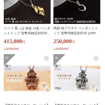
リーフ 葉っぱ 純金 24金 ペンダ
馬蹄 純プラチナ ペンダントト
ントトップ 造幣局検定刻印付
ップ 造幣局検定刻印付 pt999 ネ
ダイヤモンド ネックレス 小さ
ックレス 小さめ プラチナ レデ
415,000
250,000
円
円
め k24 レディース ゴールド 24k
ィース 260427200pt999 SWAA38
260430200k24 SWAA383-a
2-b
山梨県昭和町
山梨県昭和町
35
36