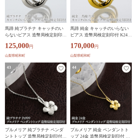
馬蹄 純プラチナ キャッチのい
馬蹄 純金 キャッチのいらない
らないピアス 造幣局検定刻印付
ピアス 造幣局検定刻印付 K24
pt999 片耳 つけっぱなし ピアス
ゴールド 片耳 つけっぱなし ピ
125,000
170,000
円
円
プラチナ キャッチナッシャー 2
アス キャッチナッシャー 26051
60513204pt999u SWAA381-b
3204k24u SWAA381-a
山梨県昭和町
山梨県昭和町
43
44
プルメリア 純プラチナ ペンダ
プルメリア 純金 ペンダントト
ントトップ 造幣局検定刻印付 p
ップ 24金 造幣局検定刻印付 レ