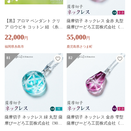
【黒】アロマ ペンダント クリ
薩摩切子 ネックレス 金赤 丸型
ア ロウビキ コットン 紐 《糸
薩摩びーどろ工芸株式会社《90
島》【タビノキセキ】 [ADB001
日以内に出荷予定(土日祝除
22,000
55,000
円
円
-1]
く)》鹿児島県 さつま町 送料無
料 伝統工芸 切子 さつま切子 ア
福岡県糸島市
鹿児島県さつま町
クセサリー
81
82
薩摩切子 ネックレス 緑 丸型 薩
薩摩切子 ネックレス 金赤 雫型
摩びーどろ工芸株式会社《90日
薩摩びーどろ工芸株式会社《90
以内に出荷予定(土日祝除く)》
日以内に出荷予定(土日祝除