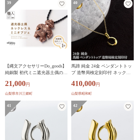
39
40
【縄文アクセサリーDo_goods】
馬蹄 純金 24金 ペンダントトッ
純銅製 初代ミニ遮光器土偶のネ
プ 造幣局検定刻印付 ネックレ
ックレス&ミニオブジェ 659-15
ス 小さめ k24 レディース ゴー
21,000
410,000
円
円
9 [5839-2351]
ルド 24k 260427200k24 SWAA38
2-a
山梨県市川三郷町
山梨県昭和町
41
42