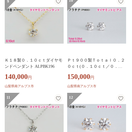
10
9
Ｋ１８製０．１０ｃｔダイヤモ
Ｐｔ９００製Ｔｏｔａｌ０．２
ンドペンダント ALPBK196
０ｃｔ(０．１０ｃｔ／０．１
０ｃｔ)ダイヤモンドピアス AL
140,000
150,000
円
円
PBK195
山梨県南アルプス市
山梨県南アルプス市
11
12