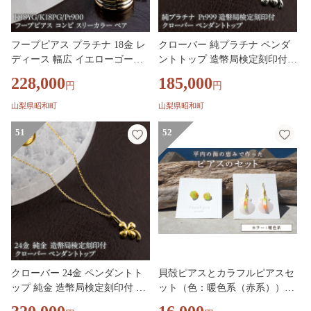
フープピアス プラチナ 18金 レ
クローバー 純プラチナ ペンダ
ディース 幅広 イエローゴール
ントトップ 造幣局検定刻印付 p
ドK18 ピンクゴールドK18 pt900
t999 レディース チャーム 四葉
228,000
185,000
円
円
コンビ スリーカラー ペア 両耳
プラチナ 131205102pt999 SWAA
用 260331hy201 SWAA377
376-b
山梨県昭和町
山梨県昭和町
51
52
クローバー 24金 ペンダントト
貝殻ピアスとカラフルピアスセ
ップ 純金 造幣局検定刻印付 地
ット（色：暖色系（赤系））
金 ゴールド 24K 四葉 お守り 13
【ひらない暮らし北限椿舎】 ピ