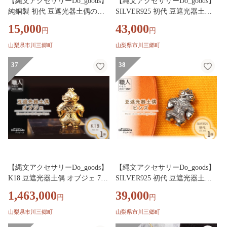
【縄文アクセサリーDo_goods】
【縄文アクセサリーDo_goods】
純銅製 初代 豆遮光器土偶のネ
SILVER925 初代 豆遮光器土偶
ックレス 659-320 [5839-2347]
のネックレス 659-671 [5839-234
15,000
43,000
円
円
8]
山梨県市川三郷町
山梨県市川三郷町
37
38
【縄文アクセサリーDo_goods】
【縄文アクセサリーDo_goods】
K18 豆遮光器土偶 オブジェ 700
SILVER925 初代 豆遮光器土偶
-200 [5839-2349]
のピンズ 659-672 [5839-2350]
1,463,000
39,000
円
円
山梨県市川三郷町
山梨県市川三郷町