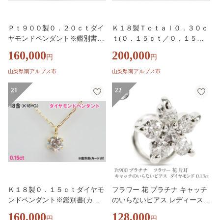
Ｐｔ９００製０．２０ｃｔダイ
Ｋ１８製Ｔｏｔａｌ０．３０ｃ
ヤモンドペンダント※鑑別書
ｔ(０．１５ｃｔ／０．１５ｃ
(カード)付 ALPBK202
ｔ)ダイヤモンドピアス※鑑別
160,000
200,000
円
円
書(カード)付 ALPBK201
山梨県南アルプス市
山梨県南アルプス市
21
22
Ｋ１８製０．１５ｃｔダイヤモ
フラワー 花 プラチナ キャッチ
ンドペンダント※鑑別書(カー
のいらないピアス レディース
ド)付 ALPBK200
片耳 ダイヤモンド 0.13ct pt900
160,000
128,000
円
円