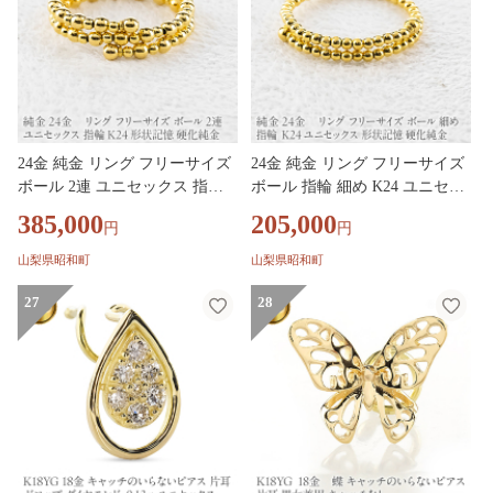
24金 純金 リング フリーサイズ
24金 純金 リング フリーサイズ
ボール 2連 ユニセックス 指輪
ボール 指輪 細め K24 ユニセッ
K24 形状記憶 硬化純金 260225a
クス 形状記憶 硬化純金 260225a
385,000
205,000
円
円
n201 SWAA389-b
n200 SWAA389-a
山梨県昭和町
山梨県昭和町
27
28