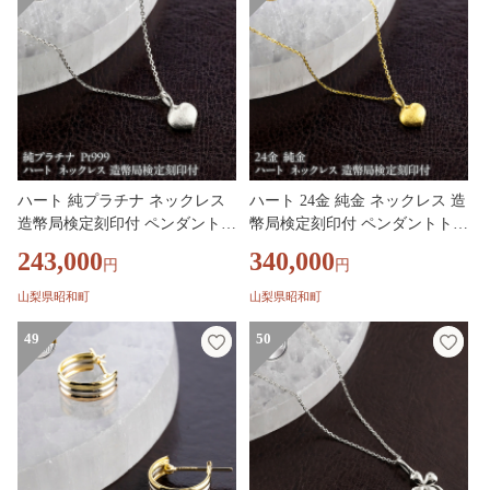
ハート 純プラチナ ネックレス
ハート 24金 純金 ネックレス 造
造幣局検定刻印付 ペンダントト
幣局検定刻印付 ペンダントトッ
ップ レディース pt999 プラチナ
プ レディース ゴールド 24k K2
243,000
340,000
円
円
地金 131205100pt999 SWAA378-
4 131205100 SWAA378-a
b
山梨県昭和町
山梨県昭和町
49
50