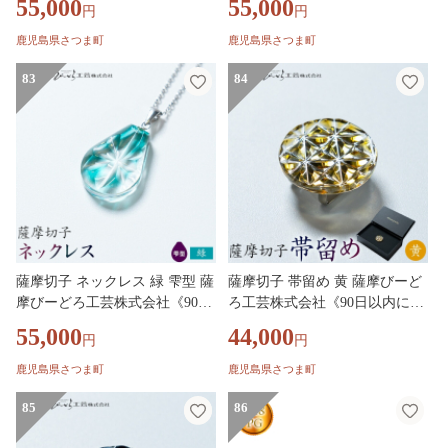
55,000
55,000
円
円
鹿児島県 さつま町 送料無料 伝
く)》鹿児島県 さつま町 送料無
統工芸 切子 さつま切子 アクセ
料 伝統工芸 切子 さつま切子 ア
鹿児島県さつま町
鹿児島県さつま町
サリー
クセサリー
83
84
薩摩切子 ネックレス 緑 雫型 薩
薩摩切子 帯留め 黄 薩摩びーど
摩びーどろ工芸株式会社《90日
ろ工芸株式会社《90日以内に出
以内に出荷予定(土日祝除く)》
荷予定(土日祝除く)》鹿児島県
55,000
44,000
円
円
鹿児島県 さつま町 送料無料 伝
さつま町 送料無料 伝統工芸 切
統工芸 切子 さつま切子 アクセ
子 さつま切子
鹿児島県さつま町
鹿児島県さつま町
サリー
85
86