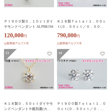
Ｐｔ９００製０．１０ｃｔダイ
Ｋ１８製Ｔｏｔａｌ１．００ｃ
ヤモンドペンダント ALPBK194
ｔ(０．５０ｃｔ／０．５０ｃ
ｔ)ダイヤモンドピアス※鑑別
120,000
790,000
円
円
書(カード)付 ALPBK209
山梨県南アルプス市
山梨県南アルプス市
13
14
Ｋ１８製０．５０ｃｔダイヤモ
Ｐｔ９００製Ｔｏｔａｌ１．０
ンドペンダント※鑑別書(カー
０ｃｔ(０．５０ｃｔ／０．５