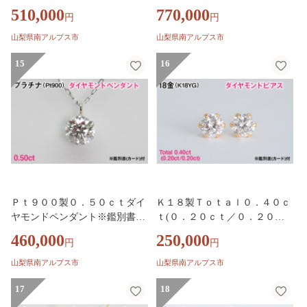
ド)付 ALPBK208
０ｃｔ)ダイヤモンドピアス※
510,000
770,000
円
円
鑑別書(カード)付 ALPBK207
山梨県南アルプス市
山梨県南アルプス市
15
16
Ｐｔ９００製０．５０ｃｔダイ
Ｋ１８製Ｔｏｔａｌ０．４０ｃ
ヤモンドペンダント※鑑別書
ｔ(０．２０ｃｔ／０．２０ｃ
(カード)付 ALPBK206
ｔ)ダイヤモンドピアス※鑑別
460,000
250,000
円
円
書(カード)付 ALPBK205
山梨県南アルプス市
山梨県南アルプス市
17
18