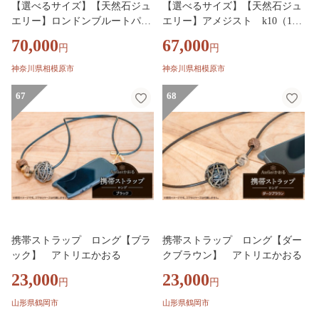
【選べるサイズ】【天然石ジュ
【選べるサイズ】【天然石ジュ
エリー】ロンドンブルートパー
エリー】アメジスト k10（10
ズ k10（10金）リング
金）リング
70,000
67,000
円
円
神奈川県相模原市
神奈川県相模原市
67
68
携帯ストラップ ロング【ブラ
携帯ストラップ ロング【ダー
ック】 アトリエかおる
クブラウン】 アトリエかおる
23,000
23,000
円
円
山形県鶴岡市
山形県鶴岡市