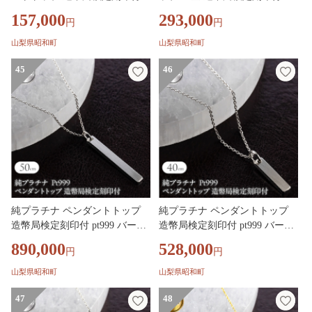
t999 レディース ハワイアンジ
ディース ハワイアンジュエリー
157,000
293,000
円
円
ュエリー ネックレス 170830102
K24 ゴールド ネックレス 17083
pt999 SWAA380-b
0102 SWAA380-a
山梨県昭和町
山梨県昭和町
45
46
純プラチナ ペンダントトップ
純プラチナ ペンダントトップ
造幣局検定刻印付 pt999 バーネ
造幣局検定刻印付 pt999 バーネ
ックレス メンズ 鍛造 プレート
ックレス レディース 鍛造 プレ
890,000
528,000
円
円
ネックレス チャーム 251204201
ート ネックレス チャーム 2512
pt999m SWAA379-b
04200pt999 SWAA379-a
山梨県昭和町
山梨県昭和町
47
48