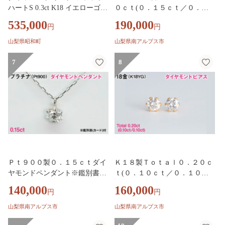
ハートS 0.3ct K18 イエローゴー
０ｃｔ(０．１５ｃｔ／０．１
ルド 指輪 リング ジュエリー ダ
５ｃｔ)ダイヤモンドピアス※
535,000
190,000
円
円
イヤ 18金 山梨 H-4819CYG SW
鑑別書(カード)付 ALPBK199
CI007-yg
山梨県昭和町
山梨県南アルプス市
7
8
Ｐｔ９００製０．１５ｃｔダイ
Ｋ１８製Ｔｏｔａｌ０．２０ｃ
ヤモンドペンダント※鑑別書
ｔ(０．１０ｃｔ／０．１０ｃ
(カード)付 ALPBK198
ｔ)ダイヤモンドピアス ALPBK
140,000
160,000
円
円
197
山梨県南アルプス市
山梨県南アルプス市