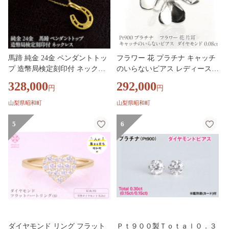
馬蹄 純金 24金 ペンダントトッ
フラワー 花 プラチナ キャッチ
プ 造幣局検定刻印付 ネックレ
のいらないピアス レディース
ス k24 ゴールド 24k 131205101
片耳 ダイヤモンド 0.08ct pt900
328,000
292,000
円
円
SWAA394
ピアス つけっぱなし キャッチ
ナッシャー 250729400dpu SWA
山梨県昭和町
山梨県昭和町
A393
5
6
ダイヤモンド リング フラット
Ｐｔ９００製Ｔｏｔａｌ０．３