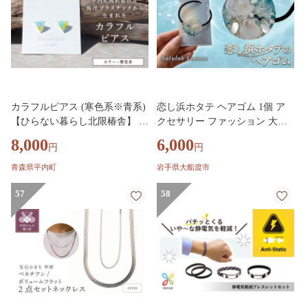
カラフルピアス (寒色系※青系)
恋し浜ホタテ ヘアゴム 1個 ア
【ひらない暮らし北限椿舎】 ピ
クセサリー ファッション 大船
アス 手作り ハンドメイド アク
渡産 帆立 手作り 誕生日 日常使
8,000
6,000
円
円
セサリー レディース ギフト 海
い 自分へのご褒美 父の日 母の
洋プラスチック アップサイクル
日 卒業式 贈答 ギフト プレゼン
青森県平内町
岩手県大船渡市
青森県 平内町 F21J-367
ト 贈答品 贈り物 プレゼント 用
57
1万円以下 三陸 岩手県 大船渡
58
市 6000円 6千円