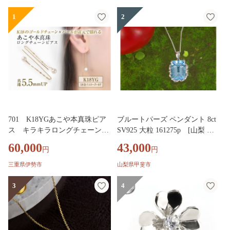
1
2
701 K18YGあこや本真珠ピア
ブルートパーズ ペンダント 8ct
ス キラキラロングチェーン5.5
SV925 大粒 161275p [山梨 ペ
mmUP K18 イエローゴール
ンダント ネックレス ブルート
60,000
43,000
円
円
ド あこや真珠 ピアス 伊勢志摩
パーズ シルバー ジュエリー]
アクセサリー ジュエリー フォ
三重県伊勢市
山梨県甲斐市
ーマル カジュアル ギフト 伊勢
市 18金 キラキラ ロング
3
4