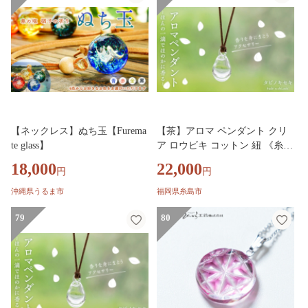
ル 4.5mm バンブーのペンダン
ト
【ネックレス】ぬち玉【Furema
【茶】アロマ ペンダント クリ
te glass】
ア ロウビキ コットン 紐 《糸
島》【タビノキセキ】 [ADB001
18,000
22,000
円
円
-2]
沖縄県うるま市
福岡県糸島市
79
80