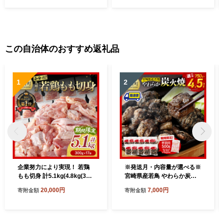
この自治体のおすすめ返礼品
1
2
企業努力により実現！ 若鶏
※発送月・内容量が選べる※
もも切身 計5.1kg(4.8kg(300
宮崎県産若鳥 やわらか炭火
g×16袋)+300g)【 国産 九州
焼 750g～4500g 【1650gの
20,000円
7,000円
寄附金額
寄附金額
産 鶏肉 肉 とり もも肉 モモ
み手羽元500gあり・なしが
5.1kg からあげ チキン南蛮
選べる】【 鶏 肉 鶏肉 国産
送料無料 】
とり 九州産 鳥 宮崎県産 小分