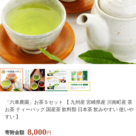
「六車農園」お茶Ｓセット 【 九州産 宮崎県産 川南町産 茶
お茶 ティーバッグ 国産茶 飲料類 日本茶 飲みやすい 使いや
すい 】
8,000
寄附金額
円