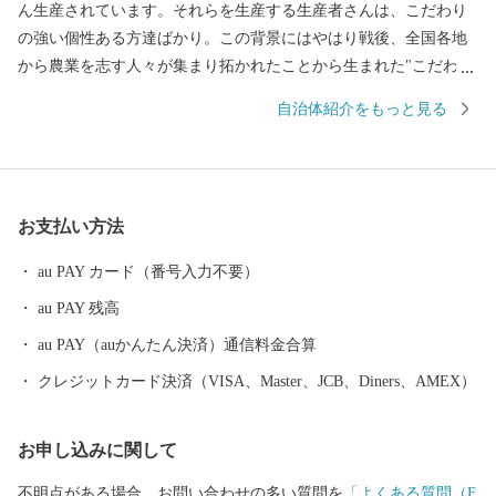
ん生産されています。それらを生産する生産者さんは、こだわり
の強い個性ある方達ばかり。この背景にはやはり戦後、全国各地
から農業を志す人々が集まり拓かれたことから生まれた"こだわり
の強さ”にあります。このこだわりの強い、"町の人”たち自体が川
自治体紹介をもっと見る
南の魅力で、この魅力を「この町の気質から生まれる品質＝"川南
気質”」という言葉で表現しました。
お支払い方法
au PAY カード（番号入力不要）
au PAY 残高
au PAY（auかんたん決済）通信料金合算
クレジットカード決済（VISA、Master、JCB、Diners、AMEX）
お申し込みに関して
不明点がある場合、お問い合わせの多い質問を
「よくある質問（F