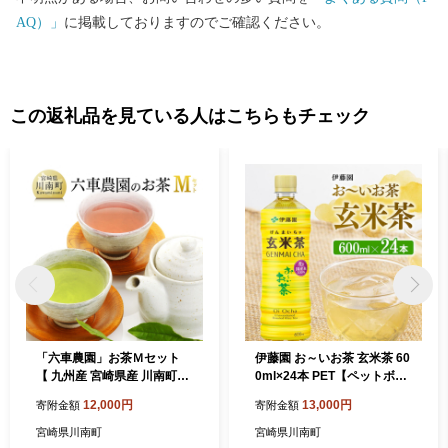
AQ）」
に掲載しておりますのでご確認ください。
この返礼品を見ている人はこちらもチェック
「六車農園」お茶Ｍセット
伊藤園 お～いお茶 玄米茶 60
【 九州産 宮崎県産 川南町産
0ml×24本 PET【ペットボト
茶 お茶 ティーバッグ 国産茶
ル 飲料類 セット 備蓄 ソフト
12,000円
13,000円
寄附金額
寄附金額
飲料類 日本茶 飲みやすい 使
ドリンク ケース お～いお茶
いやすい 】
送料無料】宮崎県川南町
宮崎県川南町
宮崎県川南町