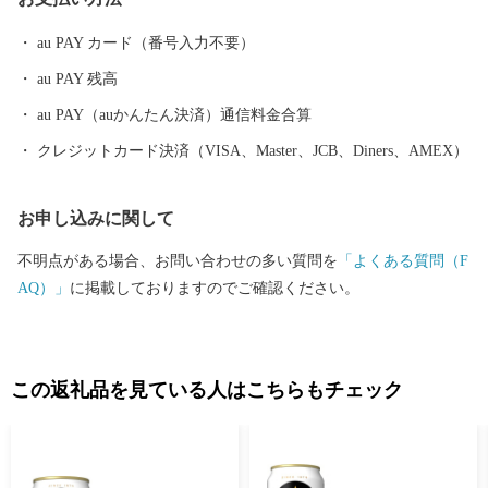
口は約4万3千人でしたが、それから80年ほどの時を経て、約64万
人の人口を有し、豊かな文化や産業を誇る都市へと成長しまし
au PAY カード（番号入力不要）
た。
au PAY 残高
au PAY（auかんたん決済）通信料金合算
クレジットカード決済（VISA、Master、JCB、Diners、AMEX）
お申し込みに関して
不明点がある場合、お問い合わせの多い質問を
「よくある質問（F
AQ）」
に掲載しておりますのでご確認ください。
この返礼品を見ている人はこちらもチェック