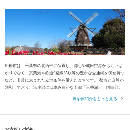
船橋市は、千葉県の北西部に位置し、都心や成田空港から近いば
かりでなく、京葉港や鉄道9路線35駅等の豊かな交通網を併せ持つ
など、非常に恵まれた立地条件を備えたまちです。 都市と自然が
調和しており、沿岸部には恵み豊かな干潟「三番瀬」、内陸部に
工業地、商業地、住宅地、農地が広がり、バランスのとれた産
自治体紹介をもっと見る
業、活発な文化・スポーツなど、全国有数のポテンシャルを秘め
ています。 かつては、成田山に参拝する佐倉街道の宿場町として
栄え、昭和12年4月1日に2町3村（船橋町、葛飾町、八栄村、法典
村、塚田村）が合併して、「船橋市」が誕生しました。当時の人
お支払い方法