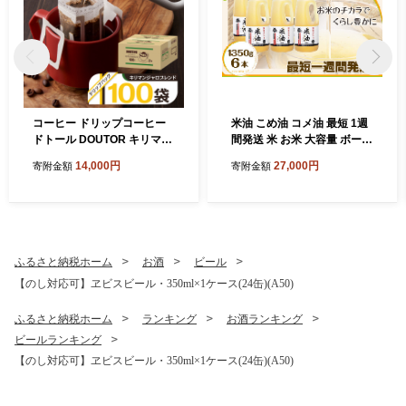
コーヒー ドリップコーヒー
米油 こめ油 コメ油 最短 1週
ドトール DOUTOR キリマン
間発送 米 お米 大容量 ボーソ
ジャロマブレンド ドリップ
ー油脂 1350g 調味料 食用油
14,000円
27,000円
寄附金額
寄附金額
パック 大容量 キリマンジャ
油 調理油 国産 米ぬか 揚げ物
ロ 個包装 100袋 100杯 珈琲
あげもの 天ぷら 唐揚げ から
オフィス キャンプ アウトド
揚げ 調味料 食用油 油 大容量
ア カフェ ギフト 手軽 本格
家庭用
おすすめ 年末
ふるさと納税ホーム
お酒
ビール
【のし対応可】ヱビスビール・350ml×1ケース(24缶)(A50)
ふるさと納税ホーム
ランキング
お酒ランキング
ビールランキング
【のし対応可】ヱビスビール・350ml×1ケース(24缶)(A50)