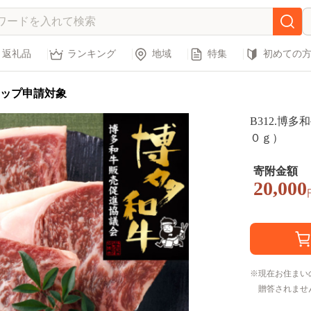
返礼品
ランキング
地域
特集
初めての
ップ申請対象
B312.博
０ｇ）
寄附金額
20,000
現在お住まい
贈答されませ