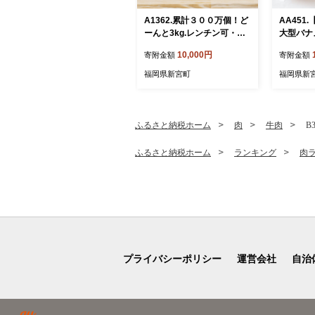
A1362.累計３００万個！ど
AA451
ーんと3kg.レンチン可・湯
大型バナ
煎可.ベストな４種ハンバー
kg（1パ
10,000円
寄附金額
寄附金額
グセット【150g×20個】
【訳あり】【北海道・沖
福岡県新宮町
福岡県新
縄・離島へ配送不可】
ふるさと納税ホーム
肉
牛肉
B
ふるさと納税ホーム
ランキング
肉
プライバシーポリシー
運営会社
自治