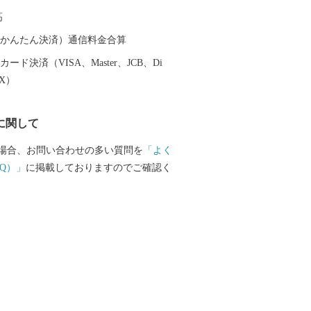
加減の「明太子」や「干物」。 福岡グル
高
宮町でしか味わえない自慢
ひお楽しみください！
（auかんたん決済）通信料金合算
ード決済（VISA、Master、JCB、Di
EX）
に関して
場合、お問い合わせの多い質問を
「よく
Q）」
に掲載しておりますのでご確認く