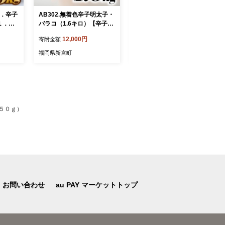
た．辛子
AB302.無着色辛子明太子・
AB375.旬を急速凍結した濃
１．５
バラコ（1.6キロ）【辛子明
厚な牡蠣（１．５ｋｇ）.バ
】
太子】
ラ凍結.国産
12,000円
12,000円
寄附金額
寄附金額
福岡県新宮町
福岡県新宮町
４５０ｇ）
お問い合わせ
au PAY マーケットトップ