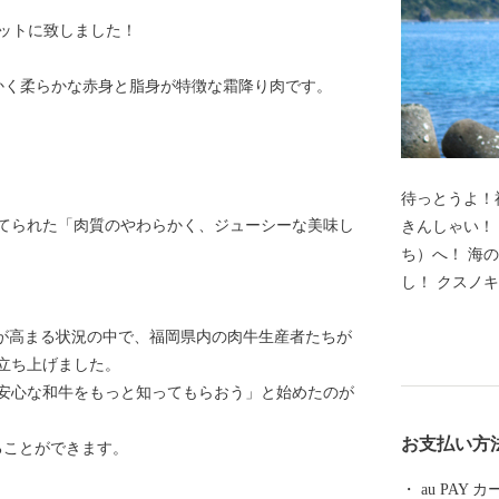
セットに致しました！
かく柔らかな赤身と脂身が特徴な霜降り肉です。
待っとうよ！
てられた「肉質のやわらかく、ジューシーな美味し
きんしゃい！ ようこそ!福岡県新宮町（しんぐうま
ち）へ！ 海
し！ クスノキの原生林が自生する立花山や白砂青松の
新宮海岸、 
安が高まる状況の中で、福岡県内の肉牛生産者たちが
ど自然にも恵まれていま
立ち上げました。
茂」が多くの
安心な和牛をもっと知ってもらおう」と始めたのが
れた自然と作
い”を揃えました。 じゅわ～と甘い高
お支払い方
ることができます。
ご「あまおう
ん」。 海岸
au PAY