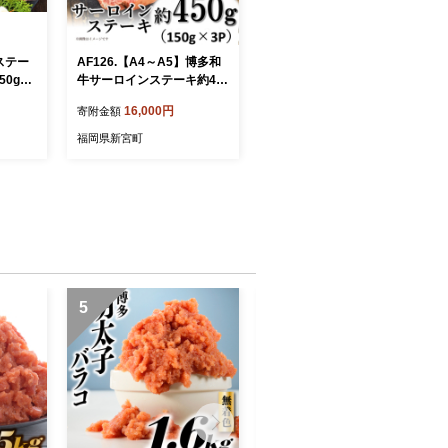
ステー
AF126.【A4～A5】博多和
50g×2
牛サーロインステーキ約45
0g（150g×3枚）【博多和
16,000円
寄附金額
牛】
福岡県新宮町
5
6