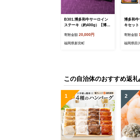
B301.博多和牛サーロイン
博多和牛
ステーキ（約400g）【博多
キセット 
和牛】
枚）
20,000円
寄附金額
寄附金額
福岡県新宮町
福岡県田
この自治体のおすすめ返礼
1
2