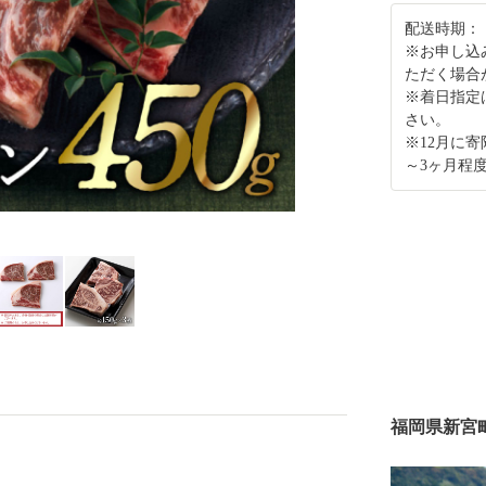
配送時期：
※お申し込
ただく場合
※着日指定
さい。
※12月に
～3ヶ月程
福岡県新宮