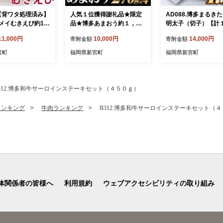
.【背ワタ処理済み】
人気１位獲得謝礼品★限定
AD088.博多まるき
メイむきえび約1.8
品★博多あまおう約１，０
明太子（切子）【計
ック）
８０g（先行受付／２０２７
キロ】【辛子明太子
11,000円
10,000円
14,000円
寄附金額
寄附金額
年２月以降発送）.A1609
【あまおう】
宮町
福岡県新宮町
福岡県新宮町
312.博多和牛サーロインステーキセット（４５０ｇ）
ランキング
牛肉ランキング
B312.博多和牛サーロインステーキセット（
体関係者の皆様へ
利用規約
ウェブアクセシビリティの取り組み