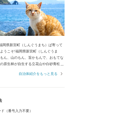
福岡県新宮町（しんぐうまち）ば寄って
のもん、山のもん、旨かもんで、おもてな
万葉集にも詠われた相島（あいのしま）な
自治体紹介をもっと見る
す。 最強の戦国武将「立花宗
メディアにも取り上げられています。 優
り手の愛情と技が育む新宮町の“美味し
級ブランドいち
法
」に、 皇室献上の歴史を持つ「立花みか
沿いにズラリと並ぶ水産加工所で仕上げら
 カード（番号入力不要）