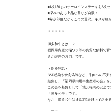
■1枚150ｇのサーロインステーキを3枚
■深みのある上品な香りが自慢！
■希少部位だからこその贅沢。キメが細
＊＊＊＊＊
博多和牛とは…？
福岡県内産の稲ワラ等の良質な飼料で育
さが評判のお肉」です。
＜開発秘話＞
BSE感染や食肉偽装など、牛肉への不
結集し、「福岡県肉用牛生産者の会」を
この会を基盤として「地元福岡の安全で
「博多和牛」です。
なお、博多和牛は通常3等級以上で名乗