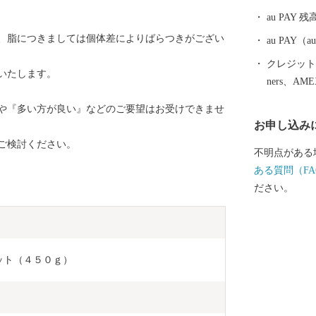
れた絶妙な塩
au PAY 残
メの代表格「もつ鍋」。 新
、脂につきましては個体差によりばらつきがござい
の特産品をぜ
au PAY
クレジットカ
いたします。
ners、AM
や『多い方が良い』などのご要望はお受けできませ
お申し込み
ご検討ください。
不明点がある
ある質問（FA
ださい。
セット（４５０ｇ）