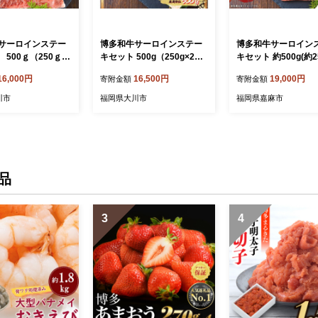
サーロインステー
博多和牛サーロインステー
博多和牛サーロイン
500ｇ（250ｇ×2
キセット 500g（250g×2
キセット 約500g(約2
枚）
枚)
16,000円
16,500円
19,000円
寄附金額
寄附金額
川市
福岡県大川市
福岡県嘉麻市
品
3
4