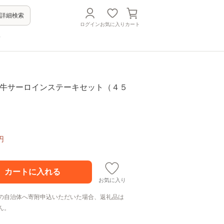
詳細検索
ログイン
お気に入り
カート
方
多和牛サーロインステーキセット（４５
円
お気に入り
の自治体へ寄附申込いただいた場合、返礼品は
ん。