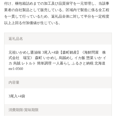
付け、梱包箱詰めまでの加工及び品質保守を一元管理し、当該事
業者の自社製品として販売している。区域内で製造に係る全工程
を一貫して行っているため、返礼品全体に対して半分を一定程度
以上上回る付加価値が生じている。
返礼品名
元祖いかめし醤油味 3尾入×4袋【森町銘産】《海鮮問屋　株
式会社　瑞宝》 森町 いかめし 烏賊めし イカ飯 惣菜 いか イ
カ 烏賊 レトルト 簡単調理 一人暮らし ふるさと納税 北海道 
mr1-0560
内容量
3尾入×4袋
消費期限/賞味期限