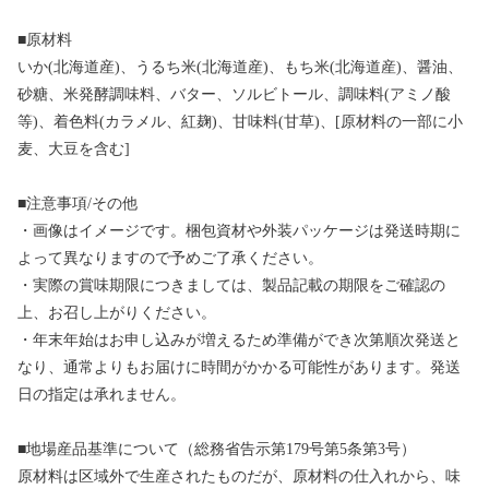
■原材料
いか(北海道産)、うるち米(北海道産)、もち米(北海道産)、醤油、
砂糖、米発酵調味料、バター、ソルビトール、調味料(アミノ酸
等)、着色料(カラメル、紅麹)、甘味料(甘草)、[原材料の一部に小
麦、大豆を含む]
■注意事項/その他
・画像はイメージです。梱包資材や外装パッケージは発送時期に
よって異なりますので予めご了承ください。
・実際の賞味期限につきましては、製品記載の期限をご確認の
上、お召し上がりください。
・年末年始はお申し込みが増えるため準備ができ次第順次発送と
なり、通常よりもお届けに時間がかかる可能性があります。発送
日の指定は承れません。
■地場産品基準について（総務省告示第179号第5条第3号）
原材料は区域外で生産されたものだが、原材料の仕入れから、味