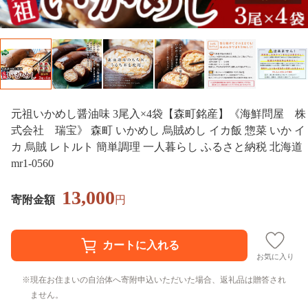
元祖いかめし醤油味 3尾入×4袋【森町銘産】《海鮮問屋 株
式会社 瑞宝》 森町 いかめし 烏賊めし イカ飯 惣菜 いか イ
カ 烏賊 レトルト 簡単調理 一人暮らし ふるさと納税 北海道
mr1-0560
13,000
寄附金額
円
お気に入り
現在お住まいの自治体へ寄附申込いただいた場合、返礼品は贈答され
ません。