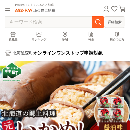
Pontaポイントでふるさと納税
詳細検索
返礼品
ランキング
地域
特集
初めての方
オンラインワンストップ申請対象
北海道森町