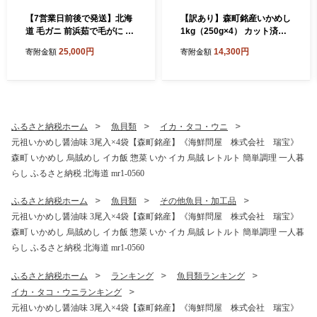
【7営業日前後で発送】北海
【訳あり】森町銘産いかめし
道 毛ガニ 前浜茹で毛がに 約
1kg（250g×4） カット済み
420g～450g 2尾 かに カニ
醤油味《道産ネットミツハ
25,000円
14,300円
寄附金額
寄附金額
蟹 ガニ がに 森町 毛蟹 毛か
シ》 森町 いかめし 烏賊めし
に 毛がに 毛カニ 毛ガニ mr1
イカ飯 惣菜 いか イカ 烏賊
-1038
レトルト 簡単調理 一人暮ら
し ふるさと納税 北海道 mr1-
0699
ふるさと納税ホーム
魚貝類
イカ・タコ・ウニ
元祖いかめし醤油味 3尾入×4袋【森町銘産】《海鮮問屋 株式会社 瑞宝》
森町 いかめし 烏賊めし イカ飯 惣菜 いか イカ 烏賊 レトルト 簡単調理 一人暮
らし ふるさと納税 北海道 mr1-0560
ふるさと納税ホーム
魚貝類
その他魚貝・加工品
元祖いかめし醤油味 3尾入×4袋【森町銘産】《海鮮問屋 株式会社 瑞宝》
森町 いかめし 烏賊めし イカ飯 惣菜 いか イカ 烏賊 レトルト 簡単調理 一人暮
らし ふるさと納税 北海道 mr1-0560
ふるさと納税ホーム
ランキング
魚貝類ランキング
イカ・タコ・ウニランキング
元祖いかめし醤油味 3尾入×4袋【森町銘産】《海鮮問屋 株式会社 瑞宝》