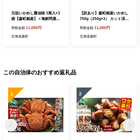
元祖いかめし醤油味 3尾入×3
【訳あり】森町銘産いかめし
袋【森町銘産】＜海鮮問屋
750g（250g×3） カット済み
株式会社 瑞宝＞ 森町 いか
醤油味《道産ネットミツハ
11,000円
11,000円
寄附金額
寄附金額
めし 醤油 イカ飯 いか飯 加工
シ》 森町 いかめし 烏賊めし
品 惣菜 魚介類 ふるさと納税
イカ飯 惣菜 いか イカ 烏賊
北海道森町
北海道森町
北海道 mr1-0702
レトルト 簡単調理 一人暮ら
し ふるさと納税 北海道 mr1-
0936
この自治体のおすすめ返礼品
1
2