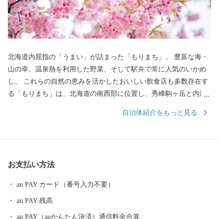
北海道内屈指の「うまい」が詰まった「もりまち」。 豊富な海・
山の幸、温泉熱を利用した野菜、そして駅弁で常に人気のいかめ
し。 これらの自然の恵みを活かしたおいしい飲食店も多数存在す
る「もりまち」は、北海道の南西部に位置し、秀峰駒ヶ岳と内浦
湾に囲まれた食の都です。 古くから文化や歴史の交流点としても
自治体紹介をもっと見る
知られ、国内最大級の縄文時代の環状列石（ストーンサークル）
や、幕末、箱館戦争時に榎本武揚や土方歳三が上陸した地、北海
道開拓の要であった「札幌本道」の海上路桟橋跡地などの、貴重
な史跡が多く点在します。 また、桜の名所として1,000本以上の桜
お支払い方法
が咲き誇る、食・桜・歴史を間近に感じることができる街です。
au PAY カード（番号入力不要）
au PAY 残高
au PAY（auかんたん決済）通信料金合算