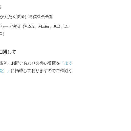
陸部の牧場，平泉の黄金文化を支えたと
高
跡など、多くの観光スポットも魅力で
鮮度抜群の魚介類やフカヒレを使った料理
（auかんたん決済）通信料金合算
Ｂ級グルメとして人気沸騰中の気仙沼ホ
ード決済（VISA、Master、JCB、Di
特産の野菜など，美食の街としての一面
EX）
大きな被害を受
興に向けて歩みを進める気仙沼市を応援
に関して
！！
場合、お問い合わせの多い質問を
「よく
Q）」
に掲載しておりますのでご確認く