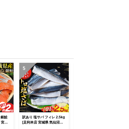
5
6
 銀鮭
訳あり 塩サバ フィレ 2.5kg
大人気！ 牛タン 厚切り牛タ
洋 宮城
[足利本店 宮城県 気仙沼市 2
ン 塩味 500g [モ～ランド 宮
3] 鮭
0564146] 魚介類 魚 海鮮 大
城県 気仙沼市 20564659]