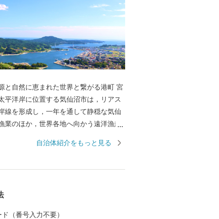
源と自然に恵まれた世界と繋がる港町 宮
太平洋岸に位置する気仙沼市は，リアス
岸線を形成し，一年を通して静穏な気仙
漁業のほか，世界各地へ向かう遠洋漁船
なっています。 水産都市 気仙沼の心臓
自治体紹介をもっと見る
沼市魚市場は，世界の海で漁獲されたマ
，三陸沖で漁獲され，水揚げ量日本一を
オ，気仙沼の代名詞「フカヒレ」の原料
，沿岸域で養殖された牡蠣，ワカメ，ホ
法
ど多くの海産物が所狭しと並ぶ光景は圧
のほかにも，自然景観を活かした唐桑半島
 カード（番号入力不要）