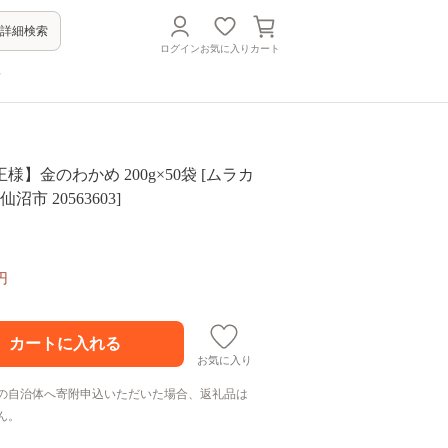
詳細検索
ログイン
お気に入り
カート
方
様】金のわかめ 200g×50袋 [ムラカ
沼市 20563603]
円
お気に入り
の自治体へ寄附申込いただいた場合、返礼品は
ん。