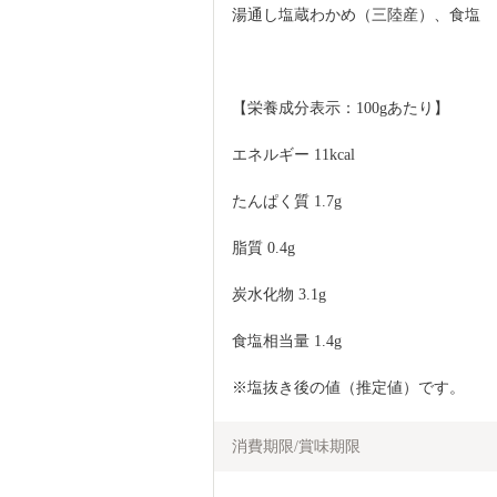
湯通し塩蔵わかめ（三陸産）、食塩
【栄養成分表示：100gあたり】
エネルギー 11kcal
たんぱく質 1.7g
脂質 0.4g
炭水化物 3.1g
食塩相当量 1.4g
※塩抜き後の値（推定値）です。
消費期限/賞味期限