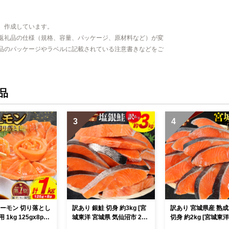
、作成しています。
返礼品の仕様（規格、容量、パッケージ、原材料など）が変
品のパッケージやラベルに記載されている注意書きなどをご
品
3
4
サーモン 切り落とし
訳あり 銀鮭 切身 約3kg [宮
訳あり 宮城県産 熟成
1kg 125gx8p
城東洋 宮城県 気仙沼市 205
切身 約2kg [宮城東
 宮城県 気仙沼市 2
64992] 鮭 魚介類 海鮮 訳ア
県 気仙沼市 2056334