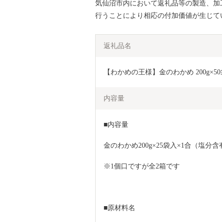
気仙沼市内において返礼品等の製造、加
行うことにより相応の付加価値が生じて
返礼品名
【わかめの王様】金のわかめ 200g×50袋 
内容量
■内容量
金のわかめ200g×25袋入×1合（塩分含
※1個口ですが全2箱です
■原材料名