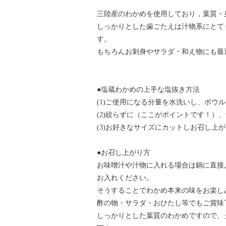
三陸産のわかめを使用しており，葉質・
しっかりとした歯ごたえは汁物系にとて
す。
もちろんお刺身やサラダ・和え物にも最
●塩蔵わかめの上手な塩抜き方法
(1)ご使用になる分量を水洗いし、ボウ
(2)絞らずに（ここがポイントです！）
(3)お好きなサイズにカットしお召し上
●お召し上がり方
お味噌汁や汁物に入れる場合は鍋に直接
お入れください。
そうすることでわかめ本来の味をお楽し
酢の物・サラダ・おひたし等でもご賞味
しっかりとした葉質のわかめですので、