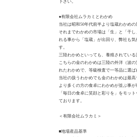
下さい。
●有限会社ムラカミとわかめ
当社は昭和50年代前半より塩蔵わかめ
それまでわかめの市場は「生」と「干し
れる事から「塩蔵」が出回り、弊社も気
す。
三陸わかめといっても、養殖されている
こちらの金のわかめは三陸の外洋（波の
れたわかめで、等級検査で一等品に選ば
当社の扱うわかめでも金のわかめは最高ラ
より多くの方の食卓にわかめが並ぶ事が
「毎日の食卓に笑顔と彩りを」をモット
ております。
＜有限会社ムラカミ＞
■地場産品基準