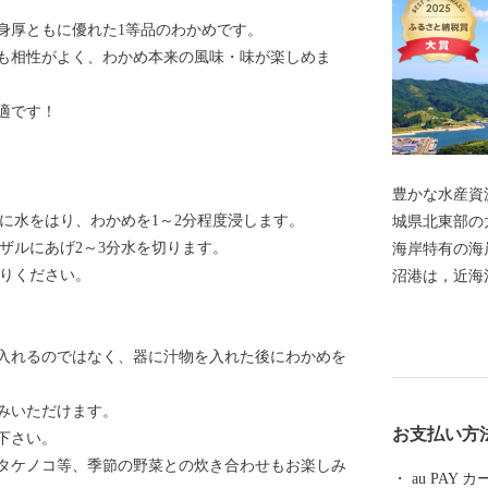
身厚ともに優れた1等品のわかめです。
も相性がよく、わかめ本来の風味・味が楽しめま
適です！
豊かな水産資
ルに水をはり、わかめを1～2分程度浸します。
城県北東部の
、ザルにあげ2～3分水を切ります。
海岸特有の海
がりください。
沼港は，近海
の一大基地と
部である気仙
入れるのではなく、器に汁物を入れた後にわかめを
グロ類のほか
誇る生鮮カツ
みいただけます。
となるサメ類
お支払い方
下さい。
ヤ，ホタテな
タケノコ等、季節の野菜との炊き合わせもお楽しみ
巻。 魚市場
au PAY