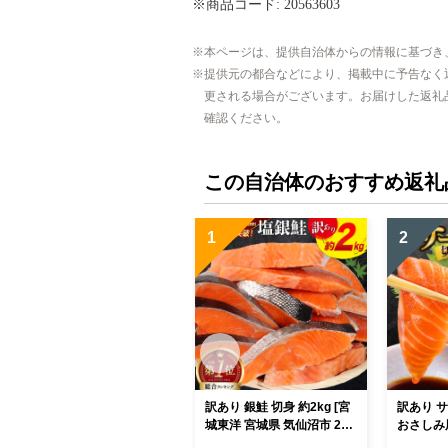
※商品コード: 20563603
本ページは、提供自治体からの情報に基づき
提供元の都合などにより、掲載中に予告なく
更される場合がございます。お届けした返礼
確認ください。
この自治体のおすすめ返礼
1
2
訳あり 銀鮭 切身 約2kg [宮
訳あり 
城東洋 宮城県 気仙沼市 205
おさしみ用 
64991] 鮭 魚介類 海鮮 訳ア
[足利本店