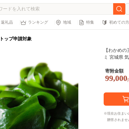
返礼品
ランキング
地域
特集
初めての
トップ申請対象
【わかめの王
ミ 宮城県 気仙
寄附金額
99,000
現在お住まい
贈答されませ