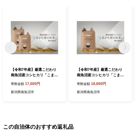
【令和7年産】厳選こだわり
【令和7年産】厳選こだわり
南魚沼産コシヒカリ「こまが
南魚沼産コシヒカリ「こまが
た農園のお米」 4kg(2kg×2
た農園のお米」 ５kg【銘柄
17,000円
18,000円
寄附金額
寄附金額
袋)【銘柄米 ブランド米 精米
米 ブランド米 精米 こしひか
こしひかり コシヒカリ 魚沼
り コシヒカリ 魚沼産 新潟米
新潟県南魚沼市
新潟県南魚沼市
産 新潟米 産地直送 お米 米
産地直送 お米 米 こめ コメ
こめ コメ ご飯 御飯 ごはん】
ご飯 御飯 ごはん】
この自治体のおすすめ返礼品