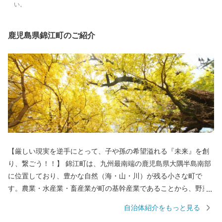
い。
鹿児島県錦江町のご紹介
【厳しい現実を逆手にとって、子や孫の希望溢れる『未来』を創
り、繋ごう！！】 錦江町は、九州最南端の鹿児島県大隅半島南部
に位置しており、豊かな自然（海・山・川）が残る小さな町で
す。農業・水産業・畜産業が町の基幹産業であることから、野菜
をはじめ、果物や肉、魚などの高質な「食」を生産しています。
自治体紹介をもっと見る
そんな錦江町では、日本や町の宝である「子どもたち」に厳しい