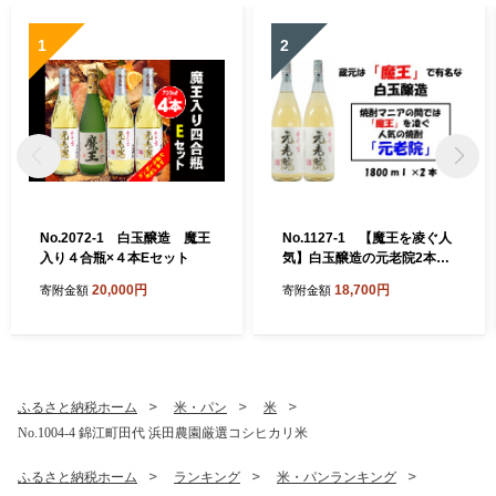
1
2
No.2072-1 白玉醸造 魔王
No.1127-1 【魔王を凌ぐ人
入り４合瓶×４本Eセット
気】白玉醸造の元老院2本セ
ット
20,000円
18,700円
寄附金額
寄附金額
ふるさと納税ホーム
米・パン
米
No.1004-4 錦江町田代 浜田農園厳選コシヒカリ米
ふるさと納税ホーム
ランキング
米・パンランキング