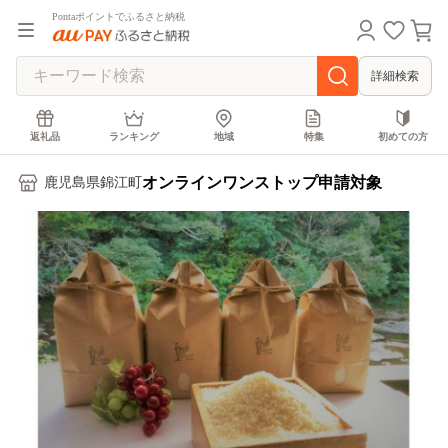
Pontaポイントでふるさと納税
詳細検索
返礼品
ランキング
地域
特集
初めての方
オンラインワンストップ申請対象
鹿児島県錦江町