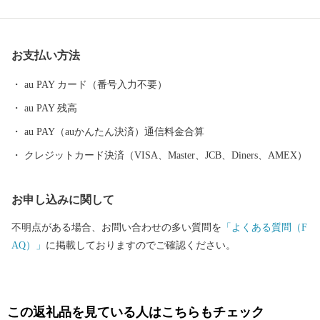
未来ではなく、希望溢れる『未来』をしっかりと渡すために、行
政や町民である大人たちが人口減少・少子高齢化起因による厳し
い現実(社会課題)を受け止め、町が一丸となって町の未来を考え・
お支払い方法
創り・繋いでいく為のプロジェクトが策定されました。それが ”錦
江町『MIRAI』づくりプロジェクト”です。その重要施策の1つと
au PAY カード（番号入力不要）
して「錦江町ふるさと納税事業」を実施し、事業者・町民
au PAY 残高
（町）・寄附者の皆さまの「想い」を直接町の力に変え、錦江町
ふるさと納税に関わっていただく皆さまとの「絆」を深めるため
au PAY（auかんたん決済）通信料金合算
に、寄附者の皆さまが町の「取り組み」や事業者の「想い」に共
クレジットカード決済（VISA、Master、JCB、Diners、AMEX）
感し、ご支援していただける運用を目指しています。
お申し込みに関して
不明点がある場合、お問い合わせの多い質問を
「よくある質問（F
AQ）」
に掲載しておりますのでご確認ください。
この返礼品を見ている人はこちらもチェック