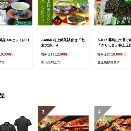
茶3本セット[J01
A4066 村上銘茶詰合せ「七
A-017 霧島山の香り
彩の詩」Ａ
「きりしま」特上玉
やぶきた茶・粉末緑
10,000円
12,000円
10,000円
寄附金額
寄附金額
ト【霧島誠香苑製茶
津市
新潟県村上市
鹿児島県霧島市
品
3
4