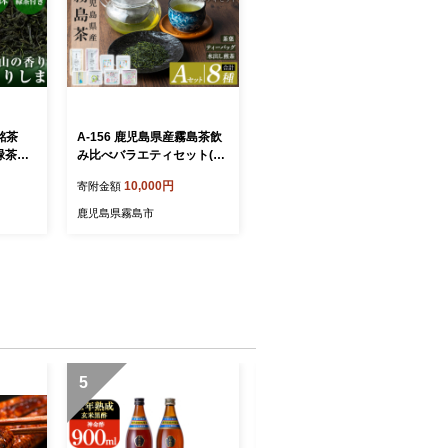
銘茶
A-156 鹿児島県産霧島茶飲
緑茶・
み比べバラエティセット(A
茶セッ
セット・合計8種)【末重製
10,000円
寄附金額
】
茶】霧島市 日本茶 お茶 霧
島茶 ティーバッグ お手軽
鹿児島県霧島市
緑茶 茶葉 水出し茶 煎茶 銘
茶 詰め合わせ 詰合せ
5
6