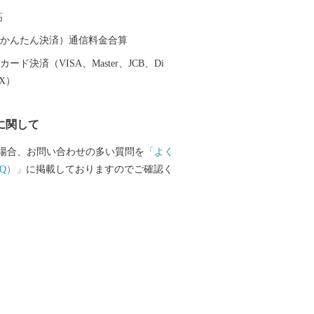
ションが最高の露天風呂、昔ながらの湯
高
種多様な温泉施設があり、自分好みの温
とができます。 また、天照大神の孫の
（auかんたん決済）通信料金合算
トが三種の神器を手に高千穂峰に降り立
ード決済（VISA、Master、JCB、Di
「天孫降臨神話」が残り、そのニニギノ
EX）
神としている霧島神宮を中心にたくさん
ットがあり、そのパワーを求めて全国か
に関して
訪れます。 鹿児島空港があるまち霧島
機を利用すると東京から約1時間35分、大
場合、お問い合わせの多い質問を
「よく
間10分で来ることができます。遠いようで
Q）」
に掲載しておりますのでご確認く
島市」。多くの偉人が癒されたこのまち
も日ごろの疲れを癒してみませんか。 生
いがつまった特産品 鹿児島ブランド
牛オリンピック日本一の「鹿児島黒
品評会で日本一を獲得した「霧島茶」、
造られていない「壺づくり黒酢」など、
庫です。さらに、その美しさと職人技で
いる「薩摩錫器」や「薩摩切子」などの