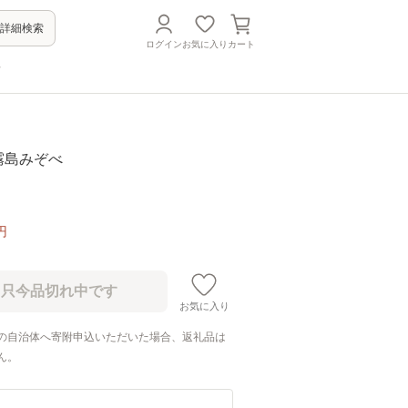
詳細検索
ログイン
お気に入り
カート
方
茶霧島みぞべ
円
お気に入り
の自治体へ寄附申込いただいた場合、返礼品は
ん。