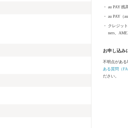
族湯やロケー
au PAY 残
治温泉など多
泉を楽しむこ
au PAY
ニニギノミコ
クレジットカ
ったとされる
ners、AM
ミコトを御祭
のパワースポ
お申し込み
ら多くの人が
市には、飛行
不明点がある
阪なら約1時
ある質問（FA
近いまち「霧
ださい。
で、みなさん
産者の技と思
「黒豚」に和
牛」、全国茶
霧島市でしか
霧島は食の宝
注目を集めて