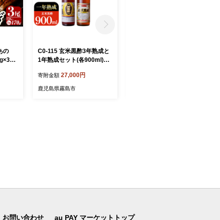
あの
C0-115 玄米黒酢3年熟成と
K-736 鹿児島本格芋焼酎
g×3
1年熟成セット(各900ml)
「蔓無源氏」1800ml【万膳
市 鰻
【長命ヘルシン酢醸造】
酒店】霧島市 焼酎 いも焼酎
27,000円
11,000円
寄附金額
寄附金額
国産
一升瓶 芋焼酎 本格芋焼酎
本格焼酎 酒 宅飲み 家飲み
鹿児島県霧島市
鹿児島県霧島市
お問い合わせ
au PAY マーケットトップ