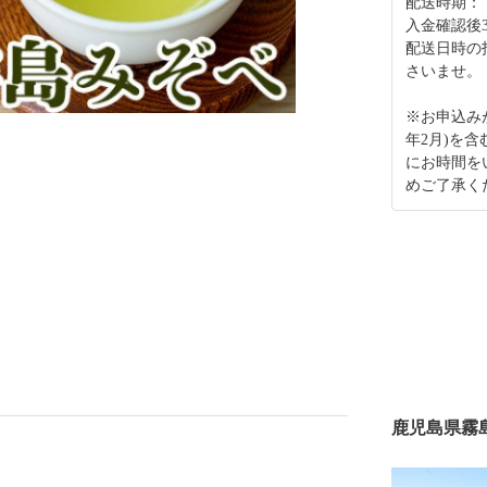
配送時期：
入金確認後
配送日時の
さいませ。
※お申込み
年2月)を
にお時間を
めご了承く
鹿児島県霧