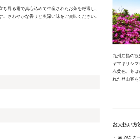
立ち昇る霧で真心込めて生産されたお茶を厳選し、
す。さわやかな香リと奥深い味をご賞味ください。
九州屈指の観
ヤマキリシマ
赤黄色、冬は
れた登山客を
擁し、日本ジ
本で最初の国
どの豊かな自
黒さつま鶏・
す。 豊富な
お支払い方
郷隆盛や坂本
た。霧島市に
au PAY