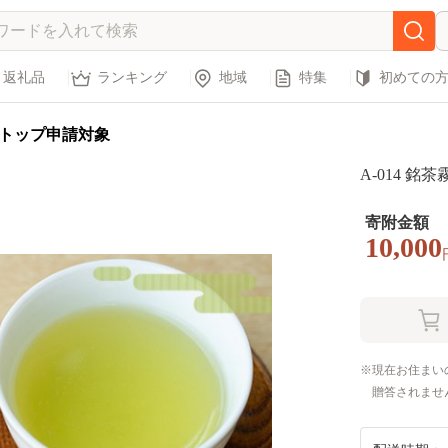
返礼品
ランキング
地域
特集
初めての
トップ申請対象
A-014 銘
寄附金額
10,000
現在お住まい
贈答されませ