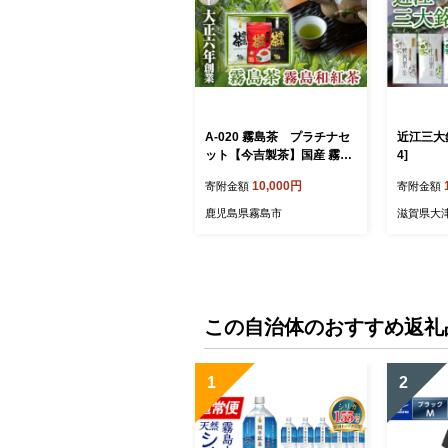
A-020 霧島茶 プラチナセ
近江三大銘
ット【今吉製茶】国産 霧島
4]
産 お茶 茶葉 煎茶 緑茶 銘茶
10,000円
寄附金額
寄附金額
詰め合わせ 詰合せ 紅茶
鹿児島県霧島市
滋賀県大
この自治体のおすすめ返礼
1
2