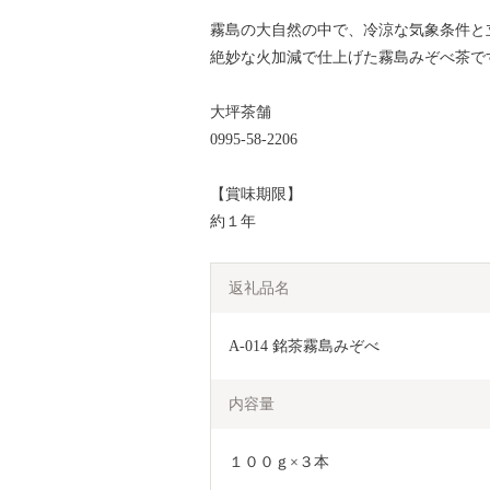
霧島の大自然の中で、冷涼な気象条件と
絶妙な火加減で仕上げた霧島みぞべ茶で
大坪茶舗
0995-58-2206
【賞味期限】
約１年
返礼品名
A-014 銘茶霧島みぞべ
内容量
１００ｇ×３本