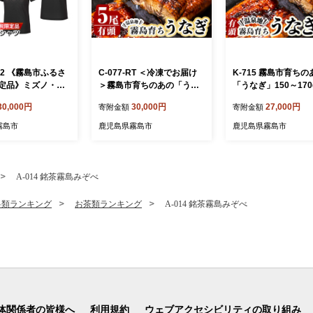
6-02 《霧島市ふるさ
C-077-RT ＜冷凍でお届け
K-715 霧島市育ちの
定品》ミズノ・薩
＞霧島市育ちのあの「うな
「うなぎ」150～170
ポロシャツ(ブラッ
ぎ」120～130g×5尾【田代
尾！【田代水産】霧島
30,000円
30,000円
27,000円
寄附金額
寄附金額
ミズノ】 日本製 国
水産】霧島市 鰻 ウナギ 蒲
ウナギ 蒲焼き 蒲焼 
ツ 運動 トレーニ
焼き 蒲焼 国産
霧島市
鹿児島県霧島市
鹿児島県霧島市
フ ウエア ウェア
 ポロシャツ ランニ
オドラントテープ
A-014 銘茶霧島みぞべ
料類ランキング
お茶類ランキング
A-014 銘茶霧島みぞべ
体関係者の皆様へ
利用規約
ウェブアクセシビリティの取り組み