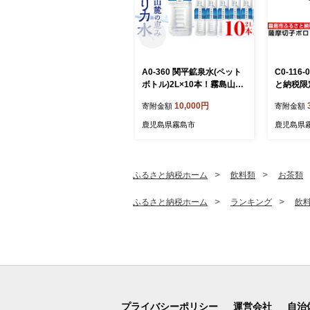
A0-360 関平鉱泉水(ペット
C0-11
ボトル)2L×10本！霧島山麓
と納税限
の大自然の中から湧出する
摩切子柄
10,000円
寄附金額
寄附金額
温泉水♪美容と健康のミネラ
ク・M)【
ル成分シリカが豊富なミネ
産 スポー
鹿児島県霧島市
鹿児島県
ラルウォーター【関平鉱泉
ング ゴル
所】霧島市 シリカ水 天然水
吸汗速乾
ング デ
ふるさと納税ホーム
飲料類
お茶類
ふるさと納税ホーム
ランキング
飲
プライバシーポリシー
運営会社
自治