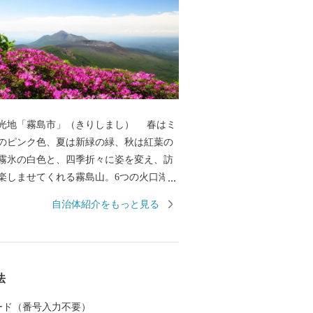
光地「霧島市」（きりしまし） 春はミ
のピンク色、夏は新緑の緑、秋は紅葉の
霧氷の白色と、四季折々に姿を変え、訪
楽しませてくれる霧島山。6つの火口湖を
オパークにも認定されている大自然。日
自治体紹介をもっと見る
立公園に指定され、海・山・川・田園な
然が広がり、その中で育つ黒豚・黒牛・
黒酢、霧島茶などの食材が自慢のまちで
湯量と泉質を誇る温泉が魅力で、あの西
法
龍馬も霧島の温泉と大自然に癒されまし
は人気のお宿のほか、気軽に楽しめる家
 カード（番号入力不要）