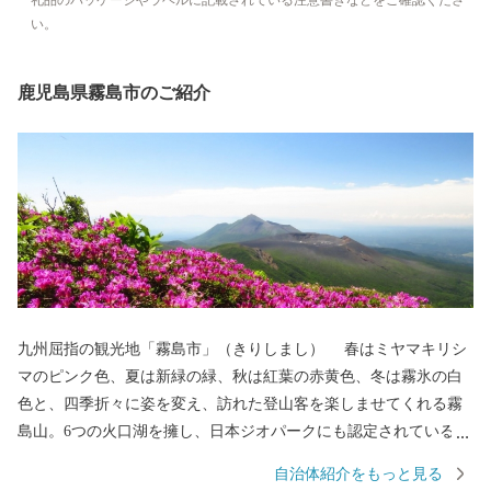
礼品のパッケージやラベルに記載されている注意書きなどをご確認くださ
い。
鹿児島県霧島市のご紹介
九州屈指の観光地「霧島市」（きりしまし） 春はミヤマキリシ
マのピンク色、夏は新緑の緑、秋は紅葉の赤黄色、冬は霧氷の白
色と、四季折々に姿を変え、訪れた登山客を楽しませてくれる霧
島山。6つの火口湖を擁し、日本ジオパークにも認定されている大
自然。日本で最初の国立公園に指定され、海・山・川・田園など
自治体紹介をもっと見る
の豊かな自然が広がり、その中で育つ黒豚・黒牛・黒さつま鶏・