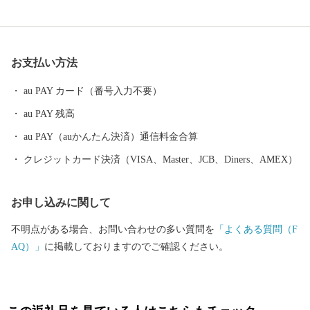
黒酢、霧島茶などの食材が自慢のまちです。 豊富な湯量と泉質
を誇る温泉が魅力で、あの西郷隆盛や坂本龍馬も霧島の温泉と大
自然に癒されました。霧島市には人気のお宿のほか、気軽に楽し
お支払い方法
める家族湯やロケーションが最高の露天風呂、昔ながらの湯治温
泉など多種多様な温泉施設があり、自分好みの温泉を楽しむこと
au PAY カード（番号入力不要）
ができます。 また、天照大神の孫のニニギノミコトが三種の神
au PAY 残高
器を手に高千穂峰に降り立ったとされる「天孫降臨神話」が残
り、そのニニギノミコトを御祭神としている霧島神宮を中心にた
au PAY（auかんたん決済）通信料金合算
くさんのパワースポットがあり、そのパワーを求めて全国から多
クレジットカード決済（VISA、Master、JCB、Diners、AMEX）
くの人が訪れます。 鹿児島空港があるまち霧島市には、飛行機
を利用すると東京から約1時間35分、大阪なら約1時間10分で来る
お申し込みに関して
ことができます。遠いようで近いまち「霧島市」。多くの偉人が
癒されたこのまちで、みなさんも日ごろの疲れを癒してみません
不明点がある場合、お問い合わせの多い質問を
「よくある質問（F
か。 生産者の技と思いがつまった特産品 鹿児島ブランド「黒
AQ）」
に掲載しておりますのでご確認ください。
豚」に和牛オリンピック日本一の「鹿児島黒牛」、全国茶品評会
で日本一を獲得した「霧島茶」、霧島市でしか造られていない
「壺づくり黒酢」など、霧島は食の宝庫です。さらに、その美し
さと職人技で注目を集めている「薩摩錫器」や「薩摩切子」など