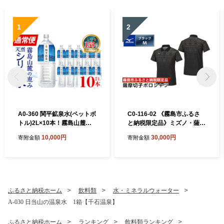
1
2
A0-360 関平鉱泉水(ペットボ
C0-116-02 《霧島市ふるさ
トル)2L×10本！霧島山麓の
と納税限定品》ミズノ・薩摩
大自然の中から湧出する温泉
切子柄ポロシャツ(ブラッ
10,000円
30,000円
寄附金額
寄附金額
水♪美容と健康のミネラル成
ク・M)【ミズノ】 日本製 国
分シリカが豊富なミネラルウ
産 スポーツ 運動 トレーニン
ォーター【関平鉱泉所】霧島
グ ゴルフ ウエア ウェア 吸汗
市 シリカ水 天然水
速乾 ポロシャツ ランニング
デオドラントテープ
ふるさと納税ホーム
飲料類
水・ミネラルウォーター
A-030 日当山の温泉水 1箱【千石温泉】
ふるさと納税ホーム
ランキング
飲料類ランキング