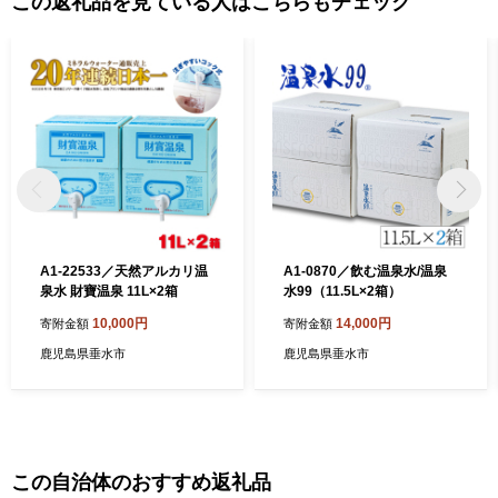
この返礼品を見ている人はこちらもチェック
の工芸品のほか、人気温泉宿の宿泊券など、多数揃えています。
A1-22533／天然アルカリ温
A1-0870／飲む温泉水/温泉
泉水 財寶温泉 11L×2箱
水99（11.5L×2箱）
10,000円
14,000円
寄附金額
寄附金額
鹿児島県垂水市
鹿児島県垂水市
この自治体のおすすめ返礼品