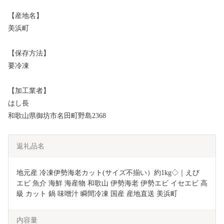
【産地名】
美浜町
【保存方法】
要冷凍
【加工業者】
はし長
和歌山県御坊市名田町野島2368
返礼品名
地元産 冷凍伊勢海老カット(サイズ不揃い）約1kg◇｜えび 
エビ 魚介 海鮮 海産物 和歌山 伊勢海老 伊勢エビ イセエビ 高
級 カット 鍋 味噌汁 瞬間冷凍 国産 産地直送 美浜町
内容量