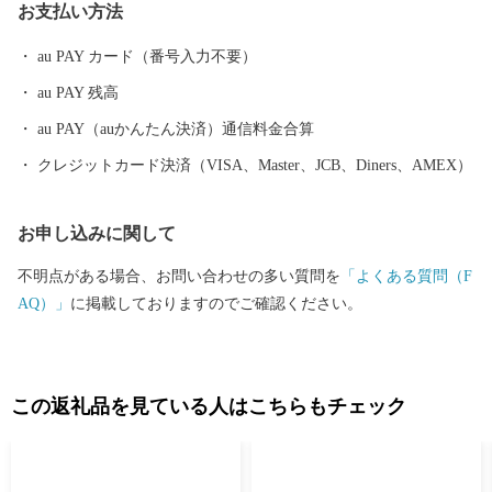
お支払い方法
く受けています。 太平洋に面する砂州海岸には、全長約４．５キ
ロメートル、幅は広い所で約５００メートルの近畿最大の松林
au PAY カード（番号入力不要）
「煙樹ヶ浜（えんじゅがはま）」があります。
au PAY 残高
au PAY（auかんたん決済）通信料金合算
クレジットカード決済（VISA、Master、JCB、Diners、AMEX）
お申し込みに関して
不明点がある場合、お問い合わせの多い質問を
「よくある質問（F
AQ）」
に掲載しておりますのでご確認ください。
この返礼品を見ている人はこちらもチェック