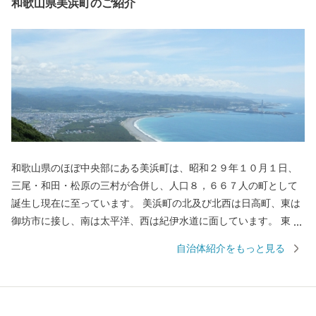
和歌山県美浜町のご紹介
和歌山県のほぼ中央部にある美浜町は、昭和２９年１０月１日、
三尾・和田・松原の三村が合併し、人口８，６６７人の町として
誕生し現在に至っています。 美浜町の北及び北西は日高町、東は
御坊市に接し、南は太平洋、西は紀伊水道に面しています。 東西
約９キロメートル、南北約２．５キロメートル、面積１２．７７
自治体紹介をもっと見る
平方キロメートルの町で、面積では和歌山県下で二番目に狭い町
であります。 当地は年間平均気温１６．６度と高く、最暖月で２
７．５度、最寒月で６．３度と温暖ですが、年間平均降水量は
１，８０９ミリで、以前から台風、水害、高潮などの被害を数多