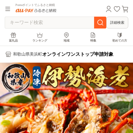
Pontaポイントでふるさと納税
詳細検索
返礼品
ランキング
地域
特集
初めての方
オンラインワンストップ申請対象
和歌山県美浜町