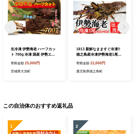
生冷凍 伊勢海老 ハーフカッ
1813 新鮮なまますぐ冷凍!!
ト 700g 冷凍 国産 伊勢エビ
徳之島産冷凍伊勢海老1尾
イセエビ いせえび 海老 エビ
（500g~700g） （ 伊勢えび
25,000円
22,000円
寄附金額
寄附金額
えび おせち 刺身 焼き物 味噌
イセエビ 伊勢えび 伊勢エビ
汁
えび エビ 海老 鍋 ご馳走 海
茨城県大洗町
鹿児島県徳之島町
の幸 料理 焼き 人気 海産物
家族 正月 お祝い ）
この自治体のおすすめ返礼品
1
2