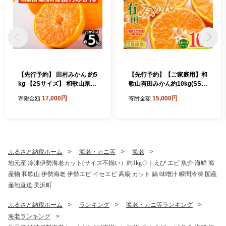
【先行予約】 田村みかん 約5
【先行予約】【ご家庭用】和
kg 【2Sサイズ】 和歌山県
歌山有田みかん約10kg(SS、
湯浅町 田村地区産
Sサイズ)【美浜町】
17,000円
15,000円
寄附金額
寄附金額
ふるさと納税ホーム
海老・カニ等
海老
地元産 冷凍伊勢海老カット(サイズ不揃い）約1kg◇｜えび エビ 魚介 海鮮 海
産物 和歌山 伊勢海老 伊勢エビ イセエビ 高級 カット 鍋 味噌汁 瞬間冷凍 国産
産地直送 美浜町
ふるさと納税ホーム
ランキング
海老・カニ等ランキング
海老ランキング