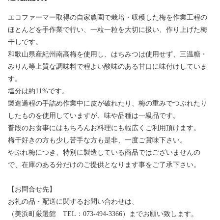
エコファーマー取得の自家農園で栽培・収穫した梅を作業工程の
ほとんどを手作業で行い、一粒一粒を大切に扱い、作り上げた梅
干しです。
和歌山県産紀州南高梅を使用し、はちみつは使用せず、三温糖・
みりん等上質な調味料で程よい酸味のある甘口に味付けしていま
す。
塩分は約11%です。
製造過程の手詰め作業中に皮が破れたり、梅の重みでつぶれたり
したものを使用していますが、味や品種は一級品です。
普段のお食事にはもちろんお料理にも幅広くご利用頂けます。
梅干好きの方も少し苦手な方も是非、一度ご賞味下さい。
やぶれ梅につき、特別に製造している商品ではございませんの
で、在庫のある分だけのご提供となります事をご了承下さい。
【お問合せ先】
お礼の品・配送に関するお問い合わせは、
（美浜町厳選館 TEL：073-494-3366）までお願い致します。