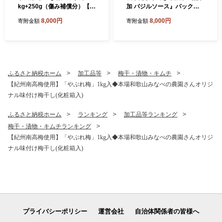
kg+250g（傷み補償分）【わ
加 バジルソース』パック入
けあり・訳あり】【光センサ
り4袋
8,000円
8,000円
寄附金額
寄附金額
ー選果】
ふるさと納税ホーム
加工品等
梅干・漬物・キムチ
【紀州南高梅使用】「やぶれ梅」1kg入◆本場和歌山みなべの農園さんオリジ
ナル味付け梅干し(化粧箱入)
ふるさと納税ホーム
ランキング
加工品等ランキング
梅干・漬物・キムチランキング
【紀州南高梅使用】「やぶれ梅」1kg入◆本場和歌山みなべの農園さんオリジ
ナル味付け梅干し(化粧箱入)
プライバシーポリシー
運営会社
自治体関係者の皆様へ