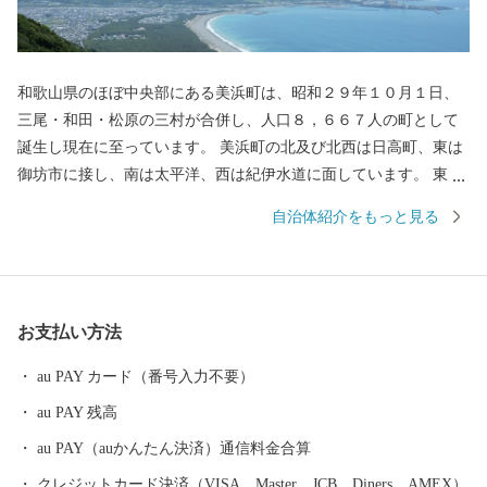
和歌山県のほぼ中央部にある美浜町は、昭和２９年１０月１日、
三尾・和田・松原の三村が合併し、人口８，６６７人の町として
誕生し現在に至っています。 美浜町の北及び北西は日高町、東は
御坊市に接し、南は太平洋、西は紀伊水道に面しています。 東西
約９キロメートル、南北約２．５キロメートル、面積１２．７７
自治体紹介をもっと見る
平方キロメートルの町で、面積では和歌山県下で二番目に狭い町
であります。 当地は年間平均気温１６．６度と高く、最暖月で２
７．５度、最寒月で６．３度と温暖ですが、年間平均降水量は
１，８０９ミリで、以前から台風、水害、高潮などの被害を数多
お支払い方法
く受けています。 太平洋に面する砂州海岸には、全長約４．５キ
ロメートル、幅は広い所で約５００メートルの近畿最大の松林
au PAY カード（番号入力不要）
「煙樹ヶ浜（えんじゅがはま）」があります。
au PAY 残高
au PAY（auかんたん決済）通信料金合算
クレジットカード決済（VISA、Master、JCB、Diners、AMEX）