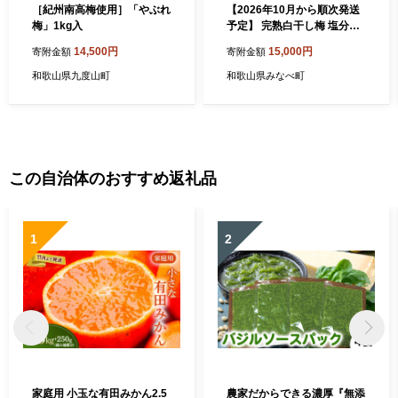
［紀州南高梅使用］「やぶれ
【2026年10月から順次発送
梅」1kg入
予定】 完熟白干し梅 塩分約2
0％ 1kg 本場紀州南高梅 ｜白
14,500円
15,000円
寄附金額
寄附金額
干し梅 梅干し 梅干 紀州南高
梅 南高梅 A級品 無添加 無着
和歌山県九度山町
和歌山県みなべ町
色 自家栽培 みなべ産 手土産
贈答用 贈り物 ktok001
この自治体のおすすめ返礼品
1
2
家庭用 小玉な有田みかん2.5
農家だからできる濃厚『無添