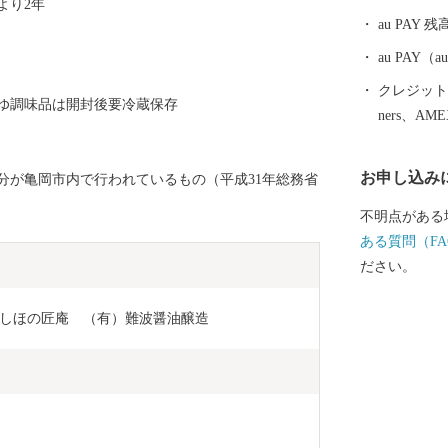
より2年
00人の観客収
au PAY 残
ホームスタジ
ラグビーなど
au PAY
楽や地域振興
クレジットカ
ゆ調味品は開封後要冷蔵保存
活用が期待さ
ners、AM
お申し込み
分が亀岡市内で行われているもの（平成31年総務省
不明点がある
ある質問（FA
ださい。
しほの匠庵　（有）難波醤油醸造