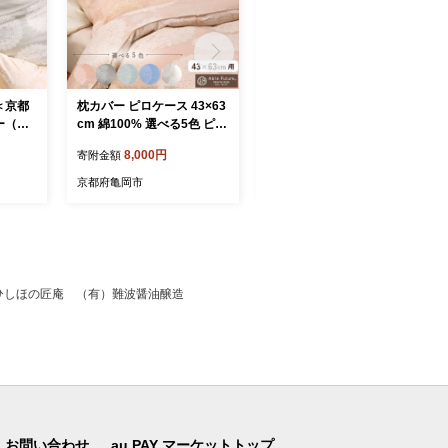
＜京都
枕カバー ピロケース 43×63
麻 ケット 小ぶりシングル
ー（ク
cm 綿100% 選べる5色 ピン
本麻ケット 夏用 麻100% 本
綿10
ク ブルー グリーン モカ ア
麻ちぢみ 日本製 国産 涼し
8,000円
125,000円
寄附金額
寄附金額
らかタ
イボリー ファスナー式 日本
い 軽い 京都金桝｜苧麻の涼
ナー ナ
製 国産 京都金桝｜クロッシ
み
京都府亀岡市
京都府亀岡市
ース柄
ェ
 なめら
布団に相
心地いい
岡産 新
ひしほの匠庵 （有）難波醤油醸造
お問い合わせ
au PAY マーケットトップ