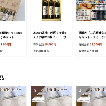
油醸造＞ひしほの
本格お醤油で料理を美味し
調味料「二宮醸造 詰
ょうゆセット
く！お徳用3本セット ひし
せセット」久万山か
ほの匠庵 （有）難波醤油
00ml／こいくち1L
11,000円
18,000円
11,000円
寄附金額
寄附金額
醸造
ち1L／まろやか1L
みそ600g／ひしお25
岡市
京都府亀岡市
愛媛県久万高原町
国産 醤油 しょうゆ 
舗 厳選 煮物 かけし
美味しい おいしい 
人気 愛媛 久万高原 
への配送不可
品
3
4