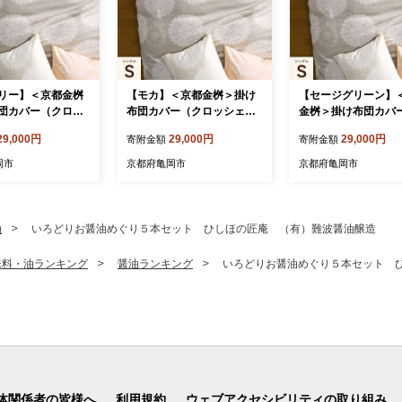
リー】＜京都金桝
【モカ】＜京都金桝＞掛け
【セージグリーン】
団カバー（クロッ
布団カバー（クロッシェ）
金桝＞掛け布団カバ
ングル 綿100%◇
シングル 綿100%◇≪日本
ロッシェ）シングル 
29,000円
29,000円
29,000円
寄附金額
寄附金額
 なめらかタッチ 両
製 なめらかタッチ 両サイド
0%◇≪日本製 なめ
ァスナー ナチュラ
ファスナー ナチュラル 北欧
ッチ 両サイドファス
岡市
京都府亀岡市
京都府亀岡市
 レース柄 サテン
風 レース柄 サテン生地 や
チュラル 北欧風 レ
らか なめらか 肌
わらか なめらか 肌触り抜群
サテン生地 やわらか
 羽毛布団に相性良
羽毛布団に相性良い 布団カ
か 肌触り抜群 羽毛
バー 心地いい Abl
バー 心地いい Able Future
性良い 布団カバー 
油
いろどりお醤油めぐり５本セット ひしほの匠庵 （有）難波醤油醸造
re 京都亀岡産 新生活
京都亀岡産 新生活≫
Able Future 京都亀
生活≫
味料・油ランキング
醤油ランキング
いろどりお醤油めぐり５本セット 
体関係者の皆様へ
利用規約
ウェブアクセシビリティの取り組み