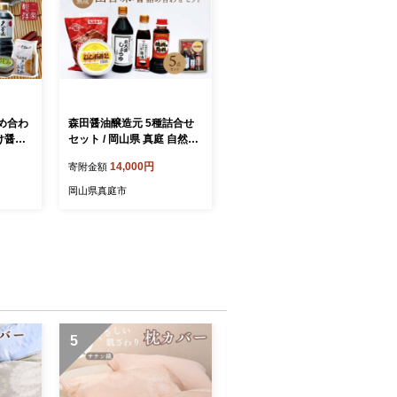
め合わ
森田醤油醸造元 5種詰合せ
け醤油6
セット / 岡山県 真庭 自然熟
／うすく
成の田舎味噌 こだわり醤油
14,000円
寄附金額
／久万山
希少価値 調味料 国産 詰め
0g ｜
合わせ 取り寄せ お土産 手
岡山県真庭市
料理 老
作り 田舎味噌 ひしお味噌
ょうゆ
丸大豆しょうゆ 卵かけご飯
おすすめ
醤油 焼肉のたれ 【配送不可
※離島
地域：北海道／沖縄県／離
島】【jujy035-01】
5
6