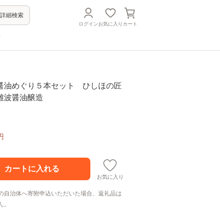
詳細検索
ログイン
お気に入り
カート
方
醤油めぐり５本セット ひしほの匠
難波醤油醸造
円
お気に入り
の自治体へ寄附申込いただいた場合、返礼品は
ん。