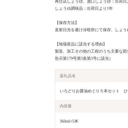
再仕込しょうゆ、濃口しょうゆ：出荷日
しょうゆ調味品：出荷日より1年
【保存方法】
直射日光を避け冷暗所にて保存、しょう
【地場産品に該当する理由】
製造、加工その他の工程のうち主要な部
告示第179号第5条第3号に該当）
返礼品名
いろどりお醤油めぐり５本セット　ひ
内容量
360ml×5本