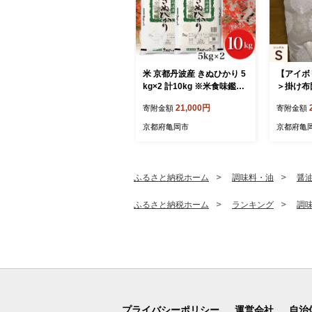
米 京都丹波産 きぬひかり 5
【アイボ
kg×2 計10kg ※米食味鑑定
＞掛け布
士厳選 ※精米したてをお届
シェ）シ
21,000円
寄附金額
寄附金額
け【京都伏見のお米問屋が
≪日本製
精米】米 白米 ※沖縄本島・
サイドフ
京都府亀岡市
京都府亀
離島への配送不可
ル 北欧風
生地 やわ
触り抜群
い 布団カ
ふるさと納税ホーム
調味料・油
醤
e Futu
≫
ふるさと納税ホーム
ランキング
調
プライバシーポリシー
運営会社
自治