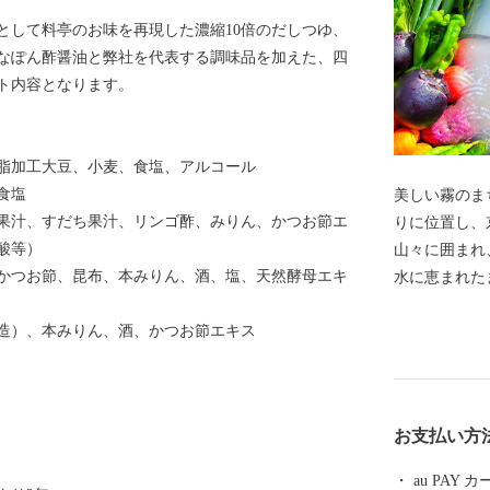
として料亭のお味を再現した濃縮10倍のだしつゆ、
なぽん酢醤油と弊社を代表する調味品を加えた、四
ト内容となります。
脂加工大豆、小麦、食塩、アルコール
食塩
美しい霧のまち 亀岡 京都府亀
果汁、すだち果汁、リンゴ酢、みりん、かつお節エ
りに位置し、
酸等）
山々に囲まれ
かつお節、昆布、本みりん、酒、塩、天然酵母エキ
水に恵まれた
栄え、足利尊
造）、本みりん、酒、かつお節エキス
信点となった
は、亀岡盆地
徴する風景と
か霧のテラス
お支払い方
お楽しみいただけます。 新
ンガスタジアム 
au PAY