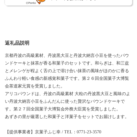
返礼品説明
京都丹波の高級素材、丹波黒大豆と丹波大納言小豆を使ったパウ
ンドケーキと抹茶が香る和菓子のセットです。和らぎは、和三盆
とメレンゲが程よく舌の上で溶け合い抹茶の風味がほのかに香る
ふんわり軽い食感の新感覚和菓子です。第２６回全国菓子大博覧
会茶道家元賞を受賞しました。
アリコパウンドは、丹波の高級素材 大粒の丹波黒大豆と風味のよ
い丹波大納言小豆をふんだんに使った贅沢なパウンドケーキで
す。第２７回全国菓子大博覧会外務大臣賞を受賞しました。
あずきの里が厳選した和菓子と洋菓子をセットでお届けします。
【提供事業者】京菓子ふじ幸 / TEL：0771-23-3570