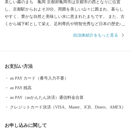
美しい霧のまち 亀岡 京都府亀岡市は京都市の西となりに位置
し、京都駅からおよそ20分。周囲を美しい山々に囲まれ、暮らし
やすく、豊かな自然と美味しい水に恵まれたまちです。 また、古
くから城下町として栄え、足利尊氏や明智光秀など日本の歴史が
変わる発信点となったまちでもあります。 秋から春にかけては、
自治体紹介をもっと見る
亀岡盆地一帯に発生する「丹波霧」が、亀岡を象徴する風景とし
て知られています。 特に朝方、かめおか霧のテラスから望む「雲
海」は素晴らしく、絶景をお楽しみいただけます。 新たなランド
マークとしてサンガスタジアム by KYOCERAが完成しました。約
お支払い方法
21,600人の観客収容能力を誇り、Jリーグ 京都サンガF.C.のホーム
スタジアムとして活用されるほか、サッカーやラグビーなどの国
au PAY カード（番号入力不要）
際試合が開催可能な施設であり、音楽や地域振興など、府内最大
au PAY 残高
級のイベント会場として活用が期待されています。
au PAY（auかんたん決済）通信料金合算
クレジットカード決済（VISA、Master、JCB、Diners、AMEX）
お申し込みに関して