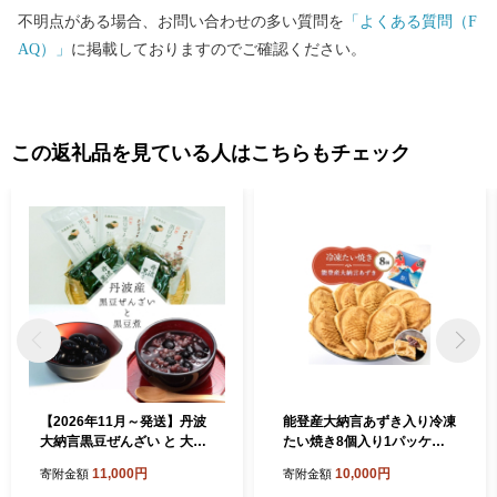
不明点がある場合、お問い合わせの多い質問を
「よくある質問（F
AQ）」
に掲載しておりますのでご確認ください。
この返礼品を見ている人はこちらもチェック
【2026年11月～発送】丹波
能登産大納言あずき入り冷凍
大納言黒豆ぜんざい と 大粒
たい焼き8個入り1パッケー
黒豆煮 のセット（丹波の高
ジ【1614755】
11,000円
10,000円
寄附金額
寄附金額
級素材使用）京都府「現代の