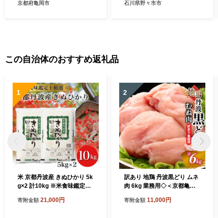
名工」受賞あずきの里謹製
京都府亀岡市
石川県野々市市
（Z3-M2）
この自治体のおすすめ返礼品
1
2
米 京都丹波産 きぬひかり 5k
訳あり 地鶏 丹波黒どり ムネ
g×2 計10kg ※米食味鑑定士
肉 6kg 業務用◇＜京都亀岡
厳選 ※精米したてをお届け
丹波山本＞《ふるさと納税
21,000円
11,000円
寄附金額
寄附金額
【京都伏見のお米問屋が精
鶏肉 ムネ むね 不揃い》
米】米 白米 ※沖縄本島・離