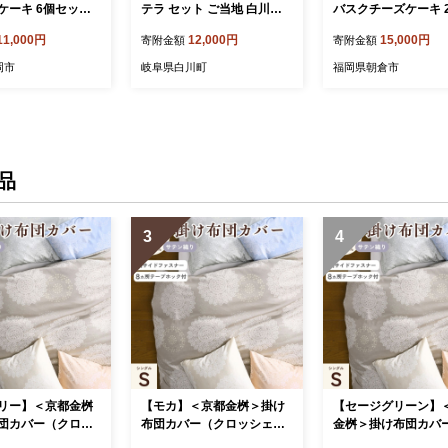
ケーキ 6個セット
テラ セット ご当地 白川町 /
バスクチーズケーキ 2
個／ほうじ茶 3個）
白川菓匠 大黒屋 [AWAA00
ット 朝倉市限定品 
11,000円
12,000円
15,000円
寄附金額
寄附金額
可：離島】□
4]
離島 お菓子
岡市
岐阜県白川町
福岡県朝倉市
品
3
4
リー】＜京都金桝
【モカ】＜京都金桝＞掛け
【セージグリーン】
団カバー（クロッ
布団カバー（クロッシェ）
金桝＞掛け布団カバ
ングル 綿100%◇
シングル 綿100%◇≪日本
ロッシェ）シングル 