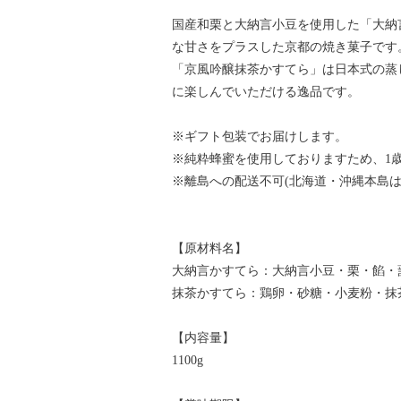
国産和栗と大納言小豆を使用した「大納
な甘さをプラスした京都の焼き菓子です
「京風吟醸抹茶かすてら」は日本式の蒸
に楽しんでいただける逸品です。
※ギフト包装でお届けします。
※純粋蜂蜜を使用しておりますため、1
※離島への配送不可(北海道・沖縄本島は
【原材料名】
大納言かすてら：大納言小豆・栗・餡・
抹茶かすてら：鶏卵・砂糖・小麦粉・抹
【内容量】
1100g