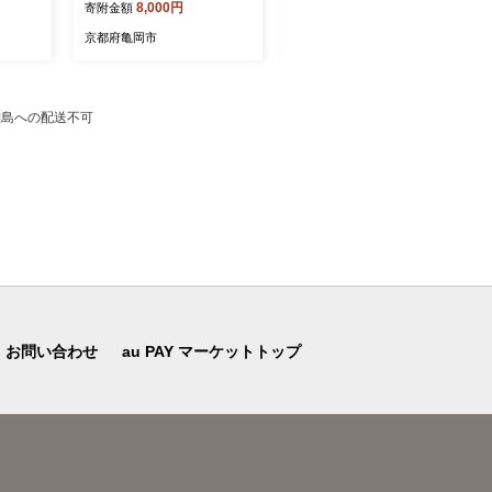
8,000円
125,000円
寄附金額
寄附金額
らかタ
イボリー ファスナー式 日本
い 軽い 京都金桝｜苧麻の涼
ナー ナ
製 国産 京都金桝｜クロッシ
み
京都府亀岡市
京都府亀岡市
ース柄
ェ
 なめら
布団に相
心地いい
離島への配送不可
岡産 新
お問い合わせ
au PAY マーケットトップ