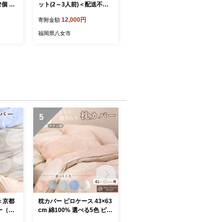
個 セ
ット(2～3人前)＜配送不
配送不可
可：北海道・沖縄・離島＞
12,000円
寄附金額
福岡県八女市
5
6
＜京都
枕カバー ピロケース 43×63
麻 ケット 小ぶりシングル
ー（ク
cm 綿100% 選べる5色 ピン
本麻ケット 夏用 麻100% 本
綿10
ク ブルー グリーン モカ ア
麻ちぢみ 日本製 国産 涼し