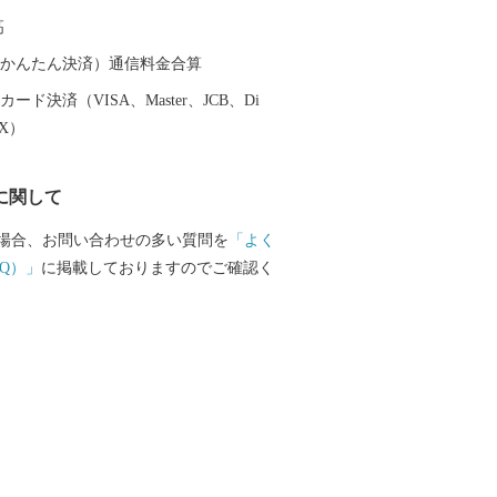
容能力を誇り、Jリーグ 京都サンガF.C.の
高
アムとして活用されるほか、サッカーや
の国際試合が開催可能な施設であり、音
（auかんたん決済）通信料金合算
など、府内最大級のイベント会場として
ード決済（VISA、Master、JCB、Di
れています。
EX）
に関して
場合、お問い合わせの多い質問を
「よく
Q）」
に掲載しておりますのでご確認く