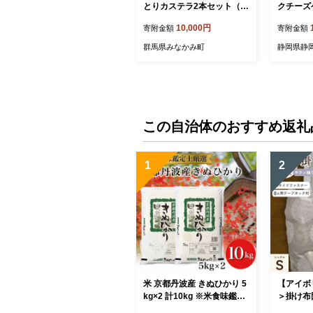
とりカステラ2本セット（抹
クチーズ
茶１本、プレーン１本）
（抹茶 3
10,000円
寄附金額
寄附金額
【配送不
群馬県みなかみ町
静岡県静
この自治体のおすすめ返礼
1
2
米 京都丹波産 きぬひかり 5
【アイボ
kg×2 計10kg ※米食味鑑定
＞掛け布
士厳選 ※精米したてをお届
シェ）シ