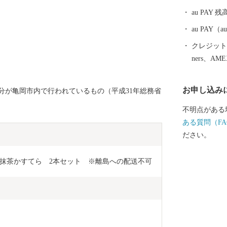
00人の観客収
au PAY 残
ホームスタジ
ラグビーなど
au PAY
楽や地域振興
クレジットカ
活用が期待さ
ners、AM
お申し込み
分が亀岡市内で行われているもの（平成31年総務省
不明点がある
ある質問（FA
ださい。
抹茶かすてら　2本セット　※離島への配送不可