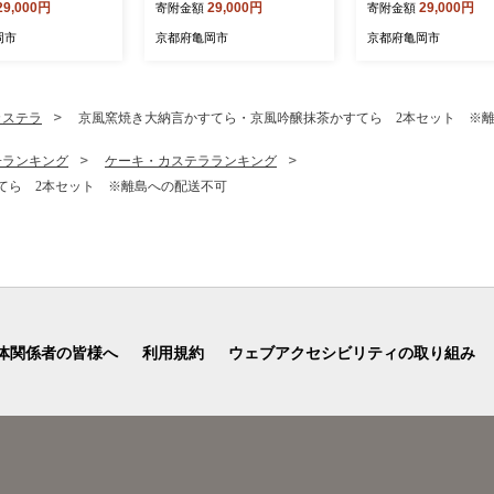
29,000円
29,000円
29,000円
寄附金額
寄附金額
 なめらかタッチ 両
製 なめらかタッチ 両サイド
0%◇≪日本製 なめ
ァスナー ナチュラ
ファスナー ナチュラル 北欧
ッチ 両サイドファス
岡市
京都府亀岡市
京都府亀岡市
 レース柄 サテン
風 レース柄 サテン生地 や
チュラル 北欧風 レ
らか なめらか 肌
わらか なめらか 肌触り抜群
サテン生地 やわらか
 羽毛布団に相性良
羽毛布団に相性良い 布団カ
か 肌触り抜群 羽毛
バー 心地いい Abl
バー 心地いい Able Future
性良い 布団カバー 
カステラ
京風窯焼き大納言かすてら・京風吟醸抹茶かすてら 2本セット ※
re 京都亀岡産 新生活
京都亀岡産 新生活≫
Able Future 京都亀
生活≫
子ランキング
ケーキ・カステラランキング
てら 2本セット ※離島への配送不可
体関係者の皆様へ
利用規約
ウェブアクセシビリティの取り組み