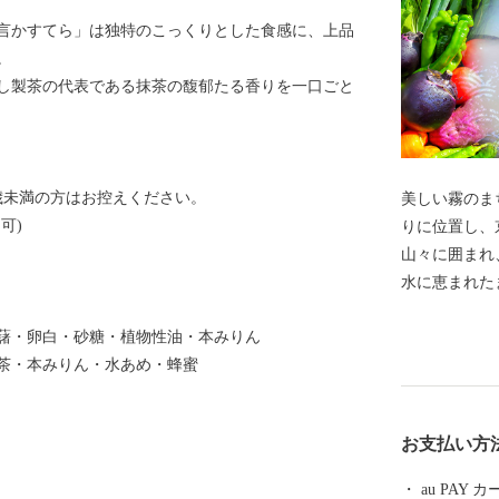
言かすてら」は独特のこっくりとした食感に、上品
。
し製茶の代表である抹茶の馥郁たる香りを一口ごと
歳未満の方はお控えください。
美しい霧のまち 亀岡 京都府亀
可)
りに位置し、
山々に囲まれ
水に恵まれた
栄え、足利尊
藷・卵白・砂糖・植物性油・本みりん
信点となった
茶・本みりん・水あめ・蜂蜜
は、亀岡盆地
徴する風景と
か霧のテラス
お支払い方
お楽しみいただけます。 新
ンガスタジアム 
au PAY