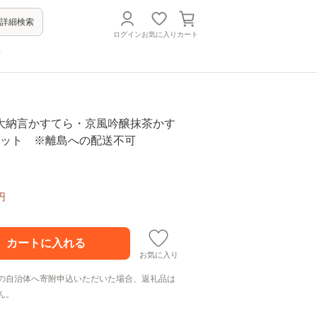
詳細検索
ログイン
お気に入り
カート
方
大納言かすてら・京風吟醸抹茶かす
セット ※離島への配送不可
円
お気に入り
の自治体へ寄附申込いただいた場合、返礼品は
ん。