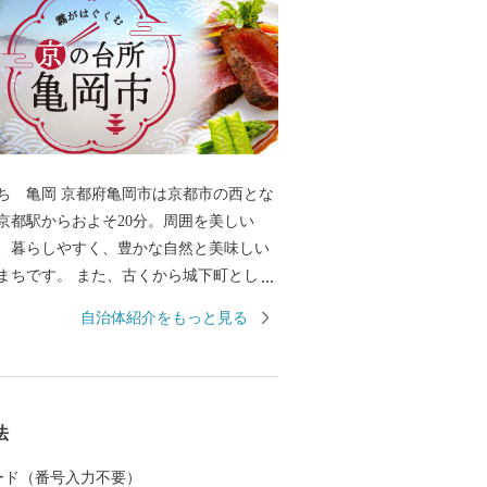
岡市は京都市の西とな
京都駅からおよそ20分。周囲を美しい
、暮らしやすく、豊かな自然と美味しい
まちです。 また、古くから城下町として
氏や明智光秀など日本の歴史が変わる発
自治体紹介をもっと見る
まちでもあります。 秋から春にかけて
一帯に発生する「丹波霧」が、亀岡を象
して知られています。 特に朝方、かめお
から望む「雲海」は素晴らしく、絶景を
法
たなランドマークとしてサ
by KYOCERAが完成しました。約21,6
 カード（番号入力不要）