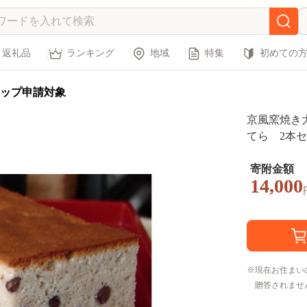
返礼品
ランキング
地域
特集
初めての
ップ申請対象
京風窯焼き
てら 2本
寄附金額
14,000
現在お住まい
贈答されませ