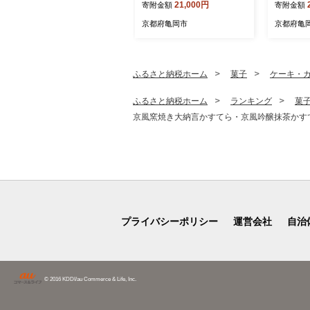
21,000円
寄附金額
寄附金額
け【京都伏見のお米問屋が
≪日本製
精米】米 白米 ※沖縄本島・
サイドフ
京都府亀岡市
京都府亀
離島への配送不可
ル 北欧風
生地 やわ
触り抜群
い 布団カ
ふるさと納税ホーム
菓子
ケーキ・
e Futu
≫
ふるさと納税ホーム
ランキング
菓
京風窯焼き大納言かすてら・京風吟醸抹茶かす
プライバシーポリシー
運営会社
自治
© 2016 KDDI/au Commerce & Life, Inc.