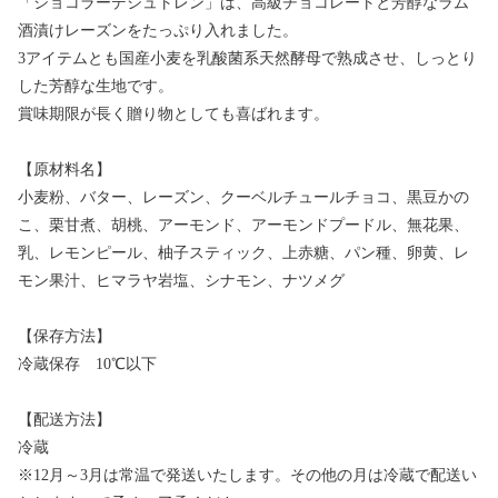
「ショコラーデシュトレン」は、高級チョコレートと芳醇なラム
酒漬けレーズンをたっぷり入れました。
3アイテムとも国産小麦を乳酸菌系天然酵母で熟成させ、しっとり
した芳醇な生地です。
賞味期限が長く贈り物としても喜ばれます。
【原材料名】
小麦粉、バター、レーズン、クーベルチュールチョコ、黒豆かの
こ、栗甘煮、胡桃、アーモンド、アーモンドプードル、無花果、
乳、レモンピール、柚子スティック、上赤糖、パン種、卵黄、レ
モン果汁、ヒマラヤ岩塩、シナモン、ナツメグ
【保存方法】
冷蔵保存 10℃以下
【配送方法】
冷蔵
※12月～3月は常温で発送いたします。その他の月は冷蔵で配送い