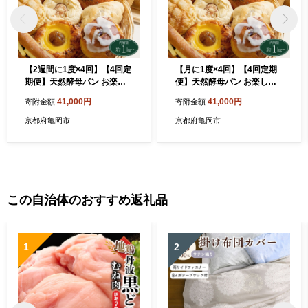
【2週間に1度×4回】【4回定
【月に1度×4回】【4回定期
期便】天然酵母パン お楽し
便】天然酵母パン お楽しみ
み詰合せセット◇ ※北海
詰合せセット◇ ※北海道・
41,000円
41,000円
寄附金額
寄附金額
道・沖縄、その他離島・諸島
沖縄、その他離島・諸島への
へのお届け不可
お届け不可
京都府亀岡市
京都府亀岡市
この自治体のおすすめ返礼品
1
2