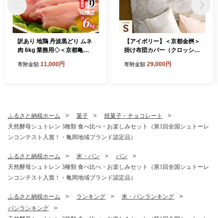
訳あり 地鶏 丹波黒どり ムネ
【アイボリー】＜京都金桝＞
肉 6kg 業務用◇＜京都亀岡
掛け布団カバー（クロッシ
丹波山本＞《ふるさと納税
ェ）シングル 綿100%◇≪日
11,000円
29,000円
寄附金額
寄附金額
鶏肉 ムネ むね 不揃い》
本製 なめらかタッチ 両サイ
ドファスナー ナチュラル 北
欧風 レース柄 サテン生地 や
わらか なめらか 肌触り抜群
羽毛布団に相性良い 布団カ
バー 心地いい Able Future
ふるさと納税ホーム
菓子
焼菓子・チョコレート
京都亀岡産 新生活≫
天然酵母シュトレン 3種類 食べ比べ・お楽しみセット（第1回全国シュトーレ
ンコンテスト入賞！・亀岡地域ブランド認定品）
ふるさと納税ホーム
米・パン
パン
天然酵母シュトレン 3種類 食べ比べ・お楽しみセット（第1回全国シュトーレ
ンコンテスト入賞！・亀岡地域ブランド認定品）
ふるさと納税ホーム
ランキング
米・パンランキング
パンランキング