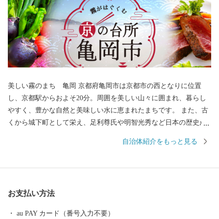
美しい霧のまち 亀岡 京都府亀岡市は京都市の西となりに位置
し、京都駅からおよそ20分。周囲を美しい山々に囲まれ、暮らし
やすく、豊かな自然と美味しい水に恵まれたまちです。 また、古
くから城下町として栄え、足利尊氏や明智光秀など日本の歴史が
変わる発信点となったまちでもあります。 秋から春にかけては、
自治体紹介をもっと見る
亀岡盆地一帯に発生する「丹波霧」が、亀岡を象徴する風景とし
て知られています。 特に朝方、かめおか霧のテラスから望む「雲
海」は素晴らしく、絶景をお楽しみいただけます。 新たなランド
マークとしてサンガスタジアム by KYOCERAが完成しました。約
お支払い方法
21,600人の観客収容能力を誇り、Jリーグ 京都サンガF.C.のホーム
スタジアムとして活用されるほか、サッカーやラグビーなどの国
au PAY カード（番号入力不要）