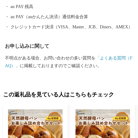
際試合が開催可能な施設であり、音楽や地域振興など、府内最大
au PAY 残高
級のイベント会場として活用が期待されています。
au PAY（auかんたん決済）通信料金合算
クレジットカード決済（VISA、Master、JCB、Diners、AMEX）
お申し込みに関して
不明点がある場合、お問い合わせの多い質問を
「よくある質問（F
AQ）」
に掲載しておりますのでご確認ください。
この返礼品を見ている人はこちらもチェック