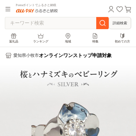
Pontaポイントでふるさと納税
詳細検索
返礼品
ランキング
地域
特集
初めての方
オンラインワンストップ申請対象
愛知県小牧市