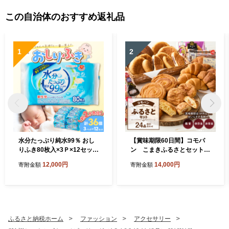
この自治体のおすすめ返礼品
1
2
水分たっぷり純水99％ おし
【賞味期限60日間】コモパ
りふき80枚入×3Ｐ×12セット
ン こまきふるさとセット
（合計36個） ウエットティ
（24個入り）／災害用備蓄
12,000円
14,000円
寄附金額
寄附金額
ッシュ ウェットティッシュ
保存食 非常食 防災グッズに
ウエットシート ウェットシ
も [014K01]
ート [032T01]
ふるさと納税ホーム
ファッション
アクセサリー