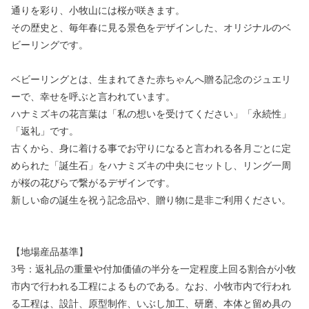
通りを彩り、小牧山には桜が咲きます。
その歴史と、毎年春に見る景色をデザインした、オリジナルのベ
ビーリングです。
ベビーリングとは、生まれてきた赤ちゃんへ贈る記念のジュエリ
ーで、幸せを呼ぶと言われています。
ハナミズキの花言葉は「私の想いを受けてください」「永続性」
「返礼」です。
古くから、身に着ける事でお守りになると言われる各月ごとに定
められた「誕生石」をハナミズキの中央にセットし、リング一周
が桜の花びらで繋がるデザインです。
新しい命の誕生を祝う記念品や、贈り物に是非ご利用ください。
【地場産品基準】
3号：返礼品の重量や付加価値の半分を一定程度上回る割合が小牧
市内で行われる工程によるものである。なお、小牧市内で行われ
る工程は、設計、原型制作、いぶし加工、研磨、本体と留め具の