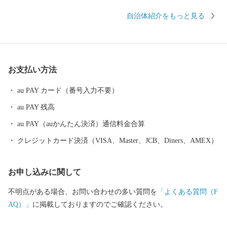
小牧市のシンボルである史跡小牧山をはじめとする多くの歴史的
自治体紹介をもっと見る
資産も有し、豊かな自然と文化の薫るまちでもあります。 小牧山
城は天正12年（1584）、小牧・長久手の合戦で徳川家康の本陣と
なったことで知られていますが、それを遡ること21年前の永禄6年
（1563）に織田信長が初めて自らの手で築き、岐阜に移るまでの4
お支払い方法
年間居城とした城でもあります。2004年から始められた発掘調査
により、史実が次々と明らかとなり、全国からも注目を浴びてい
au PAY カード（番号入力不要）
ます。 日本三大地鶏の一つ、名古屋コーチンは、元尾張藩士によ
au PAY 残高
り何年もの歳月をかけ小牧市で作り出されたものです。名古屋コ
ーチンの肉質は弾力に富み、よくしまって歯ごたえがあり、「こ
au PAY（auかんたん決済）通信料金合算
く」のある旨みがあります。小牧市内の飲食店では様々なメニュ
クレジットカード決済（VISA、Master、JCB、Diners、AMEX）
ーが考案され、ジャンルを問わず名古屋コーチンを味わうことが
できます。
お申し込みに関して
不明点がある場合、お問い合わせの多い質問を
「よくある質問（F
AQ）」
に掲載しておりますのでご確認ください。