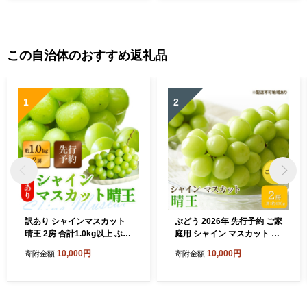
この自治体のおすすめ返礼品
1
2
訳あり シャインマスカット
ぶどう 2026年 先行予約 ご家
晴王 2房 合計1.0kg以上 ぶど
庭用 シャイン マスカット 晴
う 葡萄 シャイン マスカット
王 約400g×2房 ブドウ 葡萄
10,000円
10,000円
寄附金額
寄附金額
岡山 岡山県産 桃太郎御一行
岡山県産 国産 フルーツ 果物
2026年 先行予約
太陽 美しい 外観 大粒 高糖度
種なし 皮ごと 弾力 食感 美味
しい