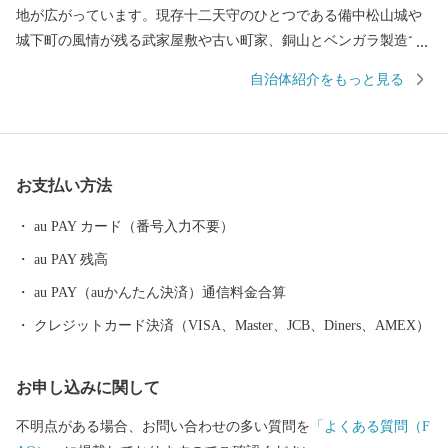
地が広がっています。現存十二天守のひとつである備中松山城や
城下町の風情が残る武家屋敷や古い町家、銅山とベンガラ製造で
発展した吹屋地域など美しい歴史的町並みが今も色濃く残ってい
自治体紹介をもっと見る
ます。また、１７世紀から踊りつがれている県下３大踊りの備中
かたはし松山踊りや県の郷土芸能である備中神楽発祥の地である
など自然環境や歴史文化に彩られています。
お支払い方法
au PAY カード（番号入力不要）
au PAY 残高
au PAY（auかんたん決済）通信料金合算
クレジットカード決済（VISA、Master、JCB、Diners、AMEX）
お申し込みに関して
不明点がある場合、お問い合わせの多い質問を
「よくある質問（F