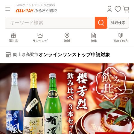
Pontaポイントでふるさと納税
詳細検索
返礼品
ランキング
地域
特集
初めての方
オンラインワンストップ申請対象
岡山県高梁市