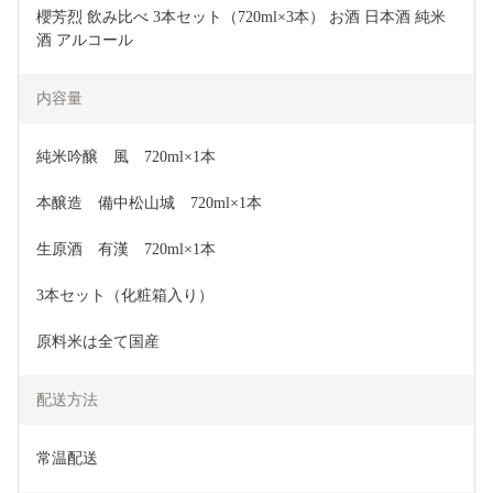
櫻芳烈 飲み比べ 3本セット（720ml×3本） お酒 日本酒 純米
酒 アルコール 
内容量
純米吟醸　風　720ml×1本
本醸造　備中松山城　720ml×1本
生原酒　有漢　720ml×1本
3本セット（化粧箱入り）
原料米は全て国産
配送方法
常温配送