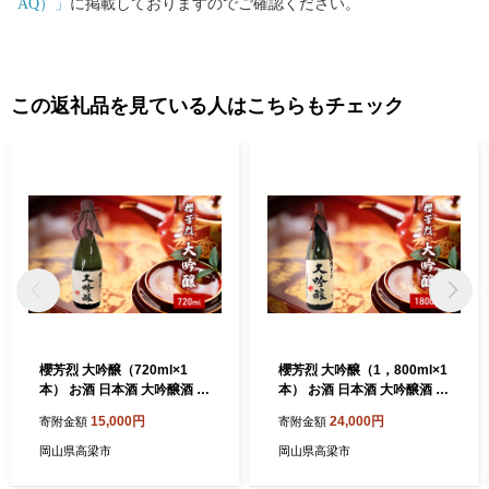
AQ）」
に掲載しておりますのでご確認ください。
この返礼品を見ている人はこちらもチェック
櫻芳烈 大吟醸（720ml×1
櫻芳烈 大吟醸（1，800ml×1
本） お酒 日本酒 大吟醸酒 ア
本） お酒 日本酒 大吟醸酒 ア
ルコール
ルコール
15,000円
24,000円
寄附金額
寄附金額
岡山県高梁市
岡山県高梁市