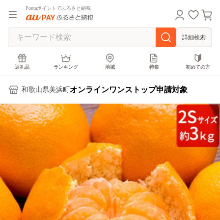
Pontaポイントでふるさと納税
詳細検索
返礼品
ランキング
地域
特集
初めての方
オンラインワンストップ申請対象
和歌山県美浜町