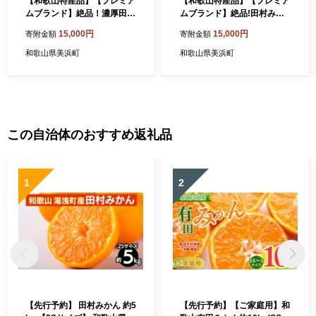
【和歌山特産品】【プレミア
【和歌山特産品】【プレミア
ムブランド】絶品！濃厚田村
ムブランド】絶品!田村みか
みかん〔2Sサイズ〕秀品
ん〔2Lサイズ・秀品〕約５k
15,000円
15,000円
寄附金額
寄附金額
約５kg ※北海道・沖縄地域
g ※北海道・沖縄地域へのお
へのお届け不可 ※2021年11
届け不可 ※2021年11月下旬
和歌山県美浜町
和歌山県美浜町
月下旬～12月下旬頃に順次
～12月下旬頃に順次発送予
発送予定
定
この自治体のおすすめ返礼品
1
2
【先行予約】 田村みかん 約5
【先行予約】【ご家庭用】和