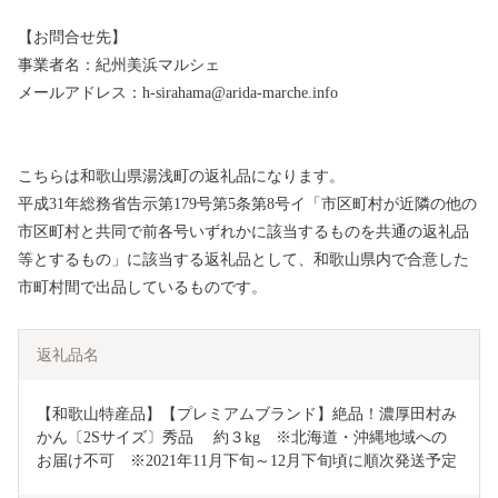
【お問合せ先】
事業者名：紀州美浜マルシェ
メールアドレス：h-sirahama@arida-marche.info
こちらは和歌山県湯浅町の返礼品になります。
平成31年総務省告示第179号第5条第8号イ「市区町村が近隣の他の
市区町村と共同で前各号いずれかに該当するものを共通の返礼品
等とするもの」に該当する返礼品として、和歌山県内で合意した
市町村間で出品しているものです。
返礼品名
【和歌山特産品】【プレミアムブランド】絶品！濃厚田村み
かん〔2Sサイズ〕秀品　 約３kg　※北海道・沖縄地域への
お届け不可　※2021年11月下旬～12月下旬頃に順次発送予定