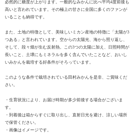
必然的に糖度が上がります。一般的なみかんに比べ平均4度前後も
高いと言われています。その極上の甘さに全国に多くのファンが
いることも納得です。
また、土地の特徴として、美味しいミカン産地の特徴に「太陽が3
つある」と言われています。空からの太陽光、海から照り返し、
そして、段々畑が生む反射熱。この3つの太陽に加え、日照時間が
長いこと、土壌にもミネラルを多く含んでいたことなど、おいし
いみかんを栽培する好条件がそろっています。
このような条件で栽培されている田村みかんを是非、ご賞味くだ
さい。
・生育状況により、お届け時期が多少前後する場合がございま
す。
・到着後は箱からすぐに取り出し、直射日光を避け、涼しい場所
で保管ください。
・画像はイメージです。