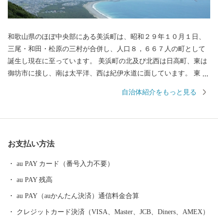
和歌山県のほぼ中央部にある美浜町は、昭和２９年１０月１日、
三尾・和田・松原の三村が合併し、人口８，６６７人の町として
誕生し現在に至っています。 美浜町の北及び北西は日高町、東は
御坊市に接し、南は太平洋、西は紀伊水道に面しています。 東西
約９キロメートル、南北約２．５キロメートル、面積１２．７７
自治体紹介をもっと見る
平方キロメートルの町で、面積では和歌山県下で二番目に狭い町
であります。 当地は年間平均気温１６．６度と高く、最暖月で２
７．５度、最寒月で６．３度と温暖ですが、年間平均降水量は
１，８０９ミリで、以前から台風、水害、高潮などの被害を数多
お支払い方法
く受けています。 太平洋に面する砂州海岸には、全長約４．５キ
ロメートル、幅は広い所で約５００メートルの近畿最大の松林
au PAY カード（番号入力不要）
「煙樹ヶ浜（えんじゅがはま）」があります。
au PAY 残高
au PAY（auかんたん決済）通信料金合算
クレジットカード決済（VISA、Master、JCB、Diners、AMEX）